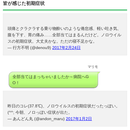
皆が感じた初期症状
頭痛とクラクラする乗り物酔いのような倦怠感、軽い吐き気、
腹を下す、胃の痛み……全部当てはまるんだけど。ノロウイル
スの初期症状。大丈夫かな。ただの寝不足かな。
— 行方不明 (@denou9)
2017年2月24日
マリモ
全部当てはまっちゃいましたか～病院へG
O！
昨日のコレ(37.8℃)、ノロウイルスの初期症状だったっぽい。
(^^; 今朝、ノロっぽい症状が出た。
— あんどん丸 (@andon_maru)
2017年1月2日