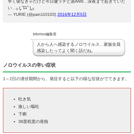
早く寝なきゃだけど今日健ラヂと源ANN…深夜まで起きていた
い…₍₍ (̨̡ ‾᷄ᗣ‾᷅ )̧̢ ₎₎
— YURIE (@pain110103)
2016年12月5日
bitomos編集長
人から人へ感染するノロウイルス…家族全員
感染したってよく聞く話だね。
ノロウイルスの辛い症状
1～2日の潜伏期間から、発症すると以下の様な症状がでてきます。
吐き気
激しい嘔吐
下痢
38度程度の発熱