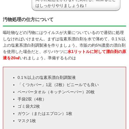
はしっかりやりましょうね！
汚物処理の仕方について
嘔吐物などの汚物にはウイルスが大量についているので適切に処理
しなければいけません。まずは塩素系漂白剤を水で薄めて、0.1％以
上の塩素系漂白剤調製液を作りましょう。市販の約5%濃度の漂白剤
を使用した場合だと、ポリバケツに
水1リットルに対して漂白剤の原
液を20㎖
いれましょう。準備するものは
0.1％以上の塩素系漂白剤調製液
「くつカバー」1足（2枚）ビニールでも良い
ペーパータオル（キッチンペーパー）20枚
手袋2双（4枚）
ゴミ袋大2枚
ガウン（またはエプロン）1枚
マスク1枚