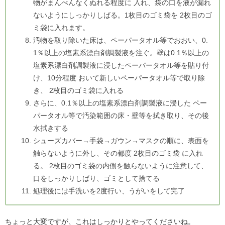
物がまんべんなくぬれる程度に 入れ、袋の口を液が漏れ
ないようにしっかりしばる。1枚目のゴミ袋を 2枚目のゴ
ミ袋に入れます。
汚物を取り除いた床は、ペーパータオル等でおおい、0.
1％以上の塩素系漂白剤調製液を注ぐ。壁は0.1％以上の
塩素系漂白剤調製液に浸したペーパータオル等を貼り付
け、10分程度 おいて新しいペーパータオル等で取り除
き、 2枚目のゴミ袋に入れる
さらに、0.1％以上の塩素系漂白剤調製液に浸した ペー
パータオル等で汚染範囲の床・壁等を拭き取り、その後
水拭きする
シューズカバー→手袋→ガウン→マスクの順に、表面を
触らないように外し、その都度 2枚目のゴミ袋 に入れ
る。 2枚目のゴミ袋の内側を触らないように注意して、
口をしっかりしばり、ゴミとして捨てる
処理後には手洗いを2度行い、うがいをして完了
ちょっと大変ですが、これはしっかりとやってくださいね。