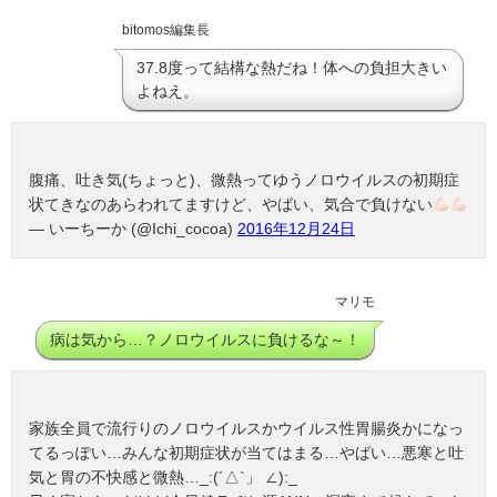
bitomos編集長
37.8度って結構な熱だね！体への負担大きい
よねえ。
腹痛、吐き気(ちょっと)、微熱ってゆうノロウイルスの初期症
状てきなのあらわれてますけど、やばい、気合で負けない
— いーちーか (@Ichi_cocoa)
2016年12月24日
マリモ
病は気から…？ノロウイルスに負けるな～！
家族全員で流行りのノロウイルスかウイルス性胃腸炎かになっ
てるっぽい…みんな初期症状が当てはまる…やばい…悪寒と吐
気と胃の不快感と微熱…_:(´△`」 ∠):_