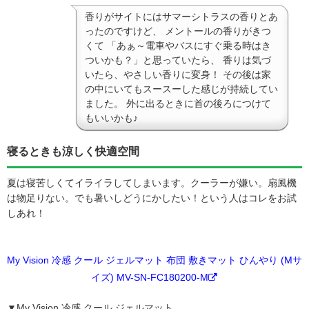
香りがサイトにはサマーシトラスの香りとあ
ったのですけど、 メントールの香りがきつ
くて 「あぁ～電車やバスにすぐ乗る時はき
ついかも？」と思っていたら、 香りは気づ
いたら、やさしい香りに変身！ その後は家
の中にいてもスースーした感じが持続してい
ました。 外に出るときに首の後ろにつけて
もいいかも♪
寝るときも涼しく快適空間
夏は寝苦しくてイライラしてしまいます。クーラーが嫌い。扇風機
は物足りない。でも暑いしどうにかしたい！という人はコレをお試
しあれ！
My Vision 冷感 クール ジェルマット 布団 敷きマット ひんやり (Mサ
イズ) MV-SN-FC180200-M
▼My Vision 冷感 クール ジェルマット