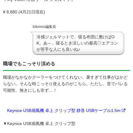
¥ 8,880 (4月21日現在)
bitomos編集長
冷感ジェルマットで、寝る布団に敷けばO
K。あ～、寝るとき涼しいの最高♡エアコン
が苦手な人にも良いね♪
職場でもこっそり涼める
職場がなかなかクーラーをつけてくれない。暑すぎて仕事がはかど
らない。そんな時こっそり使えるのがこちら。ただし、音でバレる
可能性、無きにしも非ず…！
Keynice USB扇風機 卓上 クリップ型 静音 USBケーブル1.5m
▼Keynice USB扇風機 卓上 クリップ型