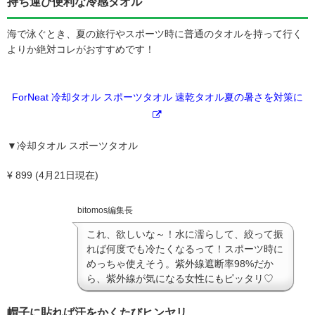
持ち運び便利な冷感タオル
海で泳ぐとき、夏の旅行やスポーツ時に普通のタオルを持って行く
よりか絶対コレがおすすめです！
ForNeat 冷却タオル スポーツタオル 速乾タオル夏の暑さを対策に
▼冷却タオル スポーツタオル
¥ 899 (4月21日現在)
bitomos編集長
これ、欲しいな～！水に濡らして、絞って振
れば何度でも冷たくなるって！スポーツ時に
めっちゃ使えそう。紫外線遮断率98%だか
ら、紫外線が気になる女性にもピッタリ♡
帽子に貼れば汗をかくたびヒンヤリ