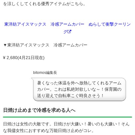
を涼しくしてくれる優秀アイテムがこちら。
東洋紡アイスマックス 冷感アームカバー ぬらして衝撃クーリン
グ
▼東洋紡アイスマックス 冷感アームカバー
¥ 2,680(4月21日現在)
bitomos編集長
暑くなった体温を外へ放熱してくれるアーム
カバー。これは私絶対欲しいな～！保育園の
送り迎えで自転車こぐ時良さそう！
日焼け止めまで冷感を求める人へ
日焼けは女性の大敵です。日焼けが大嫌い！暑いのも大嫌い！そん
な我儘女性におすすめな万能日焼け止めがコレ。