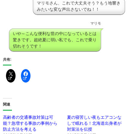
マリモさん、これで大丈夫そう？もう地響き
みたいな変な声出さないでね！！
マリモ
いや～こんな便利な世の中になっているとは
驚きです。超絶夏に弱い私でも、これで乗り
切れそうです！
共有:
関連
高齢者の交通事故対策は可
夏の寝苦しい夜もエアコンな
能？急増する事故の事例から
しで眠れる！北海道出身者が
防止方法を考える
対策法を伝授