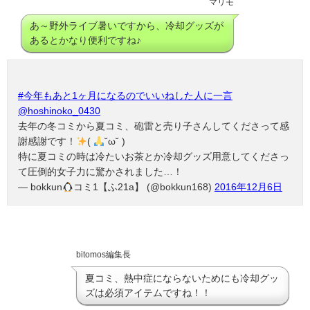
マリモ
あ～野外ライブ暑いですから、冷却グッズが
あるとかなり便利ですね♪
#今年もあと1ヶ月になるのでいいねした人に一言
@hoshinoko_0430
去年の冬コミから夏コミ、砲雷と売り子さんしてくださって感
謝感謝です！
(
˘ω˘ )
特に夏コミの時は冷たいお茶とか冷却グッズ用意してくださっ
て圧倒的女子力に驚かされました…！
— bokkun
コミ1【ふ21a】 (@bokkun168)
2016年12月6日
bitomos編集長
夏コミ、熱中症にならないためにも冷却グッ
ズは必須アイテムですね！！