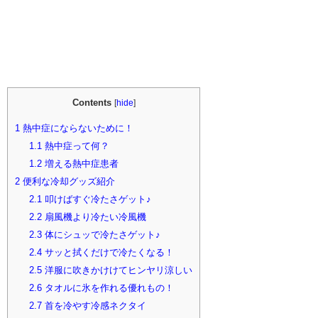
Contents
[
hide
]
1
熱中症にならないために！
1.1
熱中症って何？
1.2
増える熱中症患者
2
便利な冷却グッズ紹介
2.1
叩けばすぐ冷たさゲット♪
2.2
扇風機より冷たい冷風機
2.3
体にシュッで冷たさゲット♪
2.4
サッと拭くだけで冷たくなる！
2.5
洋服に吹きかけけてヒンヤリ涼しい
2.6
タオルに氷を作れる優れもの！
2.7
首を冷やす冷感ネクタイ