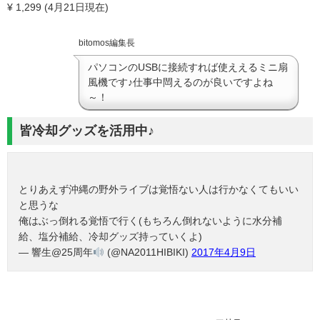
¥ 1,299 (4月21日現在)
bitomos編集長
パソコンのUSBに接続すれば使ええるミニ扇
風機です♪仕事中閊えるのが良いですよね
～！
皆冷却グッズを活用中♪
とりあえず沖縄の野外ライブは覚悟ない人は行かなくてもいい
と思うな
俺はぶっ倒れる覚悟で行く(もちろん倒れないように水分補
給、塩分補給、冷却グッズ持っていくよ)
— 響生@25周年
(@NA2011HIBIKI)
2017年4月9日