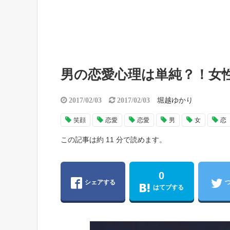
男の恋愛心理は単純？！女
堀越ゆかり
2017/02/03
2017/02/03
笑顔
恋愛
恋愛
男
女
恋
この記事は約 11 分で読めます。
0
シェアする
はてブする