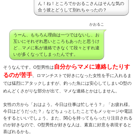
ん！ね！ところでかおるこさんはそんな気の
合う彼とどうして別れちゃったの？
かおるこ
うーん、もちろん理由は一つではないし、お
互いにそれぞれ悪いところもあったと思うけ
ど…マメに私が連絡できなくて段々とすれ違
いが多くなってしまったんです。
自分からマメに連絡したりす
そうなんです。O型男性は
るのが苦手
。ロマンチストで好きになった女性を手に入れるま
では猛烈にアタックしますが、釣った魚には安心してしまいO型の
めんどくさがりな部分が出て、マメな連絡とかはしません。
女性の方から「おはよう。今日は仕事は忙しそう？」「お疲れ様。
今日はどうだった？」などちょっとしたことでもメッセージや電話
をするといいでしょう。また、関心を持ってもらったり注目される
のが好きなので、O型男性が好きな人は、素直に好意を表現すると
喜ばれるかも。