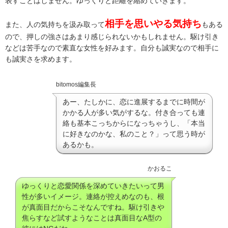
表すことはしません。ゆっくりと距離を縮めていきます。
相手を思いやる気持ち
また、人の気持ちを汲み取って
もある
ので、押しの強さはあまり感じられないかもしれません。駆け引き
などは苦手なので素直な女性を好みます。自分も誠実なので相手に
も誠実さを求めます。
bitomos編集長
あー、たしかに、恋に進展するまでに時間が
かかる人が多い気がするな。付き合っても連
絡も基本こっちからになっちゃうし、「本当
に好きなのかな、私のこと？」って思う時が
あるかも。
かおるこ
ゆっくりと恋愛関係を深めていきたいって男
性が多いイメージ。連絡が控えめなのも、根
が真面目だからこそなんですね。駆け引きや
焦らすなど試すようなことは真面目なA型の