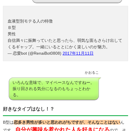
血液型別モテる人の特徴
Ｂ型
男性
自信満々に振舞っていたと思ったら、弱気な面もさらけ出して
くるギャップ。一緒にいるととにかく楽しいのが魅力。
— 恋愛bot (@RenaiBot0808)
2017年11月11日
かおるこ
いろんな意味で、マイペースなんですねー。
振り回される気分になるのもちょっとわか
る。
好きなタイプはなし！？
B型は
恋多き男性が多いと思われがちですが、そんなことはない
ん
自分が興味を惹かれた人を好きになる
です。
ので、そ