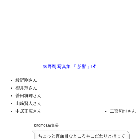
綾野剛 写真集 『 胎響 』
綾野剛さん
櫻井翔さん
菅田将暉さん
山﨑賢人さん
中居正広さん
二宮和也さん
bitomos編集長
ちょっと真面目なところやこだわりと持って