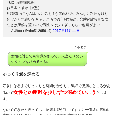
｢初対面時攻略法｣
お目当て彼が【A型】
常識/真面目なA型｡人に気を遣う気配り派｡ みんなに料理を取り
分けたり気遣いできるところでｱﾋﾟｰﾙ度高め｡ 恋愛経験豊富な女
性とは距離を置くので男性へは少々ぎこちない態度がよい
— A型bot (@abc51295919)
2017年11月11日
かおるこ
女性に対しても常識があって、人当たりのい
いタイプを求めるのね。
ゆっくり愛を深める
好きになるまでじっくりと時間がかかり、繊細で臆病なところがあ
女性との距離を少しずつ深めていこう
るので
としま
す。
なので好きだと思っても、防衛本能が働いてすぐに一直線に言動に