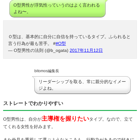
O型男性が浮気性っていうのはよく言われる
よね〜。
Ｏ型は、基本的に自分に自信を持っているタイプ。ふられると
言う行為が最も苦手。 #
#O型
— O型男性の法則 (@b_ogata)
2017年11月12日
bitomos編集長
リーダーシップを取る、常に親分的なイメー
ジよね。
ストレートでわかりやすい
主導権を握りたい
O型男性は、自分が
タイプ。なので、立て
てくれる女性を好みます。
また外見を重視して選ぶようなところも。行動力があるので好きに