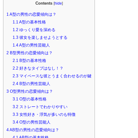
Contents
[
hide
]
1
A型の男性の恋愛傾向は？
1.1
A型の基本性格
1.2
ゆっくり愛を深める
1.3
彼女を楽しませようとする
1.4
A型の男性芸能人
2
B型男性の恋愛傾向は？
2.1
B型の基本性格
2.2
好きなタイプはなし！？
2.3
マイペースな彼とうまく合わせるのが鍵
2.4
B型の男性芸能人
3
O型男性の恋愛傾向は？
3.1
O型の基本性格
3.2
ストレートでわかりやすい
3.3
女性好き・浮気が多いのも特徴
3.4
O型の男性芸能人
4
AB型の男性の恋愛傾向は？
4.1
AB型の基本性格