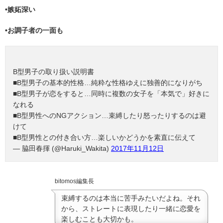
•嫉妬深い
•お調子者の一面も
B型男子の取り扱い説明書
■B型男子の基本的性格…純粋な性格ゆえに独善的になりがち
■B型男子が恋をすると…同時に複数の女子を「本気で」好きに
なれる
■B型男性へのNGアクション…束縛したり怒ったりするのは避
けて
■B型男性との付き合い方…楽しいかどうかを素直に伝えて
— 脇田春揮 (@Haruki_Wakita)
2017年11月12日
bitomos編集長
束縛するのは本当に苦手みたいだよね。それ
から、ストレートに表現したり一緒に恋愛を
楽しむことも大切かも。