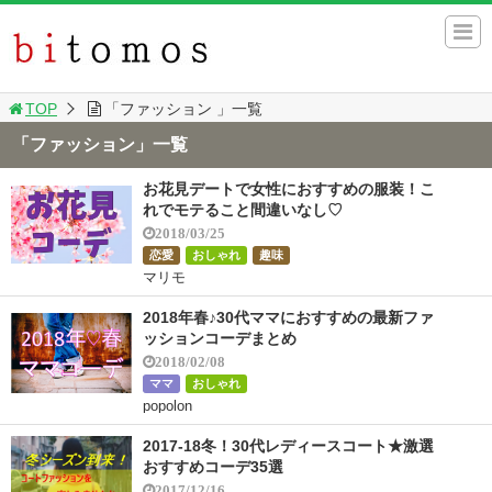
TOP
「ファッション 」一覧
「ファッション」一覧
お花見デートで女性におすすめの服装！こ
れでモテること間違いなし♡
2018/03/25
恋愛
おしゃれ
趣味
マリモ
2018年春♪30代ママにおすすめの最新ファ
ッションコーデまとめ
2018/02/08
ママ
おしゃれ
popolon
2017-18冬！30代レディースコート★激選
おすすめコーデ35選
2017/12/16