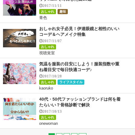
2017/11/11
おしゃれ
趣味
青色
おしゃれ女子必見！伊達眼鏡と相性のいい
コーデ＆ヘアメイク特集
2017/11/07
おしゃれ
視聴覚室
気温を服装の目安にしよう！服装指数や重
ね着目安で毎日快適コーデ♪
2017/10/28
おしゃれ
ライフスタイル
kaoruko
40代・50代ファッションブランドは何を着
たらいい？骨格診断で解決
2017/10/13
おしゃれ
onewoman