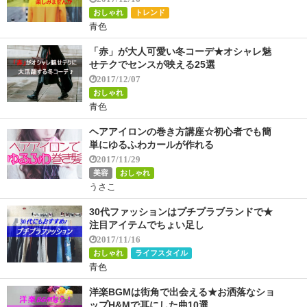
おしゃれ
トレンド
青色
「赤」が大人可愛い冬コーデ★オシャレ魅
せテクでセンスが映える25選
2017/12/07
おしゃれ
青色
ヘアアイロンの巻き方講座☆初心者でも簡
単にゆるふわカールが作れる
2017/11/29
美容
おしゃれ
うさこ
30代ファッションはプチプラブランドで★
注目アイテムでちょい足し
2017/11/16
おしゃれ
ライフスタイル
青色
洋楽BGMは街角で出会える★お洒落なショ
ップH&Mで耳にした曲10選