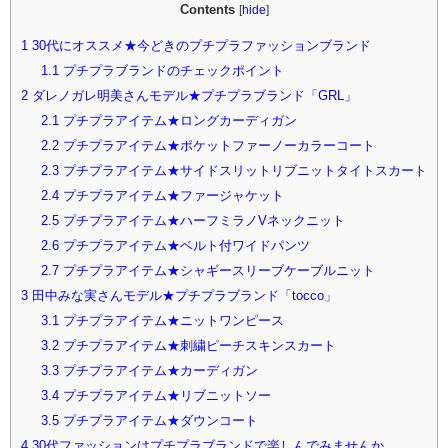
Contents
[
hide
]
1
30代にオススメ★今どきのプチプラファッションブランド
1.1
プチプラブランドのチェックポイント
2
ダレノガレ明美さんモデル★プチプラブランド「GRL」
2.1
プチプラアイテム★ロングカーディガン
2.2
プチプラアイテム★ポケットファーノーカラーコート
2.3
プチプラアイテム★サイドスリットリブニットタイトスカート
2.4
プチプラアイテム★ファージャケット
2.5
プチプラアイテム★ハーフミラノVネックニット
2.6
プチプラアイテム★ベルト付ワイドパンツ
2.7
プチプラアイテム★シャギースリーブケーブルニット
3
田中みな実さんモデル★プチプラブランド「tocco」
3.1
プチプラアイテム★ニットワンピース
3.2
プチプラアイテム★刺繍ピーチスキンスカート
3.3
プチプラアイテム★カーディガン
3.4
プチプラアイテム★リブニットソー
3.5
プチプラアイテム★ダウンコート
4
30代ファッションはプチプラブランドで楽しんでみませんか