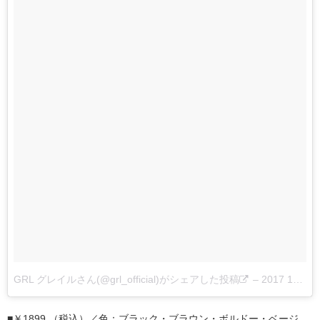
GRL グレイルさん(@grl_official)がシェアした投稿
–
2017 10月 26 5:37午後 PDT
■￥1899 （税込）／色：ブラック・ブラウン・ボルドー・ベージ