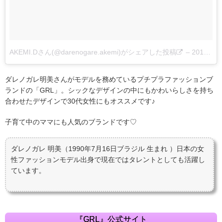
AKEMI.Dさん(@darenogare.akemi)がシェアした投稿
–
2017 9月 25 10:52午後 PDT
ダレノガレ明美さんがモデルを務めているプチプラファッションブ
ランドの「GRL」。シックなデザインの中にもかわいらしさを持ち
合わせたデザインで30代女性にもオススメです♪
子育て中のママにも人気のブランドです♡
ダレノガレ 明美（1990年7月16日ブラジル 生まれ ）日本の女
性ファッションモデル出身で現在ではタレントとしても活躍し
ています。
『GRL』公式サイト