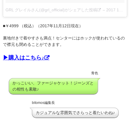
GRL グレイルさん(@grl_official)がシェアした投稿
–
2017 10月 31 5:59午後 PDT
■￥4999 （税込）（2017年11月12日現在）
裏地付きで着やすさも満点！センターにはホックが使われているの
で襟元も閉めることができます。
▶購入はこちら♪
青色
かっこいい、ファージャケット！ジーンズと
の相性も素敵♪
bitomos編集長
カジュアルな雰囲気でさらっと着たいわね♪