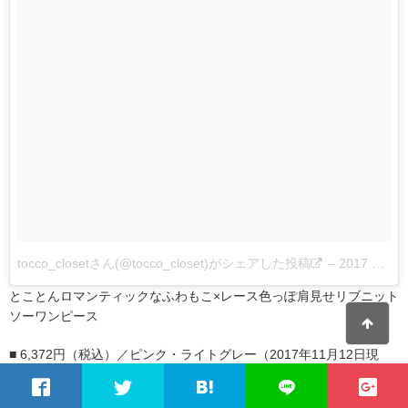
tocco_closetさん(@tocco_closet)がシェアした投稿
–
2017 11月 10 1:06午前 PST
とことんロマンティックなふわもこ×レース色っぽ肩見せリブニット
ソーワンピース
■ 6,372円（税込）／ピンク・ライトグレー（2017年11月12日現
在）