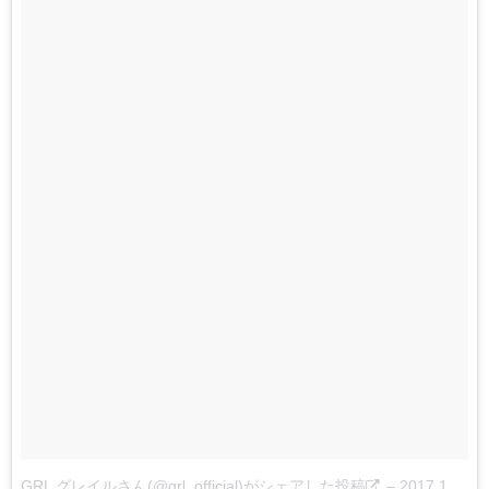
GRL グレイルさん(@grl_official)がシェアした投稿
–
2017 11月 6 9:22午後 PST