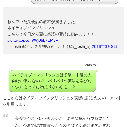
頼んでいた英会話の教材が届きました！！
ネイティブイングリッシュ
こちらで今日から更に英語の習得に励みます！！
pic.twitter.com/Wj06b7EMsP
— toshi @インスタ初めました！ (@k_toshi_k)
2018年3月9日
chihiro
ネイティブイングリッシュは初級～中級の人
向けの教材なので、バリバリの英語を学びた
い人にとっては物足りないかも…？
ここからはネイティブイングリッシュを実際に試した方のコメント
を引用します。
英会話がこういうものかと、まさに目からウロコでし
た。今までに数回買ったものとは全く違います。ずれ