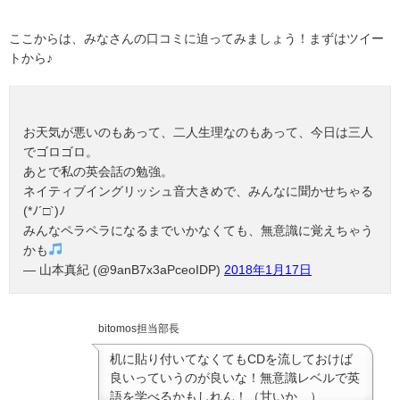
ここからは、みなさんの口コミに迫ってみましょう！まずはツイー
トから♪
お天気が悪いのもあって、二人生理なのもあって、今日は三人
でゴロゴロ。
あとで私の英会話の勉強。
ネイティブイングリッシュ音大きめで、みんなに聞かせちゃる
(*ﾉ´□`)ﾉ
みんなペラペラになるまでいかなくても、無意識に覚えちゃう
かも
— 山本真紀 (@9anB7x3aPceoIDP)
2018年1月17日
bitomos担当部長
机に貼り付いてなくてもCDを流しておけば
良いっていうのが良いな！無意識レベルで英
語を学べるかもしれん！（甘いか…）