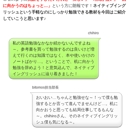
に向かうのはちょっと…」
という方に朗報です！
ネイティブイング
リッシュという手軽なのにしっかり勉強できる教材を今回はご紹介
していこうと思います♪
chihiro
私の英語勉強なかなか続かないんですよね
～。参考書を買って勉強するのは良いけど増
えて行くのは知識ではなく、本や使いかけの
ノートばかり…。ということで、机に向かう
勉強を辞めよう！と意気込んで、ネイティブ
イングリッシュに辿り着きました！
bitomos担当部長
おいおい…ちゃんと勉強せな～！って僕も勉
強するとか言って進んでませんけど…。机に
向かおうと思っても結局仕事してるもんな
～。chihiroさん、そのネイティブイングリッ
シュ僕も気になる～。