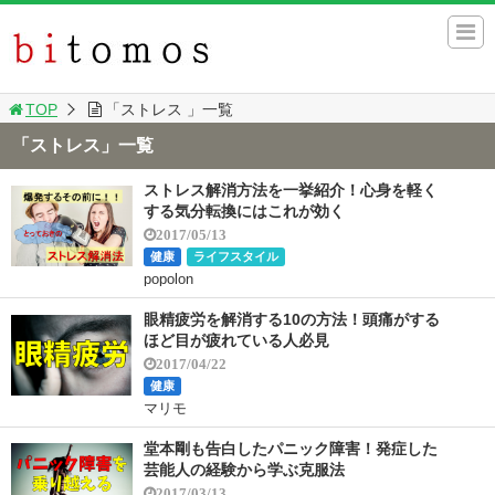
TOP
「ストレス 」一覧
「ストレス」一覧
ストレス解消方法を一挙紹介！心身を軽く
する気分転換にはこれが効く
2017/05/13
健康
ライフスタイル
popolon
眼精疲労を解消する10の方法！頭痛がする
ほど目が疲れている人必見
2017/04/22
健康
マリモ
堂本剛も告白したパニック障害！発症した
芸能人の経験から学ぶ克服法
2017/03/13