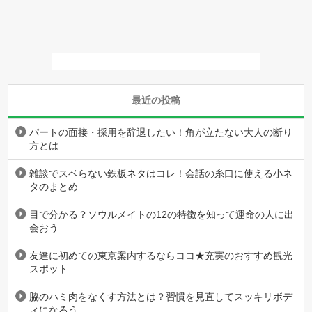
最近の投稿
パートの面接・採用を辞退したい！角が立たない大人の断り
方とは
雑談でスベらない鉄板ネタはコレ！会話の糸口に使える小ネ
タのまとめ
目で分かる？ソウルメイトの12の特徴を知って運命の人に出
会おう
友達に初めての東京案内するならココ★充実のおすすめ観光
スポット
脇のハミ肉をなくす方法とは？習慣を見直してスッキリボデ
ィになろう