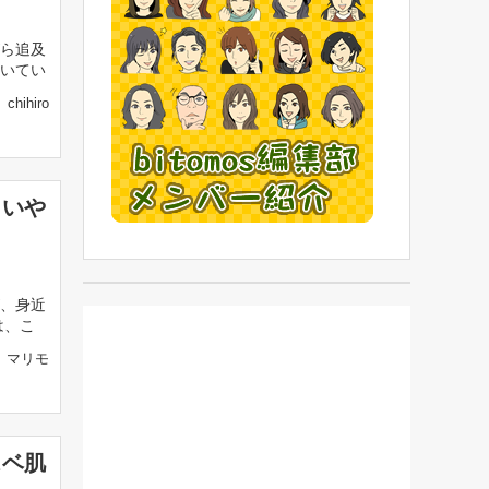
ら追及
いてい
chihiro
しいや
、身近
は、こ
マリモ
スベ肌