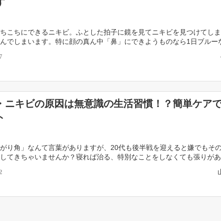
す
ちこちにできるニキビ。ふとした拍子に鏡を見てニキビを見つけてしま
んでしまいます。特に顔の真ん中「鼻」にできようものなら1日ブルー
しまいます。 そんな気になるニキビは、実はできる場 […]
7
・ニキビの原因は無意識の生活習慣！？簡単ケア
ト
がり角」なんて言葉がありますが、20代も後半戦を迎えると嫌でもそ
してきちゃいませんか？寝れば治る、特別なことをしなくても張りがあ
かしい。 ですが、普段のちょっとした工夫次第では […]
2