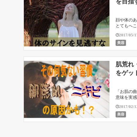
を目指
顔や体のあ
とてもへこ
ちになって
2017/05/1
美容
肌荒れ
をゲッ
「お肌の曲
意味を実感
んな肌が懐
2017/02/1
美容