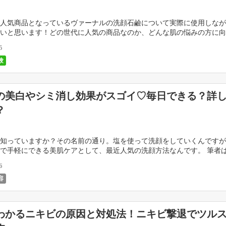
人気商品となっているヴァーナルの洗顔石鹼について実際に使用しなが
いと思います！どの世代に人気の商品なのか、どんな肌の悩みの方に向
分は？値段は？など色々な視点から、ヴァーナル洗顔石 […]
5
験
の美白やシミ消し効果がスゴイ♡毎日できる？詳
？
知っていますか？その名前の通り。塩を使って洗顔をしていくんですが
で手軽にできる美肌ケアとして、最近人気の洗顔方法なんです。 筆者
くにあたって、初めて塩洗顔というものを知りました。 […]
6
容
わかるニキビの原因と対処法！ニキビ撃退でツル