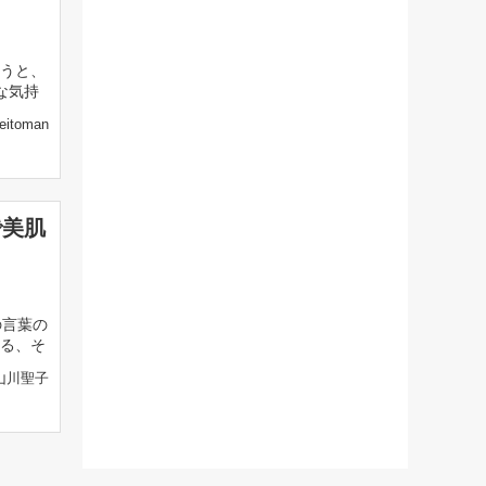
うと、
な気持
eitoman
で美肌
の言葉の
る、そ
山川聖子