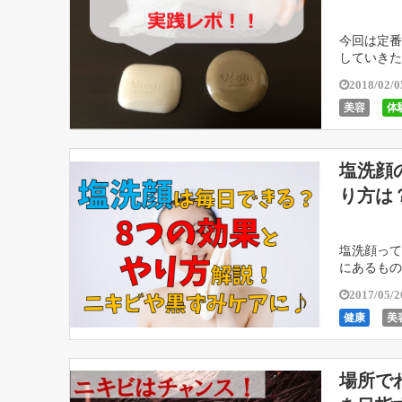
今回は定番
していきた
るのか、成
2018/02/0
美容
体
塩洗顔
り方は
塩洗顔って
にあるもの
の記事を書
2017/05/2
健康
美
場所で