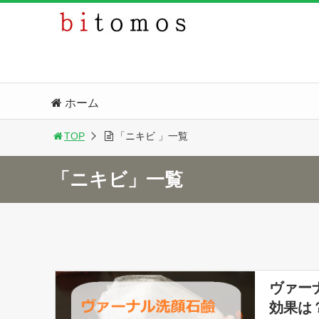
ホーム
TOP
「ニキビ 」一覧
「ニキビ」一覧
ヴァー
効果は