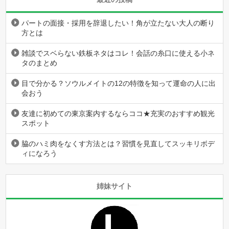
パートの面接・採用を辞退したい！角が立たない大人の断り
方とは
雑談でスベらない鉄板ネタはコレ！会話の糸口に使える小ネ
タのまとめ
目で分かる？ソウルメイトの12の特徴を知って運命の人に出
会おう
友達に初めての東京案内するならココ★充実のおすすめ観光
スポット
脇のハミ肉をなくす方法とは？習慣を見直してスッキリボデ
ィになろう
姉妹サイト