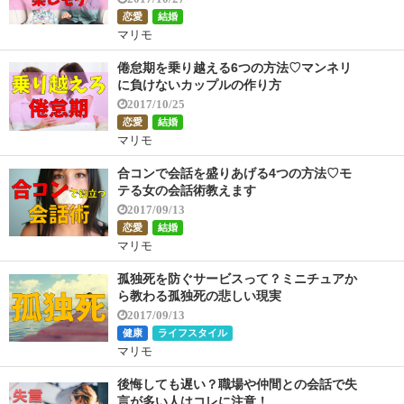
恋愛
結婚
マリモ
倦怠期を乗り越える6つの方法♡マンネリ
に負けないカップルの作り方
2017/10/25
恋愛
結婚
マリモ
合コンで会話を盛りあげる4つの方法♡モ
テる女の会話術教えます
2017/09/13
恋愛
結婚
マリモ
孤独死を防ぐサービスって？ミニチュアか
ら教わる孤独死の悲しい現実
2017/09/13
健康
ライフスタイル
マリモ
後悔しても遅い？職場や仲間との会話で失
言が多い人はコレに注意！