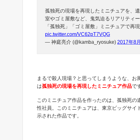
孤独死の現場を再現したミニチュアを、遺
室やゴミ屋敷など、鬼気迫るリアリティー
「孤独死」「ゴミ屋敷」ミニチュアで再現 25
pic.twitter.com/VC62pT7VQG
— 神庭亮介 (@kamba_ryosuke)
2017年8
まるで殺人現場？と思ってしまうような、お
は
孤独死の現場を再現したミニチュア作品
で
このミニチュア作品を作ったのは、孤独死の
性社員。このミニチュアは、東京ビッグサイ
示された作品です。