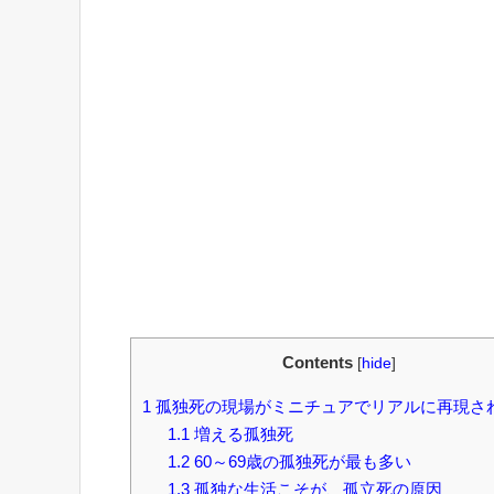
Contents
[
hide
]
1
孤独死の現場がミニチュアでリアルに再現さ
1.1
増える孤独死
1.2
60～69歳の孤独死が最も多い
1.3
孤独な生活こそが、孤立死の原因