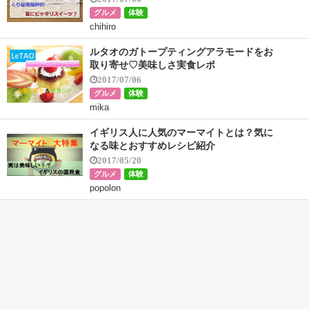
グルメ
体験
chihiro
ルタオのガトープティングアラモードをお
取り寄せ♡美味しさ実食レポ
2017/07/06
グルメ
体験
mika
イギリス人に人気のマーマイトとは？気に
なる味とおすすめレシピ紹介
2017/05/20
グルメ
体験
popolon