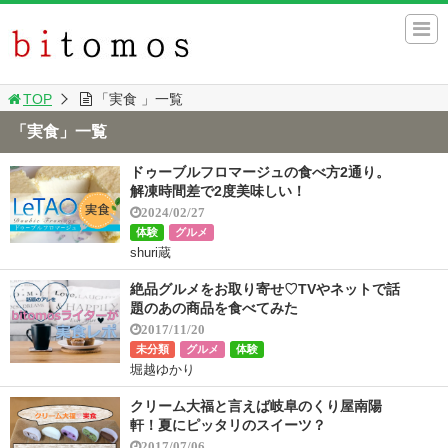
TOP
「実食 」一覧
「実食」一覧
ドゥーブルフロマージュの食べ方2通り。
解凍時間差で2度美味しい！
2024/02/27
体験
グルメ
shuri蔵
絶品グルメをお取り寄せ♡TVやネットで話
題のあの商品を食べてみた
2017/11/20
未分類
グルメ
体験
堀越ゆかり
クリーム大福と言えば岐阜のくり屋南陽
軒！夏にピッタリのスイーツ？
2017/07/06