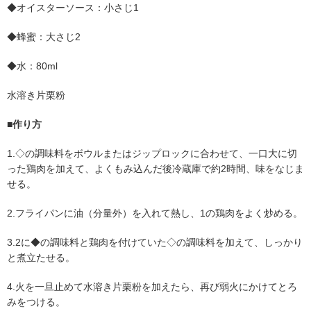
◆オイスターソース：小さじ1
◆蜂蜜：大さじ2
◆水：80ml
水溶き片栗粉
■作り方
1.◇の調味料をボウルまたはジップロックに合わせて、一口大に切
った鶏肉を加えて、よくもみ込んだ後冷蔵庫で約2時間、味をなじま
せる。
2.フライパンに油（分量外）を入れて熱し、1の鶏肉をよく炒める。
3.2に◆の調味料と鶏肉を付けていた◇の調味料を加えて、しっかり
と煮立たせる。
4.火を一旦止めて水溶き片栗粉を加えたら、再び弱火にかけてとろ
みをつける。