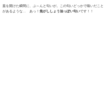
蓋を開けた瞬間に、ぷ～んと匂いが。この匂いどっかで嗅いだこと
があるような… あっ！
焦がししょう油っぽい匂い
です！！