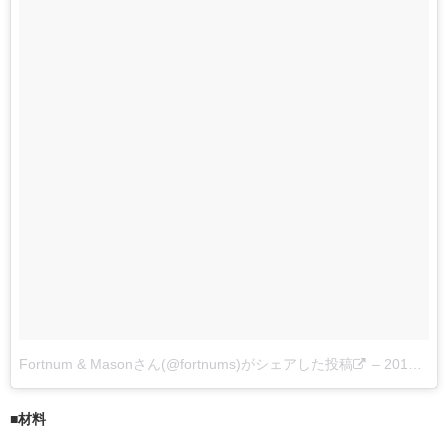
Fortnum & Masonさん(@fortnums)がシェアした投稿
–
2017 5月 14 12:54午前 PDT
■材料