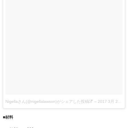
Nigellaさん(@nigellalawson)がシェアした投稿
–
2017 3月 27 6:18午前 PDT
■
材料