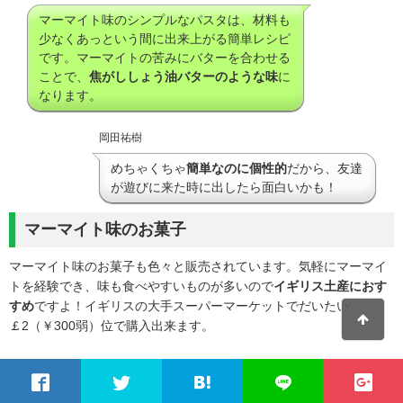
マーマイト味のシンプルなパスタは、材料も
少なくあっという間に出来上がる簡単レシピ
です。マーマイトの苦みにバターを合わせる
ことで、
焦がししょう油バターのような味
に
なります。
岡田祐樹
めちゃくちゃ
簡単なのに個性的
だから、友達
が遊びに来た時に出したら面白いかも！
マーマイト味のお菓子
マーマイト味のお菓子も色々と販売されています。気軽にマーマイ
トを経験でき、味も食べやすいものが多いので
イギリス土産におす
すめ
ですよ！イギリスの大手スーパーマーケットでだいたい
￡2（￥300弱）位で購入出来ます。
popolon
少し割高ですが、日本国内でも購入出来るも