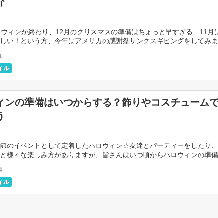
介
ロウィンが終わり、12月のクリスマスの準備はちょっと早すぎる…11月
しい！という方、今年はアメリカの感謝祭サンクスギビングをしてみま
スギビングは家族で楽しみたいという方から、話題を […]
1
イル
ィンの準備はいつからする？飾りやコスチューム
う
節のイベントとして定着したハロウィン☆友達とパーティーをしたり、
と様々な楽しみ方がありますが、皆さんはいつ頃からハロウィンの準備
今回は、意外と迷う準備の時期についてや、おすすめの […]
4
イル