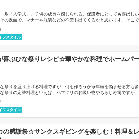
一歩「入学式」。子供の成長を感じられる、保護者にとっても喜ばしい
その反面で、マナーや服装などの不安も出てくるかと思います。そこで
で気を付けたいマナーや母親の服装についてまとめました […]
1
イフスタイル
が喜ぶひな祭りレシピ☆華やかな料理でホームパ
な祭りを盛り上げる料理ですが、何を作ろうか毎年頭を悩ませる方も多
な祭りの定番料理といえば、ハマグリのお吸い物やちらし寿司ですが、
あまり良くありませんよね。 そこで今回は、子どもが […]
5
イフスタイル
カの感謝祭☆サンクスギビングを楽しむ！料理＆