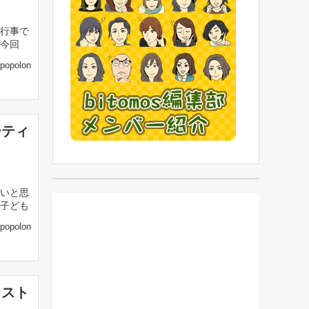
行事で
今回
popolon
ーティ
いと思
子ども
popolon
レスト