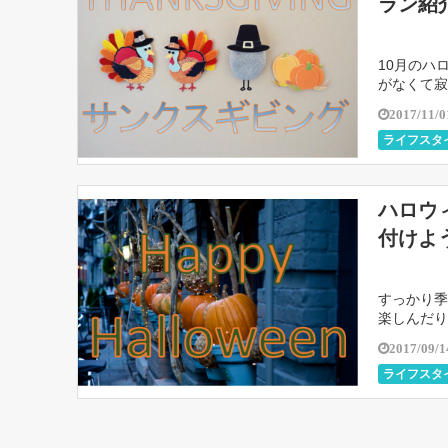
ラン紹
10月のハ
がなくて寂
か？サンク
2017/11/0
ライフスタ
ハロウ
付けよ
すっかり季
楽しんだり
いますか？
2017/09/1
ライフスタ