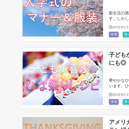
新生活の第
す。しかし
は、入学式
2018/01/3
ママ
ラ
子ども
にも◎
華やかなひ
います。ひ
受けは正直
2018/01/2
ママ
ラ
アメリ