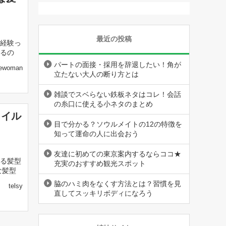
最近の投稿
経験っ
るの
パートの面接・採用を辞退したい！角が
ewoman
立たない大人の断り方とは
雑談でスベらない鉄板ネタはコレ！会話
の糸口に使える小ネタのまとめ
タイル
目で分かる？ソウルメイトの12の特徴を
知って運命の人に出会おう
友達に初めての東京案内するならココ★
る髪型
充実のおすすめ観光スポット
な髪型
脇のハミ肉をなくす方法とは？習慣を見
telsy
直してスッキリボディになろう