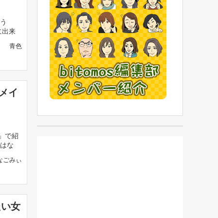
う
に出来
青色
メイ
」で紹
はな
なごみぃ
たい女