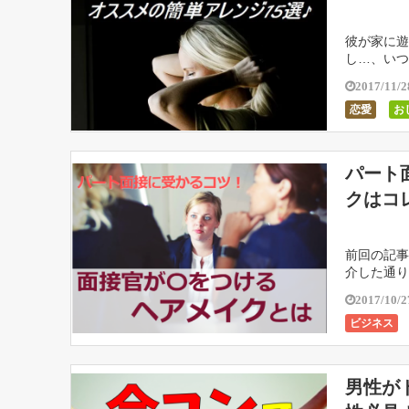
彼が家に遊
し…、いつ
るアレンジ
2017/11/2
恋愛
お
パート
クはコ
前回の記事
介した通り
く、髪型や
2017/10/2
ビジネス
男性が