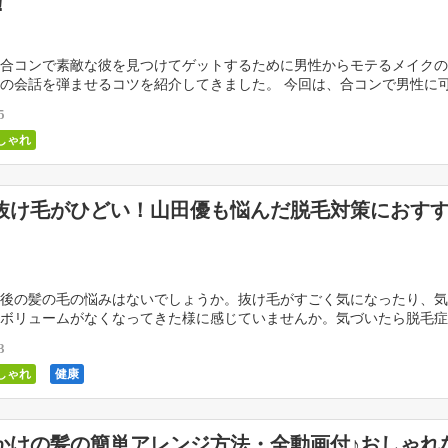
！
合コンで素敵な彼を見つけてゲットするために男性からモテるメイクの
の会話を弾ませるコツを紹介してきました。 今回は、合コンで男性に
髪形について書いていきます。男性って、実は女性の髪が […]
5
しゃれ
抜け毛がひどい！山田優も悩んだ脱毛対策におす
後の髪の毛の悩みはないでしょうか。抜け毛がすごく気になったり、気
ボリュームがなくなってきた様に感じていませんか。気づいたら脱毛症
？ 実はその様に思っているママさんは多いんです。モ […]
3
しゃれ
健康
かけの髪の簡単アレンジ方法・全動画付♪おしゃれ