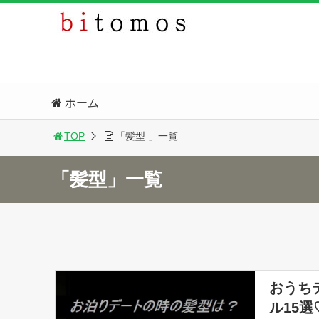
ホーム
TOP
「髪型 」一覧
「髪型」一覧
おうち
ル15選