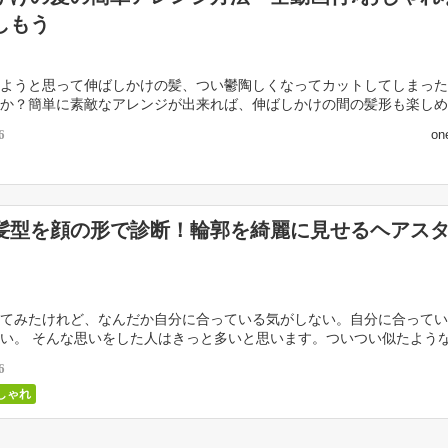
しもう
ようと思って伸ばしかけの髪、つい鬱陶しくなってカットしてしまった
か？簡単に素敵なアレンジが出来れば、伸ばしかけの間の髪形も楽しめ
ますよね。 そんなあなたには、今からご紹介するような […]
on
6
髪型を顔の形で診断！輪郭を綺麗に見せるヘアス
てみたけれど、なんだか自分に合っている気がしない。自分に合ってい
い。 そんな思いをした人はきっと多いと思います。ついつい似たよう
ってしまって、美容師さんから「こんな髪型はどう？」 […]
6
しゃれ