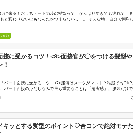
びに来る！おうちデートの時の髪型って、がんばりすぎても疲れてしま
もと変わりないのもなんだかつまらないし…。 そんな時、自分で簡単
ヘアスタイルはいかがでしょうか。いつもと違う雰囲気のあ […]
8
しゃれ
面接に受かるコツ！<8>面接官が〇をつける髪型や
レ！
「パート面接に受かるコツ！<7>服装はスーツがマスト？私服でもOK?
、パート面接の身だしなみで最も重要なことは「清潔感」。服装だけで
メイクも普段以上に気を配る必要があり […]
7
ドキッとする髪型のポイント♡合コンで絶対モテ