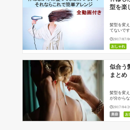
型を楽
髪型を変え
てないです
に…と思い
2017/07/0
おしゃれ
似合う
まとめ
髪型を変え
が分からな
ばかりにな
2017/04/2
美容
お