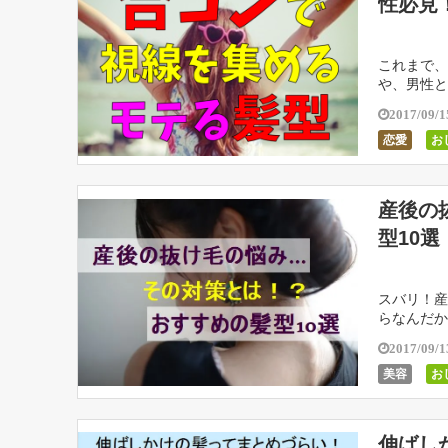
性必見
これまで、
や、男性と
と思われる
2017/09/1
恋愛
お
産後の
型10選
スバリ！産
らなんだか
ていたり！
2017/09/1
美容
お
伸ばし