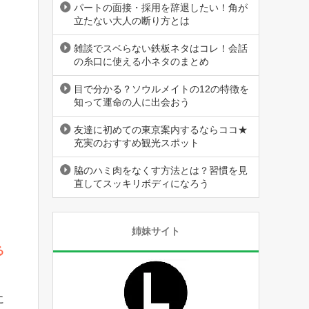
パートの面接・採用を辞退したい！角が
立たない大人の断り方とは
雑談でスベらない鉄板ネタはコレ！会話
の糸口に使える小ネタのまとめ
目で分かる？ソウルメイトの12の特徴を
知って運命の人に出会おう
友達に初めての東京案内するならココ★
充実のおすすめ観光スポット
脇のハミ肉をなくす方法とは？習慣を見
直してスッキリボディになろう
姉妹サイト
ー
る
に