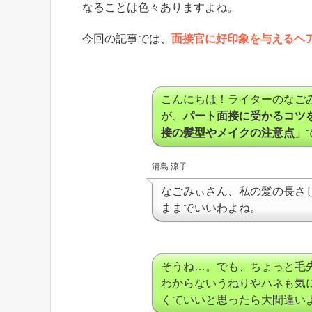
なることは色々ありますよね。
今回の記事では、
面接官に好印象を与えるヘ
こんにちは！ライターのなご
が、
パート面接に受かるコツ
接の髪型やメイクの注意点」
清島 涼子
なごみぃさん、私の髪の長さ
ままでいいわよね。
そうね…。でも、ちょっと毛
わからないうねりやハネも気
くていいと思ったら大間違い