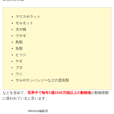
マウスやラット
モルモット
犬や猫
ウサギ
鳥類
魚類
ヒツジ
ヤギ
ブタ
ウシ
サルやチンパンジーなどの霊長類
などを含めて、
世界中で毎年1億1530万頭以上の動物達
が動物実験
に使われていると言います。
bitomos編集長