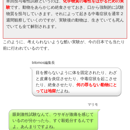
単回投与毒性試験というのは、
化学物質の毒性をはかるための実
験
です。動物をあらかじめ絶食させておき、口から強制的に試験
物質を投与していきます。それによって起きる中毒症状を通常２
週間観察していくのですが、実験後の動物は、生きていても死ん
でいても全て解剖されます。
このように、考えられないような酷い実験が、今の日本でも当たり
前に行われているのです。
bitomos編集長
目を擦らないように体を固定されたり、わざ
と皮膚を炎症させたり、中毒症状を起こさせ
たり、絶食させたり、
何の罪もない動物にと
っては地獄
だよね。
マリモ
眼刺激性試験なんて、ウサギが激痛を感じて
いるのが分かったら、すぐ殺処分するんです
よ。あんまりですよね。