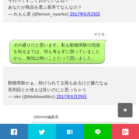
それってすごくおかしいよね？
あなたが商品を選ぶ基準てなんなの？
— れもん君 (@lemon_nyanko)
2017年6月29日
マリモ
その通りだと思います。私も動物実験の現状
を知るまでは、何も考えずに買っていました
から…無知は怖いことだって思いました。
動物実験かぁ…助けられてる面もあるけど嫌だなぁ
死刑囚とか使えば良いのにと思っちゃう
— okn (@bbddsssttttcc)
2017年6月29日
bitomos編集長
動物たちが犠牲になって、私たちが使用して
いいものなのか確認している…本当に助けら