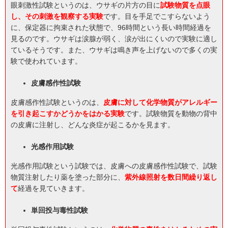
眼刺激性試験というのは、ウサギの片方の目に
試験物質を点眼
し、その刺激を観察する実験
です。目を手足でこすらないよう
に、保定器に拘束された状態で、96時間という長い時間経過を
見るのです。ウサギは涙腺が弱く、涙が出にくいので実験に適し
ているそうです。また、ウサギは鳴き声を上げないので多くの実
験で使われています。
皮膚感作性試験
皮膚感作性試験というのは、
皮膚に対して化学物質がアレルギー
を引き起こすかどうかをはかる実験
です。試験物質を動物の背中
の皮膚に注射し、どんな炎症が起こるかを見ます。
光感作用試験
光感作用試験という試験では、皮膚への皮膚感作性試験で、試験
物質注射したり薬を塗った部分に、
紫外線照射を数日間繰り返し
て
経過を見ていきます。
単回投与毒性試験