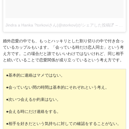
Jindra a Hanka ?torkoviさん(@storkovi)がシェアした投稿
–
2017
婚外恋愛の中でも、もっとハッキリとした割り切りの中で付き合っ
ているカップルもいます。「会っている時だけ恋人同士」という考
え方です。この場合だと誰でもいいわけではないけれど、同じ相手
と続いていることで恋愛関係が成り立っているという考え方です。
●基本的に連絡はマメではない。
●会っていない間の時間は基本的にそれぞれという考え。
●次いつ会えるか約束はない。
●会える時にだけ連絡をする。
●相手を好きだという気持ちに対しての確認をすることがない。