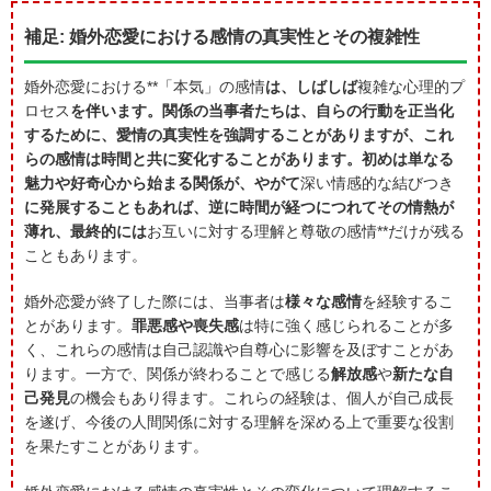
補足: 婚外恋愛における感情の真実性とその複雑性
婚外恋愛における**「本気」の感情
は、しばしば
複雑な心理的プ
ロセス
を伴います。関係の当事者たちは、自らの行動を正当化
するために、愛情の真実性を強調することがありますが、これ
らの感情は時間と共に変化することがあります。初めは単なる
魅力や好奇心から始まる関係が、やがて
深い情感的な結びつき
に発展することもあれば、逆に時間が経つにつれてその情熱が
薄れ、最終的には
お互いに対する理解と尊敬の感情**だけが残る
こともあります。
婚外恋愛が終了した際には、当事者は
様々な感情
を経験するこ
とがあります。
罪悪感や喪失感
は特に強く感じられることが多
く、これらの感情は自己認識や自尊心に影響を及ぼすことがあ
ります。一方で、関係が終わることで感じる
解放感
や
新たな自
己発見
の機会もあり得ます。これらの経験は、個人が自己成長
を遂げ、今後の人間関係に対する理解を深める上で重要な役割
を果たすことがあります。