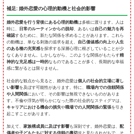
補足: 婚外恋愛の心理的動機と社会的影響
婚外恋愛を行う背後にある心理的動機
は多岐に渡ります。人は
時に、
日常のルーティンからの脱却
、あるいは
自己の魅力を再
確認
するために、新たな関係を求めることがあります。これら
の動機は、単なる刺激の追求を超え、
自己価値感の向上
や
人生
のある種の充実感
を探求する深層心理に根ざしていることが少
なくありません。しかしながら、このような関係がもたらす
精
神的な充足感は一時的
なものであることが多く、長期的な幸福
感に繋がるとは限りません。
社会的な観点から見ると、婚外恋愛は
個人の社会的立場に著し
い影響
を及ぼす可能性があります。特に、
職場内での信頼関係
や人間関係
において、その影響は無視できないものがありま
す。不倫や浮気が明らかになった際の社会的なスティグマは、
キャリアにおける機会の損失
や
職場での人間関係の緊張
を引き
起こすことがあります。
加えて、
家族構成員に及ぼす影響
も深刻です。婚外恋愛は、
配
偶者や子どもたちに対する信頼の裏切り
と見なされがちで、そ