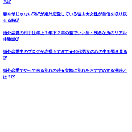
ち
妻や母じゃない”私”が婚外恋愛している理由★女性が自信を取り戻
せる時
婚外恋愛の相手は年上？年下？年の差でいい所・残念な所のリアル
体験談
婚外恋愛中のブログが赤裸々すぎて★40代男女の心の中を覗き見る
婚外恋愛でやって来る別れの時★実際に別れをおすすめする潮時と
は？