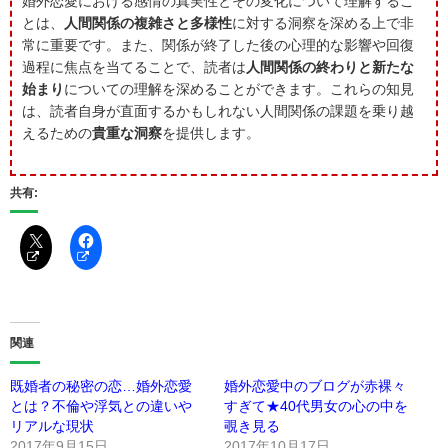
婚外恋愛における感情の真実性とその変化について理解するこ
とは、
人間関係の複雑さと多様性
に対する洞察を深める上で非
常に重要です。また、関係が終了した後の心理的な影響や回復
過程に焦点を当てることで、読者は
人間関係の終わりと新たな
始まり
についての理解を深めることができます。これらの知見
は、読者自身が直面するかもしれない人間関係の課題を乗り越
えるための
貴重な洞察
を提供します。
共有:
関連
既婚者の秘密の恋…婚外恋愛
婚外恋愛中のブログが赤裸々
とは？不倫や浮気との違いや
すぎて★40代男女の心の中を
リアルな現状
覗き見る
2017年9月15日
2017年10月17日