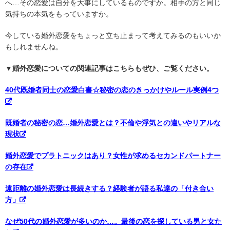
へ…その恋愛は自分を大事にしているものですか。相手の方と同じ
気持ちの本気をもっていますか。
今している婚外恋愛をちょっと立ち止まって考えてみるのもいいか
もしれませんね。
▼婚外恋愛についての関連記事はこちらもぜひ、ご覧ください。
40代既婚者同士の恋愛白書☆秘密の恋のきっかけやルール実例4つ
既婚者の秘密の恋…婚外恋愛とは？不倫や浮気との違いやリアルな
現状
婚外恋愛でプラトニックはあり？女性が求めるセカンドパートナー
の存在
遠距離の婚外恋愛は長続きする？経験者が語る私達の「付き合い
方」
なぜ50代の婚外恋愛が多いのか…。最後の恋を探している男と女た