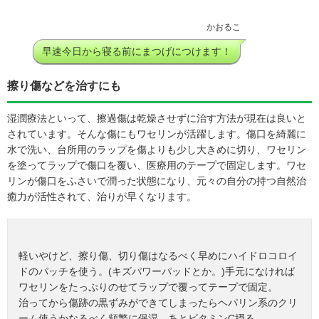
かおるこ
早速今日から寝る前にまつげにつけます！
擦り傷などを治すにも
湿潤療法といって、擦過傷は乾燥させずに治す方法が現在は良いと
されています。そんな傷にもワセリンが活躍します。傷口を綺麗に
水で洗い、台所用のラップを傷よりも少し大きめに切り、ワセリン
を塗ってラップで傷口を覆い、医療用のテープで固定します。ワセ
リンが傷口をふさいで潤った状態になり、元々の自分の持つ自然治
癒力が活性されて、治りが早くなります。
軽いやけど、擦り傷、切り傷はなるべく早めにハイドロコロイ
ドのパッチを使う。(キズパワーパッドとか。)手元になければ
ワセリンをたっぷりのせてラップで覆ってテープで固定。
治ってから傷跡の黒ずみができてしまったらヘパリン系のクリ
ーム使うかなるべく頻繁に保湿。あとビタミンC摂る。