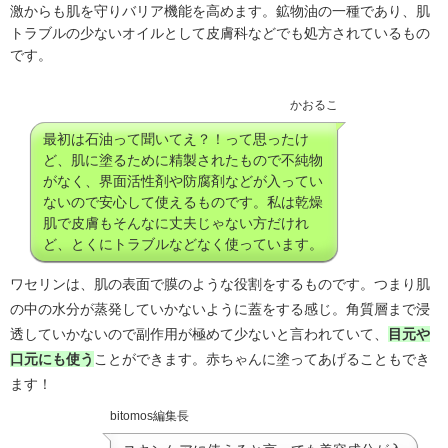
激からも肌を守りバリア機能を高めます。鉱物油の一種であり、肌
トラブルの少ないオイルとして皮膚科などでも処方されているもの
です。
かおるこ
最初は石油って聞いてえ？！って思ったけ
ど、肌に塗るために精製されたもので不純物
がなく、界面活性剤や防腐剤などが入ってい
ないので安心して使えるものです。私は乾燥
肌で皮膚もそんなに丈夫じゃない方だけれ
ど、とくにトラブルなどなく使っています。
ワセリンは、肌の表面で膜のような役割をするものです。つまり肌
の中の水分が蒸発していかないように蓋をする感じ。角質層まで浸
透していかないので副作用が極めて少ないと言われていて、
目元や
口元にも使う
ことができます。赤ちゃんに塗ってあげることもでき
ます！
bitomos編集長