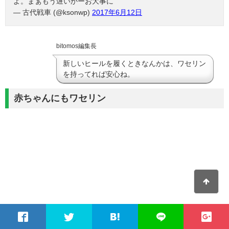
よ。まぁもう遅いかーお大事に
— 古代戦車 (@ksonwp)
2017年6月12日
bitomos編集長
新しいヒールを履くときなんかは、ワセリン
を持ってれば安心ね。
赤ちゃんにもワセリン