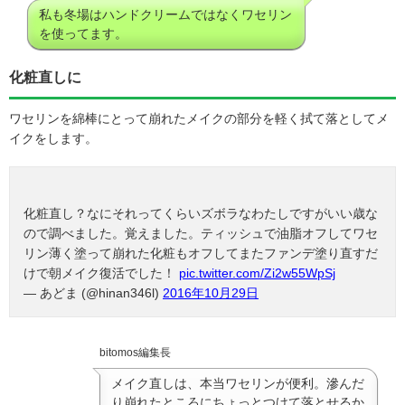
私も冬場はハンドクリームではなくワセリン
を使ってます。
化粧直しに
ワセリンを綿棒にとって崩れたメイクの部分を軽く拭て落としてメ
イクをします。
化粧直し？なにそれってくらいズボラなわたしですがいい歳な
ので調べました。覚えました。ティッシュで油脂オフしてワセ
リン薄く塗って崩れた化粧もオフしてまたファンデ塗り直すだ
けで朝メイク復活でした！
pic.twitter.com/Zi2w55WpSj
— あどま (@hinan346l)
2016年10月29日
bitomos編集長
メイク直しは、本当ワセリンが便利。滲んだ
り崩れたところにちょっとつけて落とせるか