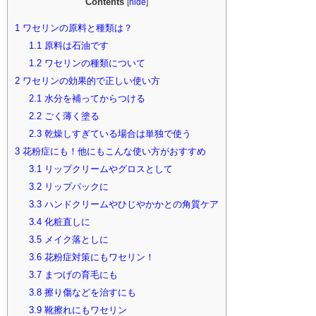
Contents
[
hide
]
1
ワセリンの原料と種類は？
1.1
原料は石油です
1.2
ワセリンの種類について
2
ワセリンの効果的で正しい使い方
2.1
水分を補ってからつける
2.2
ごく薄く塗る
2.3
乾燥しすぎている場合は単独で使う
3
花粉症にも！他にもこんな使い方がおすすめ
3.1
リップクリームやグロスとして
3.2
リップパックに
3.3
ハンドクリームやひじやかかとの角質ケア
3.4
化粧直しに
3.5
メイク落としに
3.6
花粉症対策にもワセリン！
3.7
まつげの育毛にも
3.8
擦り傷などを治すにも
3.9
靴擦れにもワセリン