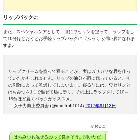
リップパックに
また、スペシャルケアとして、唇にワセリンを塗って、ラップをし
て10分ほどおくとお手軽リップパックに♡ふっくら潤い唇になれま
すよ♪
リップクリームを塗って寝ることが、実はガサガサな唇を作っ
ていたかもしれません。リップの油分が唇に残っていると、そ
の刺激によって乾燥してしまいます。寝る前には、ワセリンと
はちみつを1:1で混ぜて唇に塗り、その上にラップをして10～
15分ほど置くパックがオススメ。
— 女子力向上委員会 (@quattrob1014)
2017年6月13日
かおるこ
はちみつも混ぜるのって良さそう。聞いただ