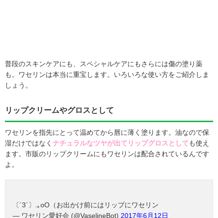
普段のスキンケアにも、スペシャルケアにもさらには傷の塗り薬
も。ワセリンは本当に重宝します。いろいろな使い方をご紹介しま
しょう。
リップクリームやグロスとして
ワセリンを指先にとって温めてから唇に薄く塗ります。油なので保
湿だけではなく
ナチュラルなツヤが出てリップグロスとして
も使え
ます。市販のリップクリームにもワセリンは配合されているんです
よ。
〔´3`〕.｡oO（お出かけ前にはリップにワセリン
— ワセリン愛好会 (@VaselineBot)
2017年6月12日