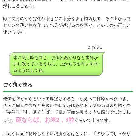
がおこることも。
顔に使うのならば化粧水などの水分をまず補給して、その上からワ
セリンで薄い膜を作って水分が逃げるのを塞ぐ、というのが正しい
使い方です。
かおるこ
体に使う時も同じ。お風呂あがりなど水分が
少し残っているうちに、上からワセリンを塗
るようにしてね。
ごく薄く塗る
乾燥を防ぐからといって厚塗りすると、かえって乾燥やベタつき、
さらに周りの埃などを吸い寄せてかゆみやトラブルの原因を招くの
で要注意です。薄く伸ばして肌の表面を覆うような感じでつけまし
顔ならば、お米2，3粒
ょう。
ぐらいで十分です。
目元や口元の乾燥しやすい場所などはとくに、手のひらでしっかり