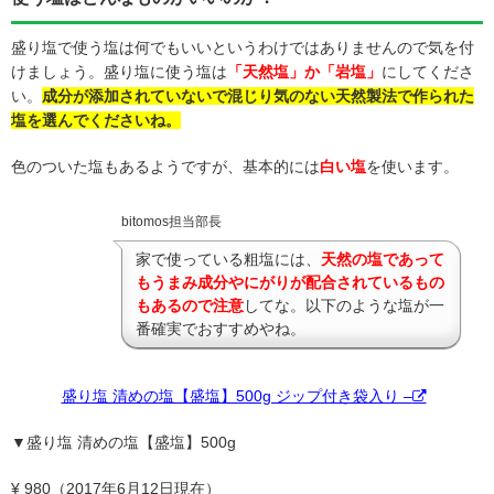
盛り塩で使う塩は何でもいいというわけではありませんので気を付
けましょう。盛り塩に使う塩は
「天然塩」か「岩塩」
にしてくださ
い。
成分が添加されていないで混じり気のない天然製法で作られた
塩を選んでくださいね。
色のついた塩もあるようですが、基本的には
白い塩
を使います。
bitomos担当部長
家で使っている粗塩には、
天然の塩であって
もうまみ成分やにがりが配合されているもの
もあるので注意
してな。以下のような塩が一
番確実でおすすめやね。
盛り塩 清めの塩【盛塩】500g ジップ付き袋入り –
▼盛り塩 清めの塩【盛塩】500g
¥ 980（2017年6月12日現在）