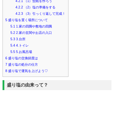
4.2.1
（1）型紙を作ろう
4.2.2
（2）塩の準備をする
4.2.3
（3）引っくり返して完成！
5
盛り塩を置く場所について
5.1
1.家の四隅や敷地の四隅
5.2
2.家の玄関やお店の入口
5.3
3.台所
5.4
4.トイレ
5.5
5.お風呂場
6
盛り塩の交換頻度は
7
盛り塩の処分の仕方
8
盛り塩で運気を上げよう♡
盛り塩の由来って？