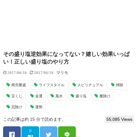
その盛り塩逆効果になってない？嬉しい効果いっぱ
い！正しい盛り塩のやり方
マリモ
2017/06/16
2017/06/16
商売繁盛
ライフスタイル
スピリチュアル
掃除
宝くじ
金運
風水
盛り塩
魔除け
厄除け
運勢
この記事は約 15 分で読めます。
55,085 Views
0