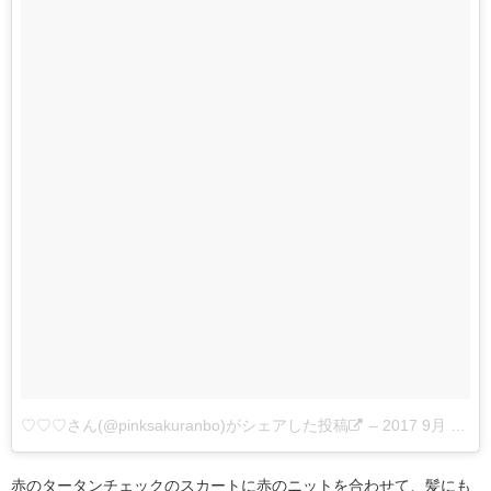
♡♡♡さん(@pinksakuranbo)がシェアした投稿
–
2017 9月 3 3:12午前 PDT
赤のタータンチェックのスカートに赤のニットを合わせて、髪にも