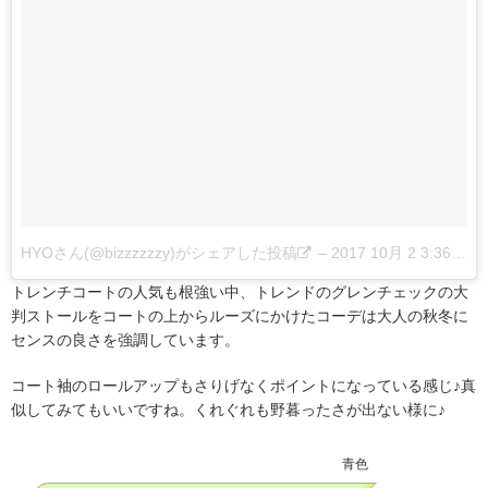
HYOさん(@bizzzzzzy)がシェアした投稿
–
2017 10月 2 3:36午後 PDT
トレンチコートの人気も根強い中、トレンドのグレンチェックの大
判ストールをコートの上からルーズにかけたコーデは大人の秋冬に
センスの良さを強調しています。
コート袖のロールアップもさりげなくポイントになっている感じ♪真
似してみてもいいですね。くれぐれも野暮ったさが出ない様に♪
青色