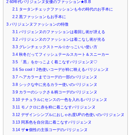
2
60年代パリジェンヌ女優のファッション★B.B
2.1
タータンチェックファッションも今の時代のお手本に
2.2
黒ファッションもお手本に
3
パリジェンヌファッションの特徴
3.1
パリジェンヌのファッションは着回し術が冴える
3.2
パリジェンヌのファッションは着こなし術が光る
3.3
グレンチェックストール☆かっこいい使い方
3.4
秋冬だってフィッシュテールスカート＆スニーカー
3.5
「黒」をかっこよく着こなすパリジェンヌ♡
3.6
So cool！2色使いコーデが粋に映えるパリジェンヌ
3.7
ヘアカラーまでコーデの一部のパリジェンヌ
3.8
シックな中に光るカラー使いのパリジェンヌ
3.9
カラーのシックさ＆柄コーデのパリジェンヌ
3.10
ナチュラルにセンスの一色を入れるパリジェンヌ
3.11
モノクロに赤を粋に着こなすパリジェンヌ
3.12
デザインシンプルにおしゃれ度UPの色使いのパリジェンヌ
3.13
同系色を自分流に着こなすパリジェンヌ
3.14
ザ★個性の主張コーデのパリジェンヌ