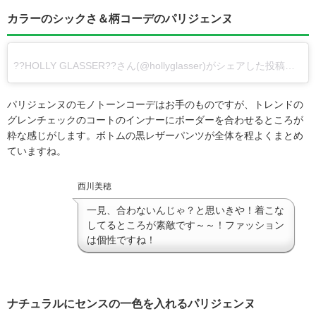
カラーのシックさ＆柄コーデのパリジェンヌ
??HOLLY GLASSER??さん(@hollyglasser)がシェアした投稿
–
2
パリジェンヌのモノトーンコーデはお手のものですが、トレンドの
グレンチェックのコートのインナーにボーダーを合わせるところが
粋な感じがします。ボトムの黒レザーパンツが全体を程よくまとめ
ていますね。
西川美穂
一見、合わないんじゃ？と思いきや！着こな
してるところが素敵です～～！ファッション
は個性ですね！
ナチュラルにセンスの一色を入れるパリジェンヌ