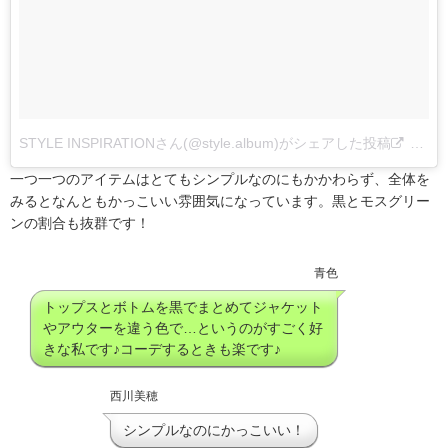
STYLE INSPIRATIONさん(@style.album)がシェアした投稿
–
201
一つ一つのアイテムはとてもシンプルなのにもかかわらず、全体を
みるとなんともかっこいい雰囲気になっています。黒とモスグリー
ンの割合も抜群です！
青色
トップスとボトムを黒でまとめてジャケット
やアウターを違う色で…というのがすごく好
きな私です♪コーデするときも楽です♪
西川美穂
シンプルなのにかっこいい！