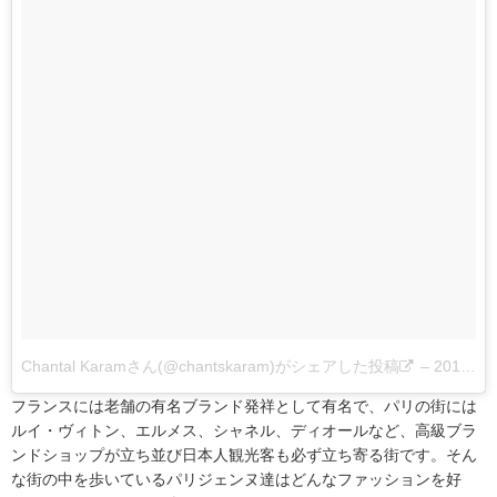
Chantal Karamさん(@chantskaram)がシェアした投稿
–
2017 10月 4 6:04午後 PDT
フランスには老舗の有名ブランド発祥として有名で、パリの街には
ルイ・ヴィトン、エルメス、シャネル、ディオールなど、高級ブラ
ンドショップが立ち並び日本人観光客も必ず立ち寄る街です。そん
な街の中を歩いているパリジェンヌ達はどんなファッションを好