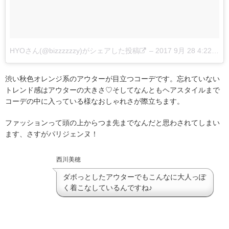
HYOさん(@bizzzzzzy)がシェアした投稿
–
2017 9月 28 4:22午後 PDT
渋い秋色オレンジ系のアウターが目立つコーデです。忘れていない
トレンド感はアウターの大きさ♡そしてなんともヘアスタイルまで
コーデの中に入っている様なおしゃれさが際立ちます。
ファッションって頭の上からつま先までなんだと思わされてしまい
ます、さすがパリジェンヌ！
西川美穂
ダボっとしたアウターでもこんなに大人っぽ
く着こなしているんですね♪