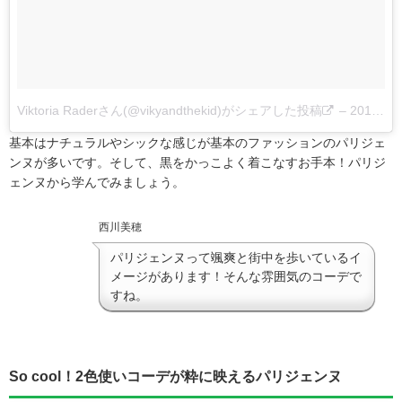
Viktoria Raderさん(@vikyandthekid)がシェアした投稿
–
2017 10月 4 12:05午後 PDT
基本はナチュラルやシックな感じが基本のファッションのパリジェ
ンヌが多いです。そして、黒をかっこよく着こなすお手本！パリジ
ェンヌから学んでみましょう。
西川美穂
パリジェンヌって颯爽と街中を歩いているイ
メージがあります！そんな雰囲気のコーデで
すね。
So cool！2色使いコーデが粋に映えるパリジェンヌ