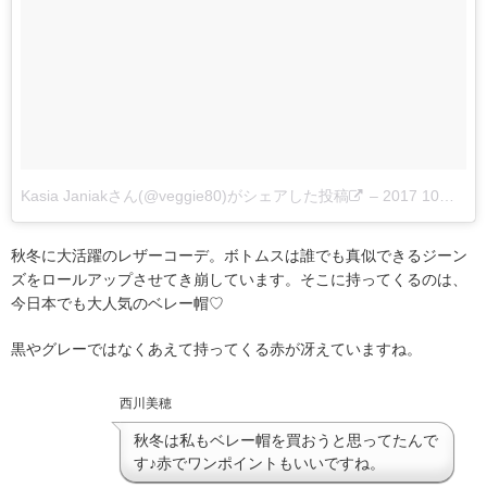
Kasia Janiakさん(@veggie80)がシェアした投稿
–
2017 10月 1 6:32午前 PDT
秋冬に大活躍のレザーコーデ。ボトムスは誰でも真似できるジーン
ズをロールアップさせてき崩しています。そこに持ってくるのは、
今日本でも大人気のベレー帽♡
黒やグレーではなくあえて持ってくる赤が冴えていますね。
西川美穂
秋冬は私もベレー帽を買おうと思ってたんで
す♪赤でワンポイントもいいですね。