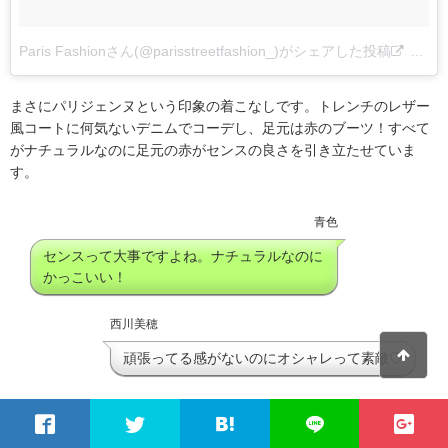
Paris Fashionさん(@parisstreetfashion_)がシェアした投稿
–
201
まさにパリジェンヌという印象の着こなしです。トレンチのレザー
風コートに何気ないデニムでコーデし、足元は赤のブーツ！すべて
がナチュラルなのに足元の赤がセンスの良さを引き立たせていま
す。
青色
センスって大事ですよね。ナチュラルなのに
かっこいい！
西川美穂
頑張ってる感がないのにオシャレって素敵♡