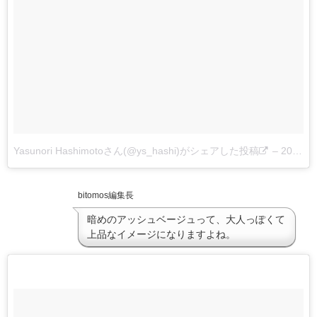
Yasunori Hashimotoさん(@ys_hashi)がシェアした投稿
–
2017 8月 30 4:11午前 PDT
bitomos編集長
暗めのアッシュベージュって、大人っぽくて
上品なイメージになりますよね。