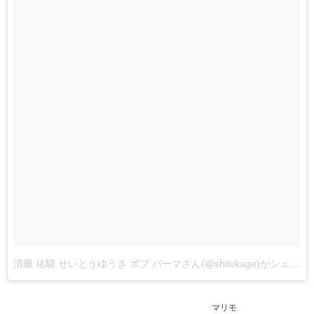
清藤 祐騎 せいとうゆうき ボブ パーマさん(@shilokage)がシェアした投稿
マリモ