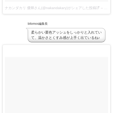
ナカンダカリ 優輝さん(@nakandakary)がシェアした投稿
–
2017
bitomos編集長
柔らかい栗色アッシュをしっかりと入れてい
て、温かさとくすみ感が上手く出ているね♪