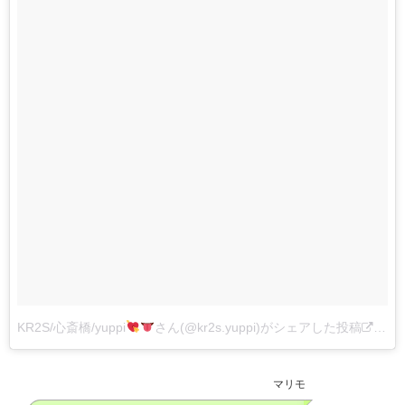
KR2S/心斎橋/yuppi
さん(@kr2s.yuppi)がシェアした投稿
–
20
マリモ