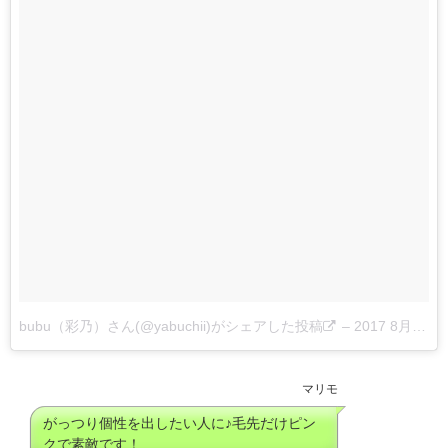
bubu（彩乃）さん(@yabuchii)がシェアした投稿
–
2017 8月 29 1:31午前 PDT
マリモ
がっつり個性を出したい人に♪毛先だけピン
クで素敵です！