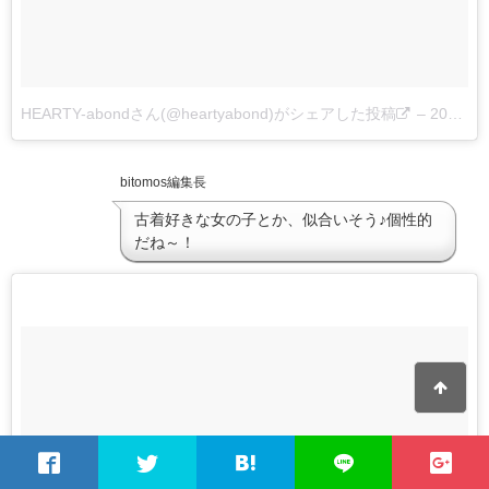
HEARTY-abondさん(@heartyabond)がシェアした投稿
–
2017 7月 29 6:14午前 PDT
bitomos編集長
古着好きな女の子とか、似合いそう♪個性的
だね～！