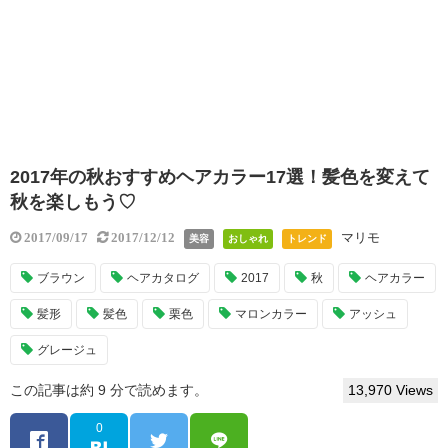
2017年の秋おすすめヘアカラー17選！髪色を変えて
秋を楽しもう♡
マリモ
2017/09/17
2017/12/12
美容
おしゃれ
トレンド
ブラウン
ヘアカタログ
2017
秋
ヘアカラー
髪形
髪色
栗色
マロンカラー
アッシュ
グレージュ
この記事は約 9 分で読めます。
13,970 Views
0