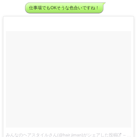
仕事場でもOKそうな色合いですね！
みんなのヘアスタイルさん(@hair.jiman)がシェアした投稿
–
2017