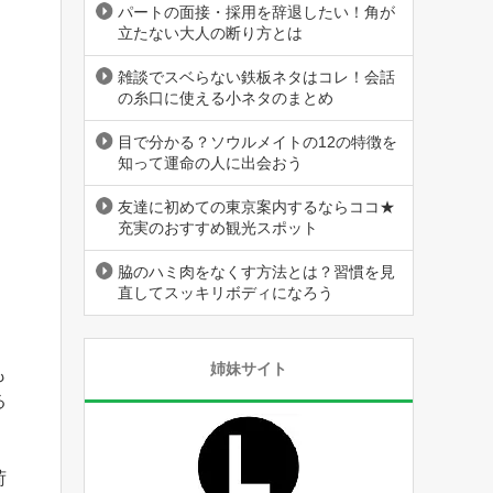
パートの面接・採用を辞退したい！角が
立たない大人の断り方とは
雑談でスベらない鉄板ネタはコレ！会話
の糸口に使える小ネタのまとめ
目で分かる？ソウルメイトの12の特徴を
知って運命の人に出会おう
友達に初めての東京案内するならココ★
充実のおすすめ観光スポット
脇のハミ肉をなくす方法とは？習慣を見
直してスッキリボディになろう
姉妹サイト
も
る
荷