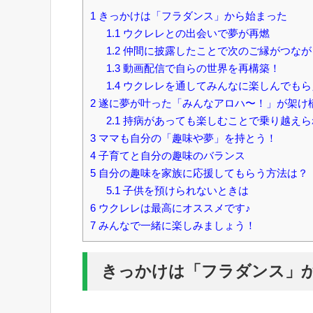
1
きっかけは「フラダンス」から始まった
1.1
ウクレレとの出会いで夢が再燃
1.2
仲間に披露したことで次のご縁がつなが
1.3
動画配信で自らの世界を再構築！
1.4
ウクレレを通してみんなに楽しんでもら
2
遂に夢が叶った「みんなアロハ〜！」が架け
2.1
持病があっても楽しむことで乗り越えら
3
ママも自分の「趣味や夢」を持とう！
4
子育てと自分の趣味のバランス
5
自分の趣味を家族に応援してもらう方法は？
5.1
子供を預けられないときは
6
ウクレレは最高にオススメです♪
7
みんなで一緒に楽しみましょう！
きっかけは「フラダンス」