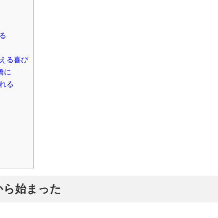
る
える喜び
橋に
れる
から始まった