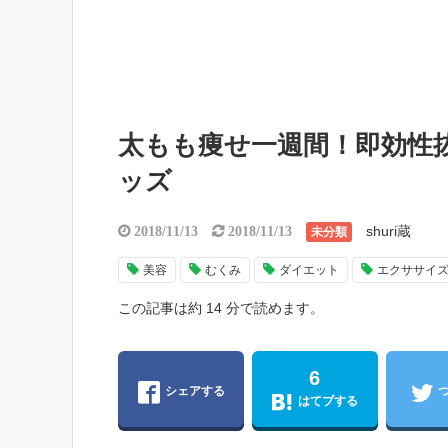
太もも痩せ一週間！即効性
ッズ
shuri蔵
2018/11/13
2018/11/13
未分類
美容
むくみ
ダイエット
エクササイ
この記事は約 14 分で読めます。
6
シェアする
はてブする