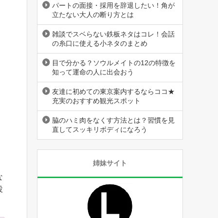
パートの面接・採用を辞退したい！角が
立たない大人の断り方とは
雑談でスベらない鉄板ネタはコレ！会話
の糸口に使える小ネタのまとめ
目で分かる？ソウルメイトの12の特徴を
知って運命の人に出会おう
友達に初めての東京案内するならココ★
充実のおすすめ観光スポット
脇のハミ肉をなくす方法とは？習慣を見
直してスッキリボディになろう
姉妹サイト
な
役