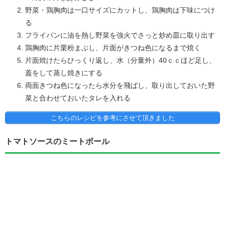
野菜・鶏胸肉は一口サイズにカットし、鶏胸肉は下味につけ
る
フライパンに油を熱し野菜を強火でさっと炒め皿に取り出す
鶏胸肉に片栗粉まぶし、片面がきつね色になるまで焼く
片面焼けたらひっくり返し、水（分量外）40ｃｃほど足し、
蓋をして蒸し焼きにする
両面きつね色になったら水分を飛ばし、取り出しておいた野
菜と合わせておいたタレを入れる
こちらのレシピを参考にさせて頂きました
トマトソースのミートボール