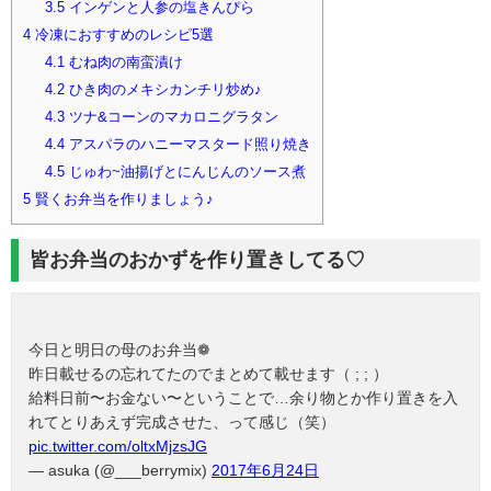
3.5
インゲンと人参の塩きんぴら
4
冷凍におすすめのレシピ5選
4.1
むね肉の南蛮漬け
4.2
ひき肉のメキシカンチリ炒め♪
4.3
ツナ&コーンのマカロニグラタン
4.4
アスパラのハニーマスタード照り焼き
4.5
じゅわ~油揚げとにんじんのソース煮
5
賢くお弁当を作りましょう♪
皆お弁当のおかずを作り置きしてる♡
今日と明日の母のお弁当❁
昨日載せるの忘れてたのでまとめて載せます（ ; ; ）
給料日前〜お金ない〜ということで…余り物とか作り置きを入
れてとりあえず完成させた、って感じ（笑）
pic.twitter.com/oltxMjzsJG
— asuka (@___berrymix)
2017年6月24日