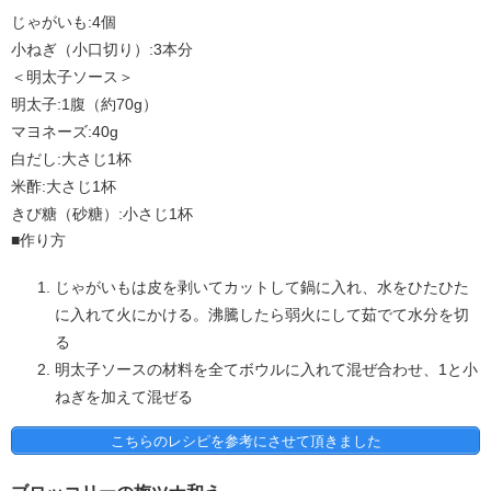
じゃがいも:4個
小ねぎ（小口切り）:3本分
＜明太子ソース＞
明太子:1腹（約70g）
マヨネーズ:40g
白だし:大さじ1杯
米酢:大さじ1杯
きび糖（砂糖）:小さじ1杯
■作り方
じゃがいもは皮を剥いてカットして鍋に入れ、水をひたひた
に入れて火にかける。沸騰したら弱火にして茹でて水分を切
る
明太子ソースの材料を全てボウルに入れて混ぜ合わせ、1と小
ねぎを加えて混ぜる
こちらのレシピを参考にさせて頂きました