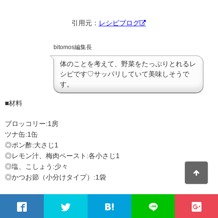
引用元：
レシピブログ
bitomos編集長
体のことを考えて、野菜をたっぷりとれるレ
シピです♡サッパリしていて美味しそうで
す。
■材料
ブロッコリー:1房
ツナ缶:1缶
◎ポン酢:大さじ1
◎レモン汁、梅肉ペースト:各小さじ1
◎塩、こしょう:少々
◎かつお節（小分けタイプ）:1袋
■作り方