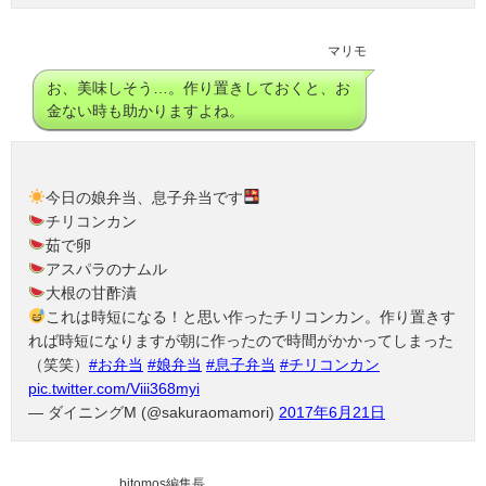
マリモ
お、美味しそう…。作り置きしておくと、お
金ない時も助かりますよね。
今日の娘弁当、息子弁当です
チリコンカン
茹で卵
アスパラのナムル
大根の甘酢漬
これは時短になる！と思い作ったチリコンカン。作り置きす
れば時短になりますが朝に作ったので時間がかかってしまった
（笑笑）
#お弁当
#娘弁当
#息子弁当
#チリコンカン
pic.twitter.com/Viii368myi
— ダイニングM (@sakuraomamori)
2017年6月21日
bitomos編集長