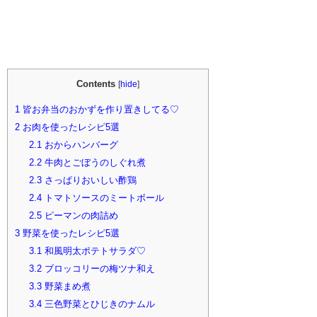
Contents
[
hide
]
1
皆お弁当のおかずを作り置きしてる♡
2
お肉を使ったレシピ5選
2.1
おからハンバーグ
2.2
牛肉とごぼうのしぐれ煮
2.3
さっぱりおいしい酢鶏
2.4
トマトソースのミートボール
2.5
ピーマンの肉詰め
3
野菜を使ったレシピ5選
3.1
和風明太ポテトサラダ♡
3.2
ブロッコリーの梅ツナ和え
3.3
野菜まめ煮
3.4
三色野菜とひじきのナムル