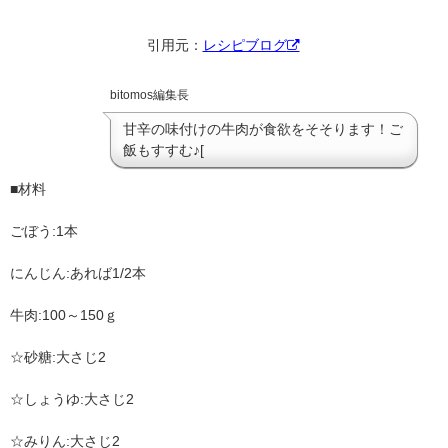
引用元：
レシピブログ
bitomos編集長
甘辛の味付けの牛肉が食欲をそそります！ご
飯もすすむ♪[
■材料
ごぼう:
1本
にんじん:
あれば1/2本
牛肉:
100～150ｇ
☆砂糖:
大さじ2
☆しょうゆ:
大さじ2
☆みりん:
大さじ2