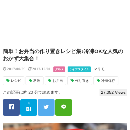
簡単！お弁当の作り置きレシピ集♪冷凍OKな人気の
おかず大集合！
マリモ
2017/06/29
2017/12/01
グルメ
ライフスタイル
レシピ
料理
お弁当
作り置き
冷凍保存
この記事は約 20 分で読めます。
27,052 Views
4