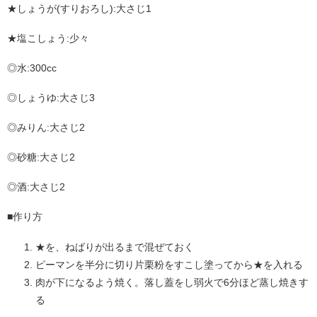
★しょうが(すりおろし):大さじ1
★塩こしょう:少々
◎水:300cc
◎しょうゆ:大さじ3
◎みりん:大さじ2
◎砂糖:大さじ2
◎酒:大さじ2
■作り方
★を、ねばりが出るまで混ぜておく
ピーマンを半分に切り片栗粉をすこし塗ってから★を入れる
肉が下になるよう焼く。落し蓋をし弱火で6分ほど蒸し焼きす
る