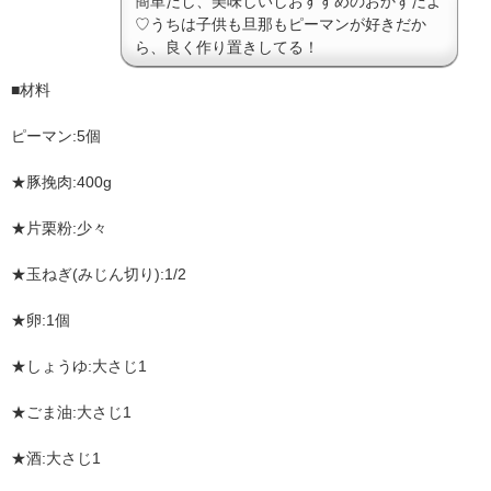
簡単だし、美味しいしおすすめのおかずだよ
♡うちは子供も旦那もピーマンが好きだか
ら、良く作り置きしてる！
■材料
ピーマン:5個
★豚挽肉:400g
★片栗粉:少々
★玉ねぎ(みじん切り):1/2
★卵:1個
★しょうゆ:大さじ1
★ごま油:大さじ1
★酒:大さじ1