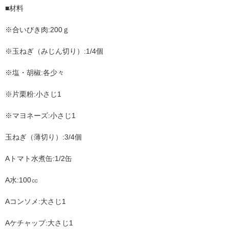
■材料
※合いびき肉:
200ｇ
※玉ねぎ（みじん切り）:
1/4個
※塩・胡椒:
各少々
※片栗粉:
小さじ1
※マヨネーズ:
小さじ1
玉ねぎ（薄切り）:
3/4個
Aトマト水煮缶:
1/2缶
A水:
100㏄
Aコンソメ:
大さじ1
Aケチャップ:
大さじ1