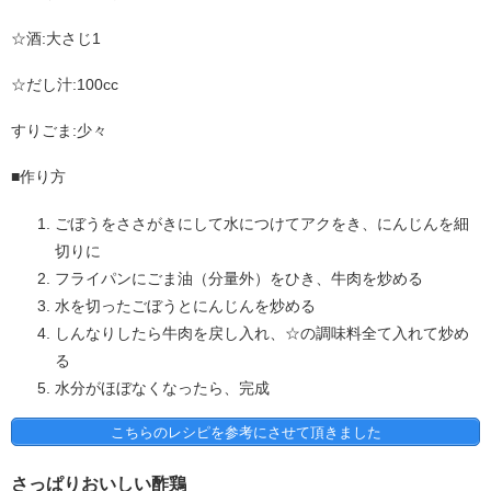
☆酒:
大さじ1
☆だし汁:100cc
すりごま:
少々
■作り方
ごぼうをささがきにして水につけてアクをき、にんじんを細
切りに
フライパンにごま油（分量外）をひき、牛肉を炒める
水を切ったごぼうとにんじんを炒める
しんなりしたら牛肉を戻し入れ、☆の調味料全て入れて炒め
る
水分がほぼなくなったら、完成
こちらのレシピを参考にさせて頂きました
さっぱりおいしい酢鶏