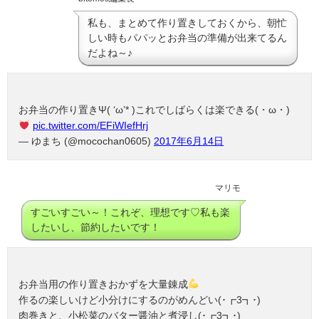
私も、まとめて作り置きしておくから、朝忙
しい時もパパッとお弁当の準備が出来てるん
だよね～♪
お弁当の作り置きΨ( ‘ω’* )これでしばらくは楽できる(・ω・)
pic.twitter.com/EFiWIefHrj
— ゆまち (@mocochan0605)
2017年6月14日
マリモ
すごいすごい～！これぞ、理想です♡私も楽
したいし、節約したいです！
お弁当用の作り置きおかずを大量錬成
作るの楽しいけど小分けにするのがめんどい(･┏3┓･)
肉巻きと、小松菜のバター醤油と煮浸し(･┏3┓･)