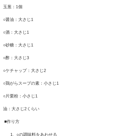
玉葱
：
1個
○醤油
：
大さじ1
○酒
：
大さじ1
○砂糖
：
大さじ1
○酢
：
大さじ3
○ケチャップ
：
大さじ2
○鶏がらスープの素
：
小さじ1
○片栗粉
：
小さじ1
油
：
大さじ2くらい
■作り方
○の調味料をあわせる