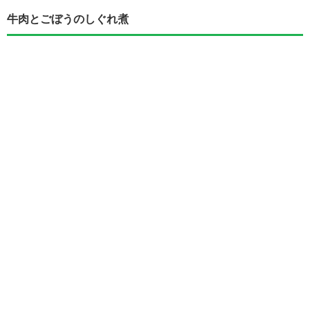
牛肉とごぼうのしぐれ煮