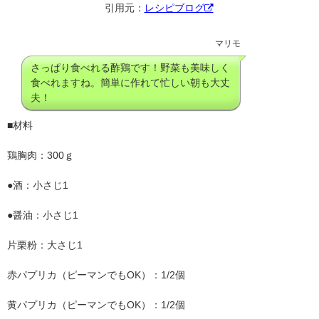
引用元：
レシピブログ
マリモ
さっぱり食べれる酢鶏です！野菜も美味しく
食べれますね。簡単に作れて忙しい朝も大丈
夫！
■材料
鶏胸肉
：
300ｇ
●酒
：
小さじ1
●醤油
：
小さじ1
片栗粉
：
大さじ1
赤パプリカ（ピーマンでもOK）
：
1/2個
黄パプリカ（ピーマンでもOK）
：
1/2個