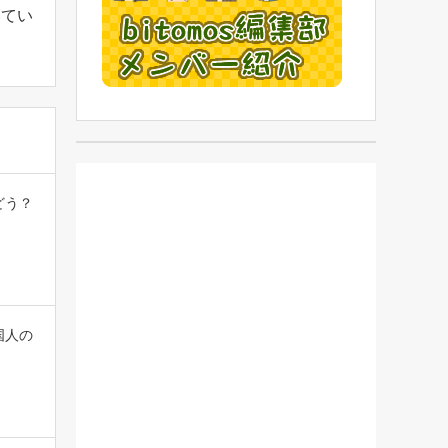
いてい
どう？
国人の