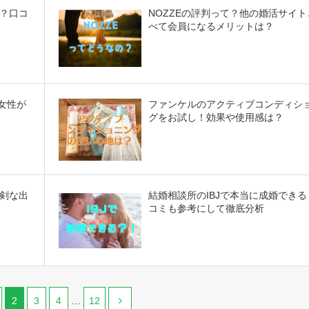
？口コ
NOZZEの評判って？他の婚活サイト
べて会員になるメリットは？
代女性が
ファンケルのアクティブコンディシ
グをお試し！効果や使用感は？
剣な出
結婚相談所のIBJで本当に成婚できる
コミも参考にして徹底分析
2
3
4
…
12