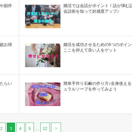
や副作
婚活では会話がポイント！話が弾む
会話術を知って好感度アップ♪
超お得
婚活を成功させるための5つのポイン
ここを抑えて良い人をゲット
たらい
簡単手作り石鹸の作り方♪全身使える
ュラルソープを作ってみよう
2
3
4
5
…
12