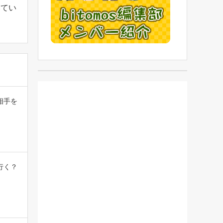
いてい
相手を
行く？