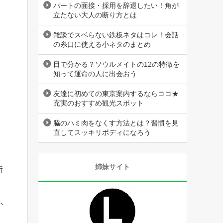
パートの面接・採用を辞退したい！角が
立たない大人の断り方とは
雑談でスベらない鉄板ネタはコレ！会話
の糸口に使える小ネタのまとめ
目で分かる？ソウルメイトの12の特徴を
知って運命の人に出会おう
友達に初めての東京案内するならココ★
充実のおすすめ観光スポット
脇のハミ肉をなくす方法とは？習慣を見
直してスッキリボディになろう
姉妹サイト
所
か