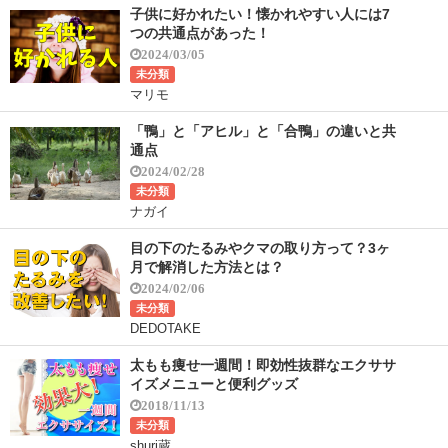
子供に好かれたい！懐かれやすい人には7
つの共通点があった！
2024/03/05
未分類
マリモ
「鴨」と「アヒル」と「合鴨」の違いと共
通点
2024/02/28
未分類
ナガイ
目の下のたるみやクマの取り方って？3ヶ
月で解消した方法とは？
2024/02/06
未分類
DEDOTAKE
太もも痩せ一週間！即効性抜群なエクササ
イズメニューと便利グッズ
2018/11/13
未分類
shuri蔵