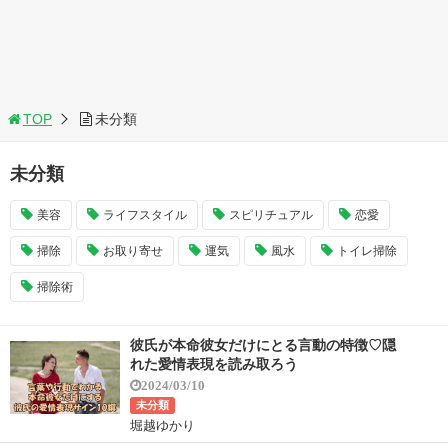
TOP
未分類
未分類
美容
ライフスタイル
スピリチュアル
恋愛
掃除
お取り寄せ
運気
風水
トイレ掃除
掃除術
彼氏が本命彼女だけにとる言動の特徴♡隠
れた愛情表現を読み取ろう
2024/03/10
未分類
堀越ゆかり