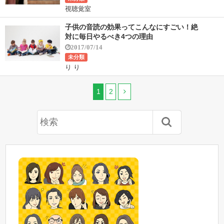
視聴覚室
子供の音読の効果ってこんなにすごい！絶
対に毎日やるべき4つの理由
2017/07/14
未分類
り り
1
2