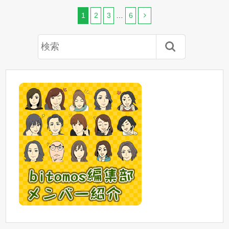
1
2
3
…
6