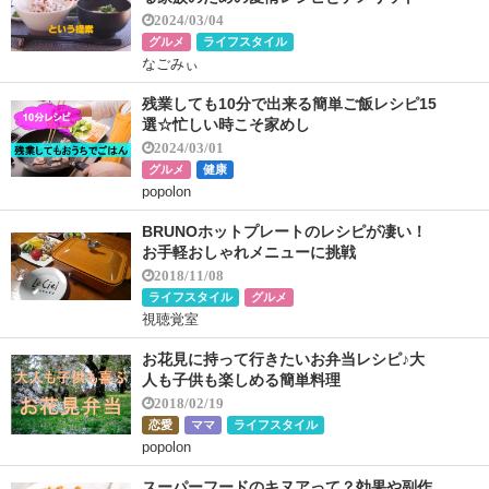
2024/03/04
グルメ
ライフスタイル
なごみぃ
残業しても10分で出来る簡単ご飯レシピ15
選☆忙しい時こそ家めし
2024/03/01
グルメ
健康
popolon
BRUNOホットプレートのレシピが凄い！
お手軽おしゃれメニューに挑戦
2018/11/08
ライフスタイル
グルメ
視聴覚室
お花見に持って行きたいお弁当レシピ♪大
人も子供も楽しめる簡単料理
2018/02/19
恋愛
ママ
ライフスタイル
popolon
スーパーフードのキヌアって？効果や副作