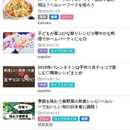
用は？ヘルシーフードを知ろう
2018/01/28
美容
健康
グルメ
kaoruko
子どもが喜ぶひな祭りレシピ☆華やかな料
理でホームパーティにも◎
2018/01/25
ママ
ライフスタイル
popolon
2018年バレンタインは手作り友チョコで楽
しむ♡簡単レシピまとめ
2018/01/16
ママ
ライフスタイル
popolon
季節を味わう春野菜の和食レシピ♪ヘルシ
ーでおいしい旬の日本食に挑戦！
2018/01/11
グルメ
ライフスタイル
健康
視聴覚室