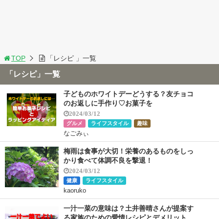
TOP
「レシピ 」一覧
「レシピ」一覧
子どものホワイトデーどうする？友チョコ
のお返しに手作り♡お菓子を
2024/03/12
グルメ
ライフスタイル
趣味
なごみぃ
梅雨は食事が大切！栄養のあるものをしっ
かり食べて体調不良を撃退！
2024/03/12
健康
ライフスタイル
kaoruko
一汁一菜の意味は？土井善晴さんが提案す
る家族のための愛情レシピとデメリット