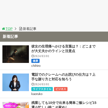
TOP
新着記事
新着記事
彼女の生理痛へかける言葉は？：どこまで
が大丈夫かのラインと注意点
2024/03/01
健康
chihiro
電話でのクレームへのお詫びの仕方は？上
手な謝り方と対応を知ろう
2024/03/01
ライフスタイル
ビジネス
kaoruko
残業しても10分で出来る簡単ご飯レシピ15
選☆忙しい時こそ家めし