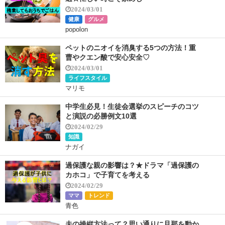
2024/03/01
健康
グルメ
popolon
ペットのニオイを消臭する5つの方法！重
曹やクエン酸で安心安全♡
2024/03/01
ライフスタイル
マリモ
中学生必見！生徒会選挙のスピーチのコツ
と演説の必勝例文10選
2024/02/29
知識
ナガイ
過保護な親の影響は？★ドラマ「過保護の
カホコ」で子育てを考える
2024/02/29
ママ
トレンド
青色
夫の操縦方法って？思い通りに旦那を動か