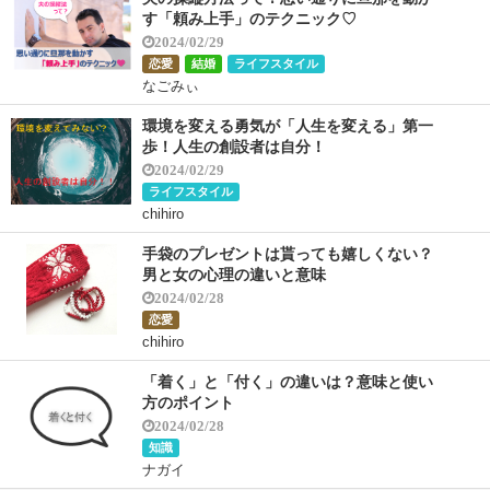
す「頼み上手」のテクニック♡
2024/02/29
恋愛
結婚
ライフスタイル
なごみぃ
環境を変える勇気が「人生を変える」第一
歩！人生の創設者は自分！
2024/02/29
ライフスタイル
chihiro
手袋のプレゼントは貰っても嬉しくない？
男と女の心理の違いと意味
2024/02/28
恋愛
chihiro
「着く」と「付く」の違いは？意味と使い
方のポイント
2024/02/28
知識
ナガイ