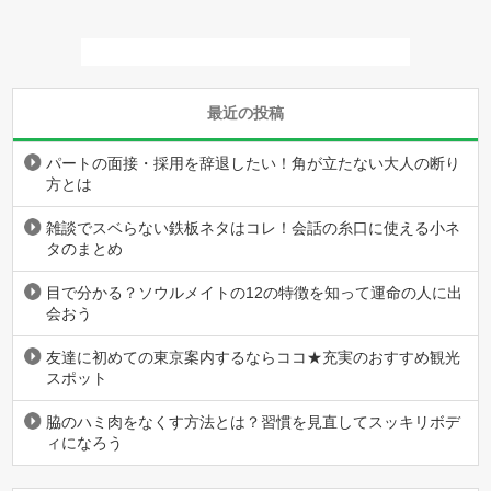
最近の投稿
パートの面接・採用を辞退したい！角が立たない大人の断り
方とは
雑談でスベらない鉄板ネタはコレ！会話の糸口に使える小ネ
タのまとめ
目で分かる？ソウルメイトの12の特徴を知って運命の人に出
会おう
友達に初めての東京案内するならココ★充実のおすすめ観光
スポット
脇のハミ肉をなくす方法とは？習慣を見直してスッキリボデ
ィになろう