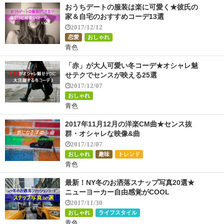
おうちデートの服装は楽に可愛く★彼氏の
家＆自宅のおすすめコーデ13選
2017/12/12
恋愛
おしゃれ
青色
「赤」が大人可愛い冬コーデ★オシャレ魅
せテクでセンスが映える25選
2017/12/07
おしゃれ
青色
2017年11月12月の洋楽CM曲★センス抜
群・オシャレな映像&曲
2017/12/07
おしゃれ
趣味
トレンド
青色
最新！NY冬のお洒落スナップ写真20選★
ニューヨーカー自由感覚がCOOL
2017/11/30
おしゃれ
ライフスタイル
青色