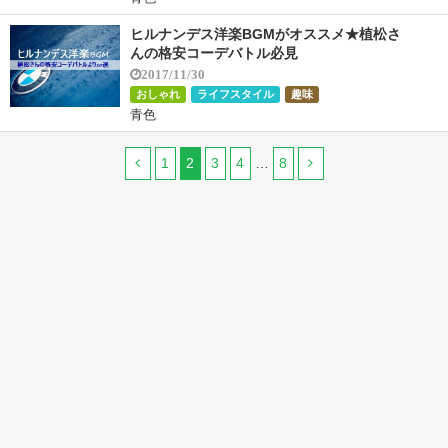
ヒルナンデス洋楽BGMがオススメ★植松さ
んの格安コーデバトル必見
2017/11/30
おしゃれ
ライフスタイル
趣味
青色
1
2
3
4
…
8