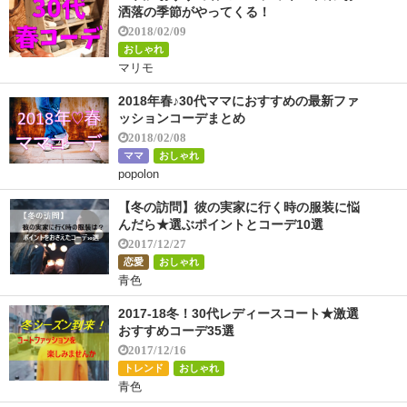
洒落の季節がやってくる！
2018/02/09
おしゃれ
マリモ
2018年春♪30代ママにおすすめの最新ファ
ッションコーデまとめ
2018/02/08
ママ
おしゃれ
popolon
【冬の訪問】彼の実家に行く時の服装に悩
んだら★選ぶポイントとコーデ10選
2017/12/27
恋愛
おしゃれ
青色
2017-18冬！30代レディースコート★激選
おすすめコーデ35選
2017/12/16
トレンド
おしゃれ
青色