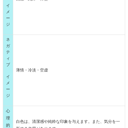
イ
メ
ー
ジ
ネ
ガ
テ
ィ
ブ
薄情・冷淡・空虚
イ
メ
ー
ジ
心
理
白色は、清潔感や純粋な印象を与えます。また、気分を一
的