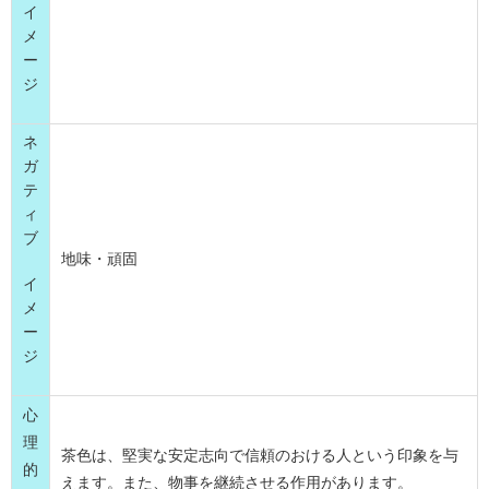
イ
メ
ー
ジ
ネ
ガ
テ
ィ
ブ
地味・頑固
イ
メ
ー
ジ
心
理
茶色は、堅実な安定志向で信頼のおける人という印象を与
的
えます。また、物事を継続させる作用があります。