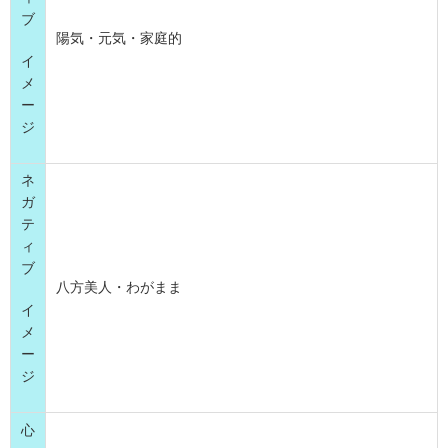
ブ
陽気・元気・家庭的
イ
メ
ー
ジ
ネ
ガ
テ
ィ
ブ
八方美人・わがまま
イ
メ
ー
ジ
心