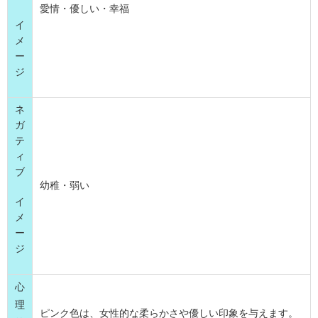
愛情・優しい・幸福
イ
メ
ー
ジ
ネ
ガ
テ
ィ
ブ
幼稚・弱い
イ
メ
ー
ジ
心
理
ピンク色は、女性的な柔らかさや優しい印象を与えます。