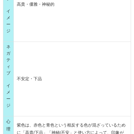
高貴・優雅・神秘的
イ
メ
ー
ジ
ネ
ガ
テ
ィ
ブ
不安定・下品
イ
メ
ー
ジ
心
紫色は、赤色と青色という相反する色が混ざっているため
理
に「高貴/下品」「神秘/不安」と使い方によって、印象が