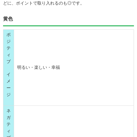
どに、ポイントで取り入れるのも◎です。
黄色
ポ
ジ
テ
ィ
ブ
明るい・楽しい・幸福
イ
メ
ー
ジ
ネ
ガ
テ
ィ