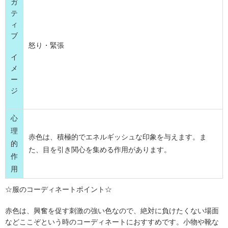
ガ
テ
ィ
ブ
怒り・緊張
イ
メ
ー
ジ
心
理
赤色は、積極的でエネルギッシュな印象を与えます。ま
的
た、目を引き関心を集める作用があります。
作
用
☆服のコーディネートポイント☆
赤色は、興奮を促す刺激の強い色なので、絶対に負けたくない場面
などここぞという時のコーディネートにおすすめです。小物や靴な