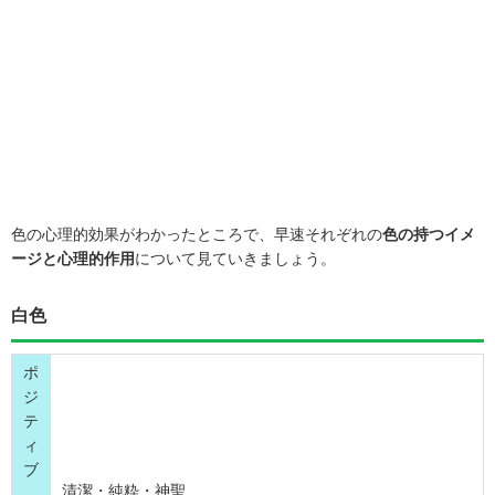
色の心理的効果がわかったところで、早速それぞれの
色の持つイメ
ージと心理的作用
について見ていきましょう。
白色
ポ
ジ
テ
ィ
ブ
清潔・純粋・神聖