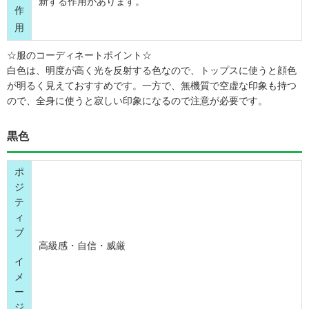
新する作用があります。
作
用
☆服のコーディネートポイント☆
白色は、明度が高く光を反射する色なので、トップスに使うと顔色
が明るく見えておすすめです。一方で、無機質で空虚な印象も持つ
ので、全身に使うと寂しい印象になるので注意が必要です。
黒色
ポ
ジ
テ
ィ
ブ
高級感・自信・威厳
イ
メ
ー
ジ