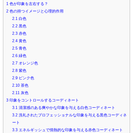
1
色が印象を左右する？
2
色の持つイメージと心理的作用
2.1
白色
2.2
黒色
2.3
赤色
2.4
黄色
2.5
青色
2.6
緑色
2.7
オレンジ色
2.8
紫色
2.9
ピンク色
2.10
茶色
2.11
灰色
3
印象をコントロールするコーディネート
3.1
清潔感のある爽やかな印象を与える白色コーディネート
3.2
洗礼されたプロフェッショナルな印象を与える黒色コーディネ
ート
3.3
エネルギッシュで情熱的な印象を与える赤色コーディネート