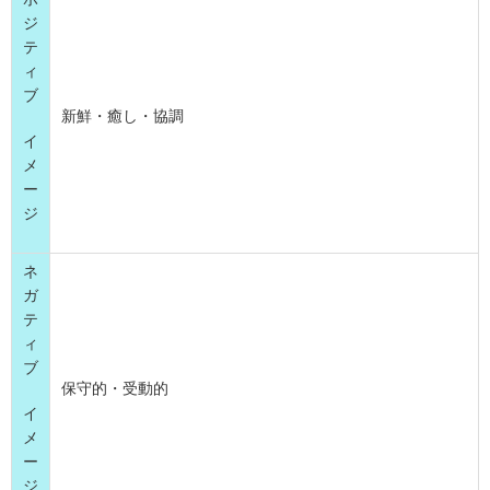
ジ
テ
ィ
ブ
新鮮・癒し・協調
イ
メ
ー
ジ
ネ
ガ
テ
ィ
ブ
保守的・受動的
イ
メ
ー
ジ