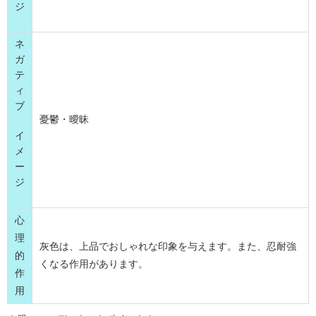
ジ
ネ
ガ
テ
ィ
ブ
憂鬱・曖昧
イ
メ
ー
ジ
心
理
灰色は、上品でおしゃれな印象を与えます。また、忍耐強
的
くなる作用があります。
作
用