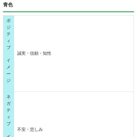
青色
ポ
ジ
テ
ィ
ブ
誠実・信頼・知性
イ
メ
ー
ジ
ネ
ガ
テ
ィ
ブ
不安・悲しみ
イ