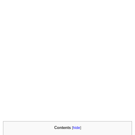
Contents
[
hide
]