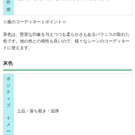
作
用
☆服のコーディネートポイント☆
茶色は、堅実な印象を与えつつも柔らかさもあるバランスの取れた
色です。他の色との相性も良いので、様々なシーンのコーディネー
トに使えます。
灰色
ポ
ジ
テ
ィ
ブ
上品・落ち着き・温厚
イ
メ
ー