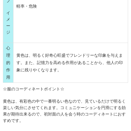
ブ
軽率・危険
イ
メ
ー
ジ
心
理
黄色は、明るく好奇心旺盛でフレンドリーな印象を与えま
的
す。また、記憶力を高める作用があることから、他人の印
作
象に残りやくなります。
用
☆服のコーディネートポイント☆
黄色は、有彩色の中で一番明るい色なので、見ているだけで明るく
楽しい気分にさせてくれます。コミュニケーションを円滑にする効
果が期待出来るので、初対面の人を会う時のコーディネートにおす
すめです。