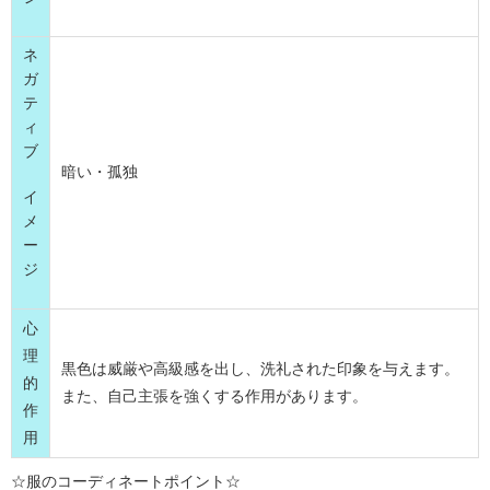
ネ
ガ
テ
ィ
ブ
暗い・孤独
イ
メ
ー
ジ
心
理
黒色は威厳や高級感を出し、洗礼された印象を与えます。
的
また、自己主張を強くする作用があります。
作
用
☆服のコーディネートポイント☆