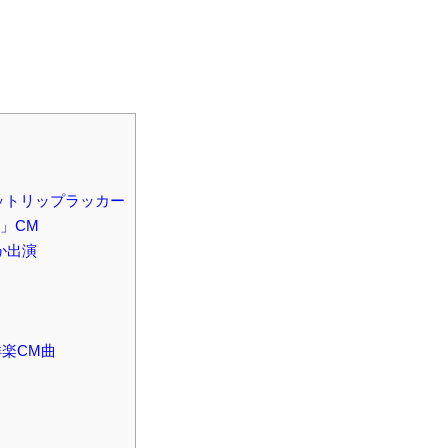
マットリップラッカー
煌」CM
か出演
洋楽CM曲