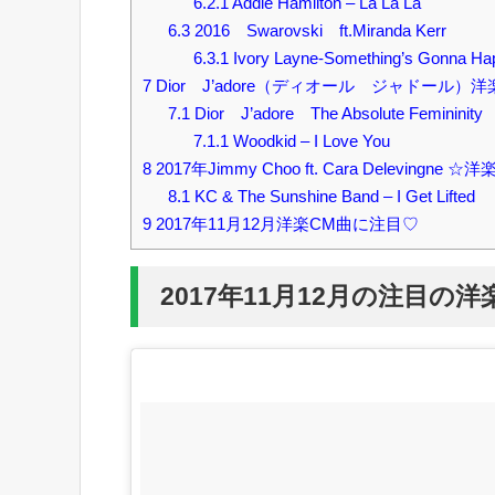
6.2.1
Addie Hamilton – La La La
6.3
2016 Swarovski ft.Miranda Kerr
6.3.1
Ivory Layne-Something’s Gonna Ha
7
Dior J’adore（ディオール ジャドール）
7.1
Dior J’adore The Absolute Femininity
7.1.1
Woodkid – I Love You
8
2017年Jimmy Choo ft. Cara Delevingne ☆
8.1
KC & The Sunshine Band – I Get Lifted
9
2017年11月12月洋楽CM曲に注目♡
2017年11月12月の注目の洋