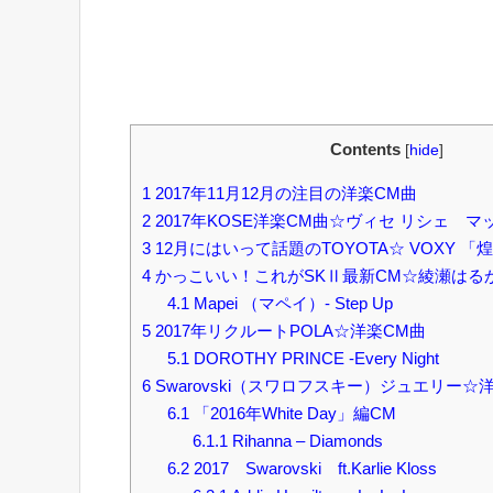
Contents
[
hide
]
1
2017年11月12月の注目の洋楽CM曲
2
2017年KOSE洋楽CM曲☆ヴィセ リシェ 
3
12月にはいって話題のTOYOTA☆ VOXY 「
4
かっこいい！これがSKⅡ最新CM☆綾瀬はる
4.1
Mapei （マペイ）- Step Up
5
2017年リクルートPOLA☆洋楽CM曲
5.1
DOROTHY PRINCE -Every Night
6
Swarovski（スワロフスキー）ジュエリー☆
6.1
「2016年White Day」編CM
6.1.1
Rihanna – Diamonds
6.2
2017 Swarovski ft.Karlie Kloss