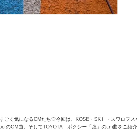
もすごく気になるCMたち♡今回は、KOSE・SKⅡ・スワロフス
oo のCM曲、そしてTOYOTA ボクシー「煌」のcm曲をご紹