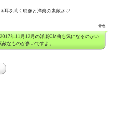
目&耳を惹く映像と洋楽の素敵さ♡
青色
。2017年11月12月の洋楽CM曲も気になるのがい
素敵なものが多いですよ。
！