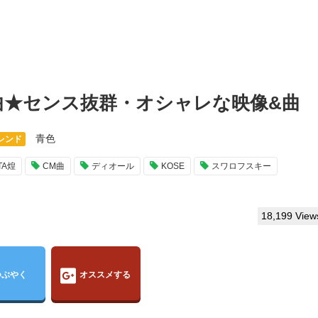
CM曲★センス抜群・オシャレな映像&曲
青色
レンド
TA煌
CM曲
ディオール
KOSE
スワロフスキー
18,199 View
つぶやく
オススメする