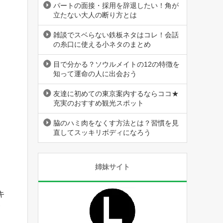
パートの面接・採用を辞退したい！角が
立たない大人の断り方とは
雑談でスベらない鉄板ネタはコレ！会話
の糸口に使える小ネタのまとめ
目で分かる？ソウルメイトの12の特徴を
知って運命の人に出会おう
友達に初めての東京案内するならココ★
充実のおすすめ観光スポット
脇のハミ肉をなくす方法とは？習慣を見
直してスッキリボディになろう
姉妹サイト
キ
介