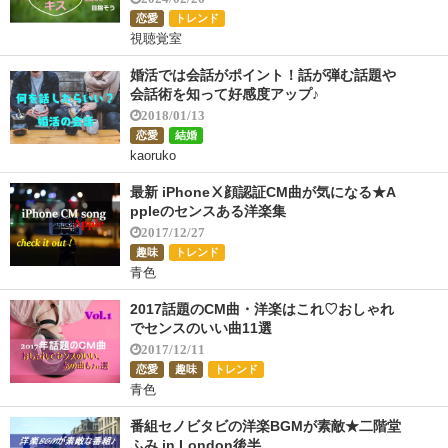
恋愛
トレンド
視聴覚室
婚活では会話がポイント！話が弾む話題や
会話術を知って好感度アップ♪
2018/01/13
恋愛
結婚
kaoruko
最新 iPhoneⅩ顔認証CM曲が気になる★A
ppleのセンスある洋楽集
2017/12/27
趣味
トレンド
青色
2017話題のCM曲・洋楽はこれ♡おしゃれ
でセンスのいい曲11選
2017/12/11
恋愛
趣味
トレンド
青色
番組セノビタビの洋楽BGMが素敵★二階堂
ふみ in London後半