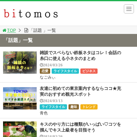
TOP
「話題 」一覧
「話題」一覧
雑談でスベらない鉄板ネタはコレ！会話の
糸口に使える小ネタのまとめ
2024/03/26
恋愛
ライフスタイル
ビジネス
なごみぃ
友達に初めての東京案内するならココ★充
実のおすすめ観光スポット
2024/03/13
ライフスタイル
趣味
トレンド
青色
キスのやり方には種類がいっぱい♡コツを
掴んでキス上級者を目指そう
2024/02/26