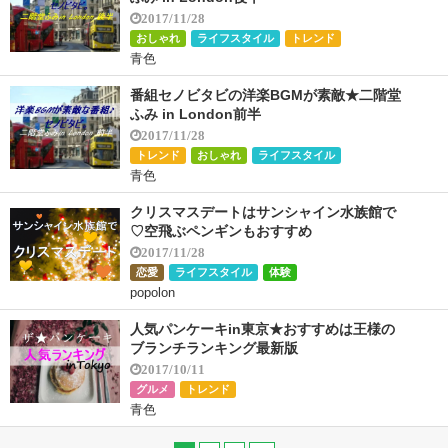
2017/11/28
おしゃれ
ライフスタイル
トレンド
青色
番組セノビタビの洋楽BGMが素敵★二階堂
ふみ in London前半
2017/11/28
トレンド
おしゃれ
ライフスタイル
青色
クリスマスデートはサンシャイン水族館で
♡空飛ぶペンギンもおすすめ
2017/11/28
恋愛
ライフスタイル
体験
popolon
人気パンケーキin東京★おすすめは王様の
ブランチランキング最新版
2017/10/11
グルメ
トレンド
青色