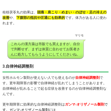
桂枝茯苓丸の効果は、
頭痛・肩こり・めまい・のぼせ・足の冷えの
改善
や、
下腹部の抵抗や圧通にも効果的
です。体力がある人に使わ
れます。
マリモ
これらの漢方薬は市販でも買えますが、自分
で判断せず、まずは体質に合わせてお医者さ
んに処方してもらうようにしてくださいね。
3.自律神経調整剤
女性ホルモン製剤が使えない人でも使えるのが
自律神経調整剤
で
す。更年期障害の影響で自律神経が乱れてしまうことがあります。
自律神経が乱れることで起る症状を改善するのが自律神経調整剤な
んです。
更年期障害に効果的な自律神経調整剤は
ガンマ-オリザノール製剤
で
す。ガンマ-オリザノール製剤には