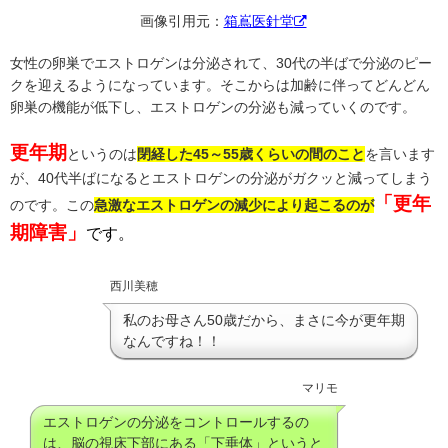
画像引用元：
箱嶌医針堂
女性の卵巣でエストロゲンは分泌されて、30代の半ばで分泌のピー
クを迎えるようになっています。そこからは加齢に伴ってどんどん
卵巣の機能が低下し、エストロゲンの分泌も減っていくのです。
更年期
というのは
閉経した45～55歳くらいの間のこと
を言います
が、40代半ばになるとエストロゲンの分泌がガクッと減ってしまう
「更年
のです。この
急激なエストロゲンの減少により起こるのが
期障害」
です。
西川美穂
私のお母さん50歳だから、まさに今が更年期
なんですね！！
マリモ
エストロゲンの分泌をコントロールするの
は、脳の視床下部にある「下垂体」というと