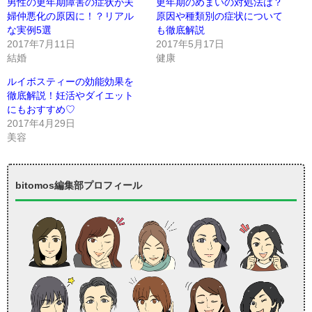
男性の更年期障害の症状が夫
更年期のめまいの対処法は？
婦仲悪化の原因に！？リアル
原因や種類別の症状について
な実例5選
も徹底解説
2017年7月11日
2017年5月17日
結婚
健康
ルイボスティーの効能効果を
徹底解説！妊活やダイエット
にもおすすめ♡
2017年4月29日
美容
bitomos編集部プロフィール