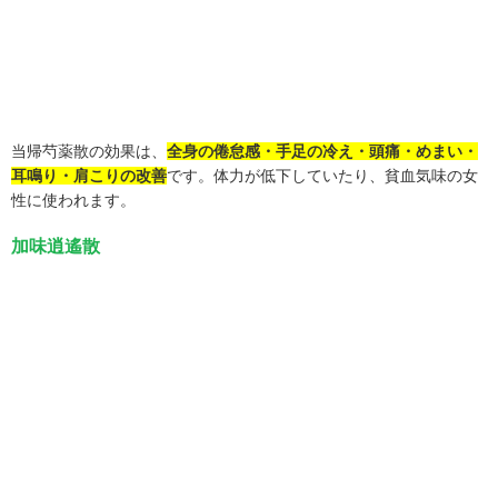
当帰芍薬散の効果は、
全身の倦怠感・手足の冷え・頭痛・めまい・
耳鳴り・肩こりの改善
です。体力が低下していたり、貧血気味の女
性に使われます。
加味逍遙散