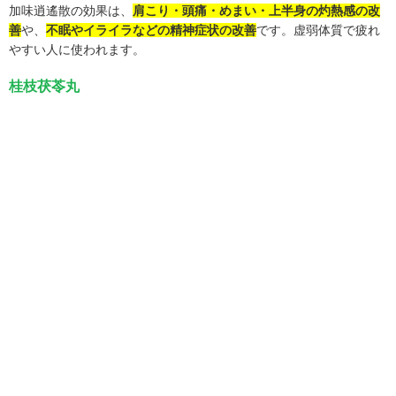
加味逍遙散の効果は、
肩こり・頭痛・めまい・上半身の灼熱感の改
善
や、
不眠やイライラなどの精神症状の改善
です。虚弱体質で疲れ
やすい人に使われます。
桂枝茯苓丸