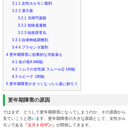
3.1
1.女性ホルモン製剤
3.2
2.漢方薬
3.2.1
当帰芍薬散
3.2.2
加味逍遙散
3.2.3
桂枝茯苓丸
3.3
3.自律神経調整剤
3.4
4.プラセンタ製剤
4
更年期障害に効果的な市販薬も
4.1
命の母A 840錠
4.2
ツムラの女性薬 ラムールQ 140錠
4.3
ルビーナ 180錠
5
更年期障害がきつくなったら薬に頼ろう
更年期障害の原因
ではまず、どうして更年期障害になってしまうのか、その原因から
見ていこうと思います。更年期障害の大きな原因として、女性ホル
モンである
「エストロゲン」
が関係してきます。