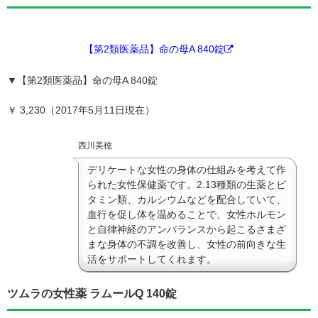
【第2類医薬品】命の母A 840錠
▼
【
第2類医薬品】命の母A 840錠
￥ 3,230（2017年5月11日現在）
西川美穂
デリケートな女性の身体の仕組みを考えて作
られた女性保健薬です。2.13種類の生薬とビ
タミン類、カルシウムなどを配合していて、
血行を促し体を温めることで、女性ホルモン
と自律神経のアンバランスから起こるさまざ
まな身体の不調を改善し、女性の前向きな生
活をサポートしてくれます。
ツムラの女性薬 ラムールQ 140錠