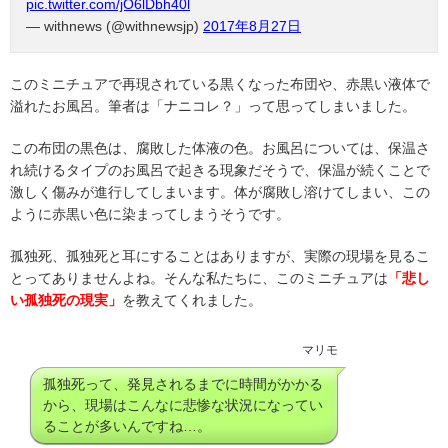
pic.twitter.com/jO6lDbh40l
— withnews (@withnewsjp)
2017年8月27日
このミニチュアで再現されている黒くなった布団や、赤黒い液体で
溢れたお風呂。筆者は「ナニコレ？」って思ってしまいました。
この布団の黒色は、腐敗した体液の色。お風呂については、保温さ
れ続けるタイプのお風呂で起きる現象だそうで、保温が続くことで
激しく傷みが進行してしまいます。体が腐敗し溶けてしまい、この
ように赤黒い色に染まってしまうそうです。
孤独死、孤独死と耳にすることはありますが、実際の現場を見るこ
とってありませんよね。そんな私たちに、このミニチュアは
「悲し
い孤独死の現実」
を教えてくれました。
マリモ
孤独死って、発見されるまでに時間がかかる
から、現場はこんなに悲惨な状況になってい
ることが多いんですね…。