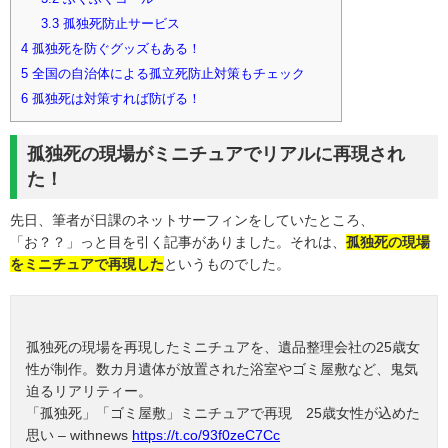
3.3
孤独死防止サービス
4
孤独死を防ぐグッズもある！
5
全国の自治体による孤立死防止対策もチェック
6
孤独死は対策すれば防げる！
孤独死の現場がミニチュアでリアルに再現され
た！
先日、筆者が日課のネットサーフィンをしていたところ、
「お？？」っと目を引く記事がありました。それは、
孤独死の現場
をミニチュアで再現した
というものでした。
孤独死の現場を再現したミニチュアを、遺品整理会社の25歳女
性が制作。数カ月遺体が放置された浴室やゴミ屋敷など、鬼気
迫るリアリティー。
「孤独死」「ゴミ屋敷」ミニチュアで再現 25歳女性が込めた
思い – withnews
https://t.co/93f0zeC7Cc