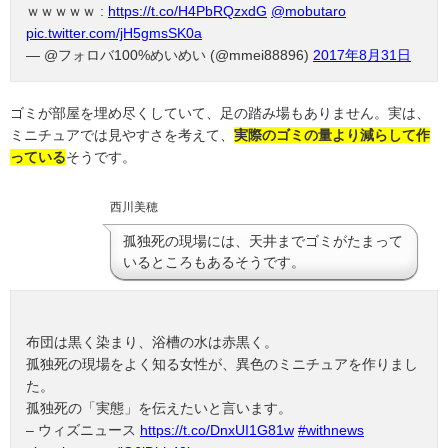
ｗｗｗｗｗ :
https://t.co/H4PbRQzxdG
@mobutaro
pic.twitter.com/jH5gmsSK0a
— @フォロバ100%めいめい (@mmei88896)
2017年8月31日
ゴミが部屋を埋め尽くしていて、足の踏み場もありません。実は、
ミニチュアでは見やすさを考えて、
実際のゴミの量より減らして作
っている
そうです。
西川美穂
孤独死の現場には、天井までゴミがたまって
いるところもあるそうです。
布団は黒く染まり、浴槽の水は赤黒く。
孤独死の現場をよく知る女性が、異色のミニチュアを作りまし
た。
孤独死の「実態」を伝えたいと言います。
– ウィズニュース
https://t.co/DnxUI1G81w
#withnews