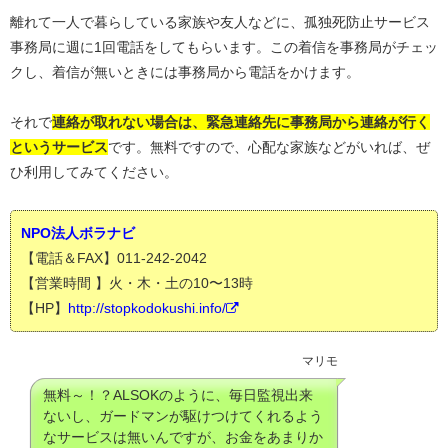
離れて一人で暮らしている家族や友人などに、孤独死防止サービス
事務局に週に1回電話をしてもらいます。この着信を事務局がチェッ
クし、着信が無いときには事務局から電話をかけます。
それで
連絡が取れない場合は、緊急連絡先に事務局から連絡が行く
というサービス
です。無料ですので、心配な家族などがいれば、ぜ
ひ利用してみてください。
NPO法人ボラナビ
【電話＆FAX】011-242-2042
【営業時間 】火・木・土の10〜13時
【HP】
http://stopkodokushi.info/
マリモ
無料～！？ALSOKのように、毎日監視出来
ないし、ガードマンが駆けつけてくれるよう
なサービスは無いんですが、お金をあまりか