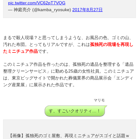
pic.twitter.com/VC62pT7VQG
— 神庭亮介 (@kamba_ryosuke)
2017年8月27日
まるで殺人現場？と思ってしまうような、お風呂の色、ゴミの山、
汚れた布団。とってもリアルですが、これは
孤独死の現場を再現し
たミニチュア作品
です。
このミニチュア作品を作ったのは、孤独死の遺品を整理する「遺品
整理クリーンサービス」に勤める25歳の女性社員。このミニチュア
は、東京ビッグサイトで開かれた葬儀業界の商品展示会「エンディ
ング産業展」に展示された作品です。
マリモ
す、すごいクオリティ…！
【画像】孤独死のゴミ屋敷、再現ミニチュアがスゴイと話題ｗ