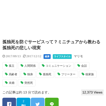
孤独死を防ぐサービスって？ミニチュアから教わる
孤独死の悲しい現実
マリモ
2017/09/13
2017/12/12
健康
ライフスタイル
孤立
人間関係
コミュニケーション
会話
高齢者
独身
孤独死
フリーター
核家族
未婚
突然死
この記事は約 13 分で読めます。
12,373 Views
2