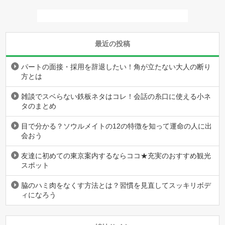
最近の投稿
パートの面接・採用を辞退したい！角が立たない大人の断り
方とは
雑談でスベらない鉄板ネタはコレ！会話の糸口に使える小ネ
タのまとめ
目で分かる？ソウルメイトの12の特徴を知って運命の人に出
会おう
友達に初めての東京案内するならココ★充実のおすすめ観光
スポット
脇のハミ肉をなくす方法とは？習慣を見直してスッキリボデ
ィになろう