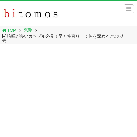
TOP
恋愛
喧嘩が多いカップル必見！早く仲直りして仲を深める7つの方
法