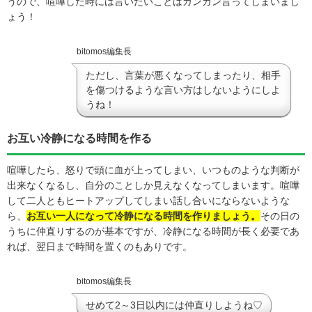
うので、喧嘩した時には言いたいことはガンガン言ってしまいまし
ょう！
bitomos編集長
ただし、言葉が悪くなってしまったり、相手
を傷つけるような言い方はしないようにしよ
うね！
お互い冷静になる時間を作る
喧嘩したら、怒りで頭に血が上ってしまい、いつものような判断が
出来なくなるし、自分のことしか見えなくなってしまいます。喧嘩
して二人ともヒートアップしてしまい話し合いにならないような
ら、
お互い一人になって冷静になる時間を作りましょう。
その日の
うちに仲直りするのが基本ですが、冷静になる時間が長く必要であ
れば、翌日まで時間を置くのもありです。
bitomos編集長
せめて2～3日以内には仲直りしようね♡