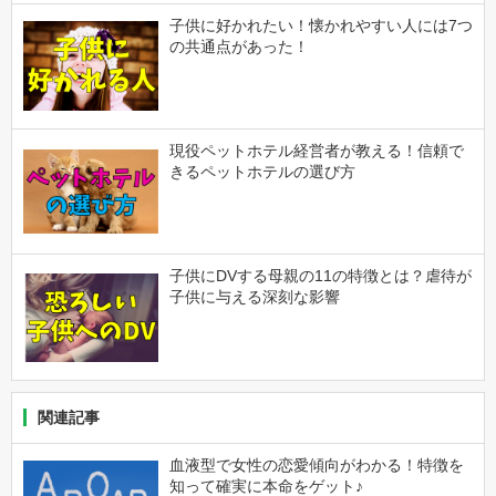
子供に好かれたい！懐かれやすい人には7つ
の共通点があった！
現役ペットホテル経営者が教える！信頼で
きるペットホテルの選び方
子供にDVする母親の11の特徴とは？虐待が
子供に与える深刻な影響
関連記事
血液型で女性の恋愛傾向がわかる！特徴を
知って確実に本命をゲット♪