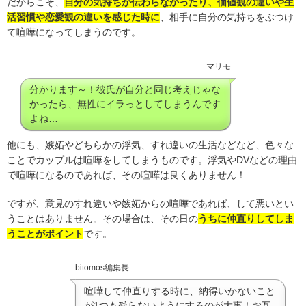
だからこそ、
自分の気持ちが伝わらなかったり、価値観の違いや生
活習慣や恋愛観の違いを感じた時に
、相手に自分の気持ちをぶつけ
て喧嘩になってしまうのです。
マリモ
分かります～！彼氏が自分と同じ考えじゃな
かったら、無性にイラっとしてしまうんです
よね…
他にも、嫉妬やどちらかの浮気、すれ違いの生活などなど、色々な
ことでカップルは喧嘩をしてしまうものです。浮気やDVなどの理由
で喧嘩になるのであれば、その喧嘩は良くありません！
ですが、意見のすれ違いや嫉妬からの喧嘩であれば、して悪いとい
うことはありません。その場合は、その日の
うちに仲直りしてしま
うことがポイント
です。
bitomos編集長
喧嘩して仲直りする時に、納得いかないこと
が1つも残らないようにするのが大事！お互