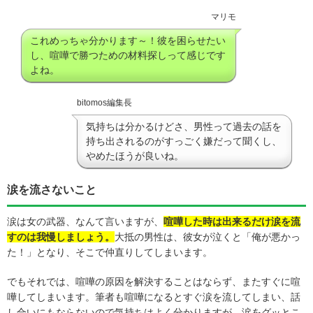
マリモ
これめっちゃ分かります～！彼を困らせたい
し、喧嘩で勝つための材料探しって感じです
よね。
bitomos編集長
気持ちは分かるけどさ、男性って過去の話を
持ち出されるのがすっごく嫌だって聞くし、
やめたほうが良いね。
涙を流さないこと
涙は女の武器、なんて言いますが、
喧嘩した時は出来るだけ涙を流
すのは我慢しましょう。
大抵の男性は、彼女が泣くと「俺が悪かっ
た！」となり、そこで仲直りしてしまいます。
でもそれでは、喧嘩の原因を解決することはならず、またすぐに喧
嘩してしまいます。筆者も喧嘩になるとすぐ涙を流してしまい、話
し合いにもならないので気持ちはよく分かりますが、涙をグッとこ