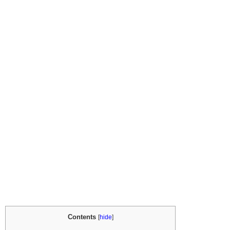
Contents
[
hide
]