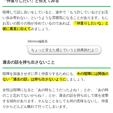
「仲直りしたい」と伝えてみる
喧嘩して話し合いをしていると、途中で「もう許しているけどお互
い歩み寄れない」というような雰囲気になることがあります。もし
お互いの怒りの熱が冷めているのであれば、
「仲直りしたいな」と
彼に素直に伝えて
みましょう。
bitomos編集長
ちょっと甘えた感じでいうと効果的だよ♡
過去の話を持ち出さないこと
喧嘩を加速させずに早く仲直りするためにも、
今の喧嘩には関係の
ない「過去の話」は持ち出さないように
しましょう。
女性は喧嘩になると「あの時もこうだったよね！」とか、「あの時
のこと忘れてないからね！」とか、過去の話を持ち出して彼を攻撃
する傾向があります。そんなことをしても何の意味もないし、仲直
りからどんどん離れて行ってしまいます。