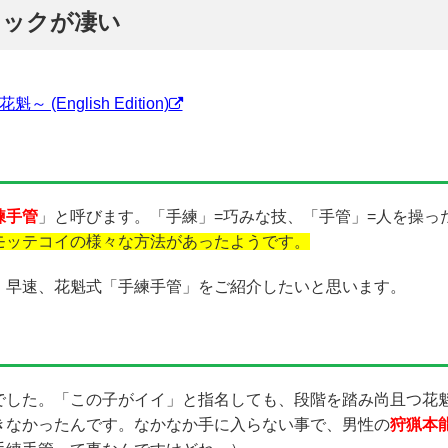
ニックが凄い
花魁～ (English Edition)
練手管
」と呼びます。「手練」=巧みな技、「手管」=人を操っ
モッテコイの様々な方法があったようです。
！早速、花魁式「手練手管」をご紹介したいと思います。
でした。「この子がイイ」と指名しても、段階を踏み尚且つ花
きなかったんです。なかなか手に入らない事で、男性の
狩猟本