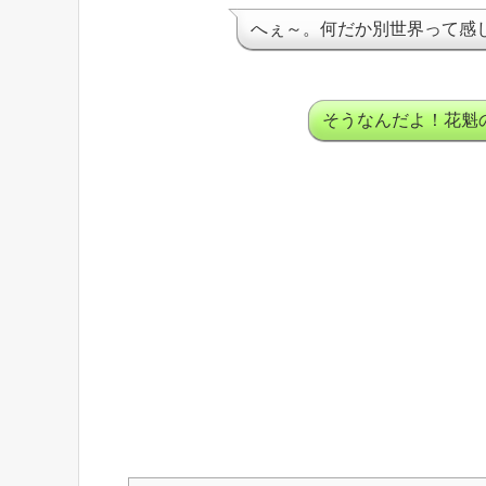
へぇ～。何だか別世界って感
そうなんだよ！花魁