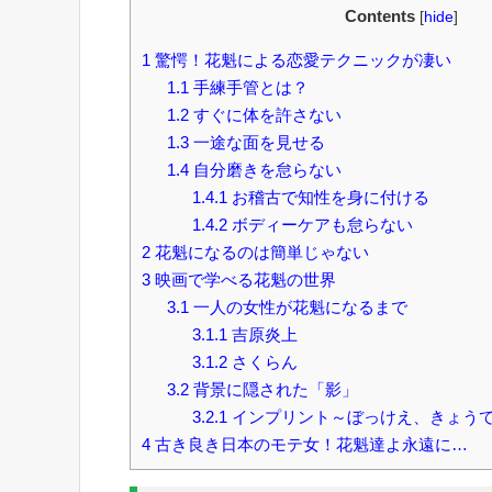
Contents
[
hide
]
1
驚愕！花魁による恋愛テクニックが凄い
1.1
手練手管とは？
1.2
すぐに体を許さない
1.3
一途な面を見せる
1.4
自分磨きを怠らない
1.4.1
お稽古で知性を身に付ける
1.4.2
ボディーケアも怠らない
2
花魁になるのは簡単じゃない
3
映画で学べる花魁の世界
3.1
一人の女性が花魁になるまで
3.1.1
吉原炎上
3.1.2
さくらん
3.2
背景に隠された「影」
3.2.1
インプリント～ぼっけえ、きょう
4
古き良き日本のモテ女！花魁達よ永遠に…