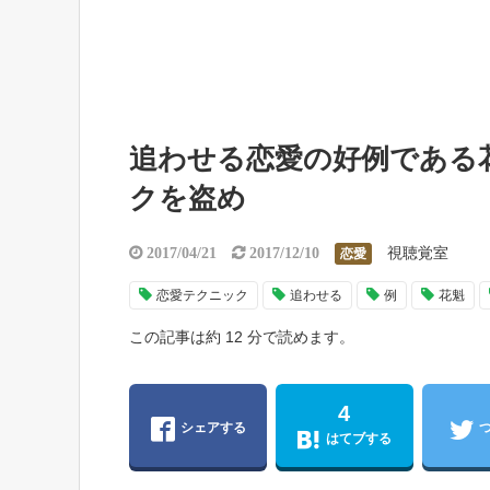
追わせる恋愛の好例である
クを盗め
視聴覚室
2017/04/21
2017/12/10
恋愛
恋愛テクニック
追わせる
例
花魁
この記事は約 12 分で読めます。
4
シェアする
はてブする