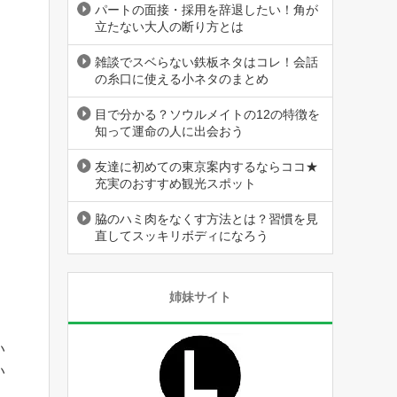
パートの面接・採用を辞退したい！角が
立たない大人の断り方とは
雑談でスベらない鉄板ネタはコレ！会話
の糸口に使える小ネタのまとめ
目で分かる？ソウルメイトの12の特徴を
知って運命の人に出会おう
友達に初めての東京案内するならココ★
充実のおすすめ観光スポット
脇のハミ肉をなくす方法とは？習慣を見
直してスッキリボディになろう
姉妹サイト
い
い