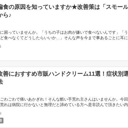
偏食の原因を知っていますか★改善策は「スモー
から♪
に困っていませんか。「うちの子はお肉が嫌いで食べないんです」「う
ど食べなくてどうしたらいいか…」そんな声を今まで事あるごとに耳に
017年3月29日日本テレビ、夕方のニュース番組 […]
1
改善におすすめ市販ハンドクリーム11選！症状別
法
ごわごわで痛いあかぎれ！そんな酷い手荒れ主さんはいませんか。今回
荒れは病院に行かないと無理だと諦めている方へ是非読んで頂きたい内
薬局に行くとたくさんの種類のハンドクリームがあります […]
6
容