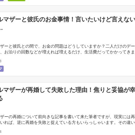
ルマザーと彼氏のお金事情！言いたいけど言えな
…
ザーと彼氏との間で、お金の問題はどうしていますか？二人だけのデー
、お泊りの回数などが増えれば増えるだけ、生活費だってかかってきま
のやりとりが上手く行っていない人も多いのではないで […]
8
マ
ルマザーが再婚して失敗した理由！焦りと妥協が
る
ザーの再婚について前向きな記事を書いて来た筆者ですが、現実には再
いれば、逆に再婚を失敗と捉えている方もいらっしゃいます。その違い
点を向けてみると、シングルマザーならではの事情が大 […]
4