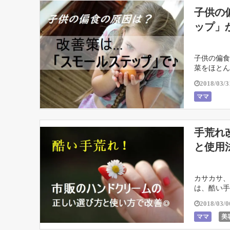
子供の
ップ」
子供の偏食
菜をほとん
ました。 2
2018/03/3
ママ
手荒れ
と使用
カサカサ、
は、酷い手
す！また、
2018/03/0
ママ
美