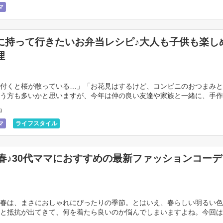
マ
に持って行きたいお弁当レシピ♪大人も子供も楽し
理
付くと桜が散っている…」「お花見はするけど、コンビニのおつまみと
う方も多いかと思いますが、今年は仲の良い友達や家族と一緒に、手作
持って桜を楽しんでみませんか♪今回は、お酒を飲む大 […]
9
マ
ライフスタイル
8年春♪30代ママにおすすめの最新ファッションコー
春は、まさにおしゃれにぴったりの季節。とはいえ、春らしい明るい色
と抵抗が出てきて、何を着たら良いのか悩んでしまいますよね。今回は
すめのおしゃれなコーデを紹介します。動きやすさ […]