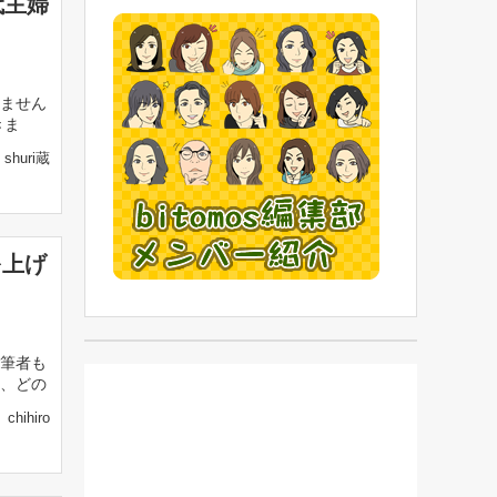
代主婦
ません
きま
shuri蔵
を上げ
筆者も
、どの
chihiro