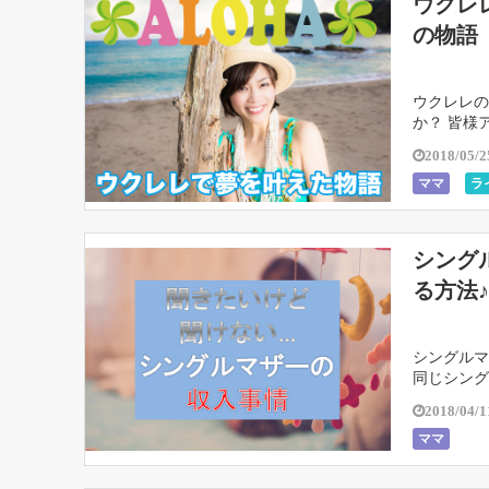
ウクレ
の物語
ウクレレの
か？ 皆様
す。bito
2018/05/2
ママ
ラ
シング
る方法♪
シングルマ
同じシング
ような収支
2018/04/1
ママ