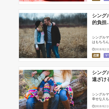
シング
的負担
シングルマ
はもちろん
の辺のお金
2018/02/2
恋愛
マ
シング
遠ざけ
シングルマ
幸せな人も
のか…と視
2018/02/2