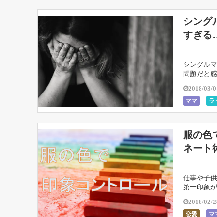
シング
すぎる
シングルマ
問題だと感
の貧困は自
2018/03/0
ママ
ラ
服の色
ネート
仕事や子供
第一印象が
一説による
2018/02/2
恋愛
マ