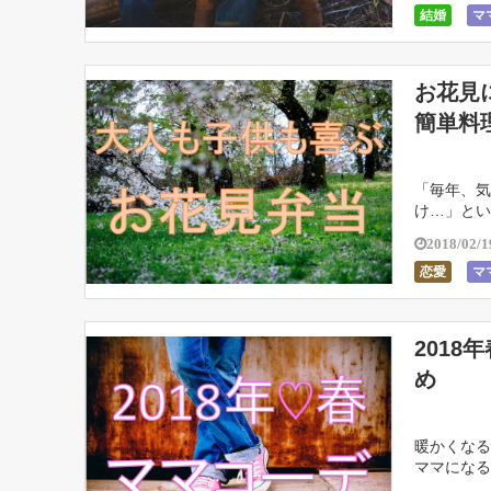
結婚
マ
お花見
簡単料
「毎年、気
け…」とい
花見弁当を
2018/02/1
恋愛
マ
201
め
暖かくなる
ママになる
ママにおす