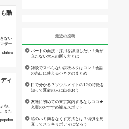
にも酷
最近の投稿
きない
マザー
パートの面接・採用を辞退したい！角が
chihiro
立たない大人の断り方とは
雑談でスベらない鉄板ネタはコレ！会話
の糸口に使える小ネタのまとめ
ーディ
目で分かる？ソウルメイトの12の特徴を
知って運命の人に出会おう
友達に初めての東京案内するならココ★
よね。
充実のおすすめ観光スポット
。また
脇のハミ肉をなくす方法とは？習慣を見
popolon
直してスッキリボディになろう