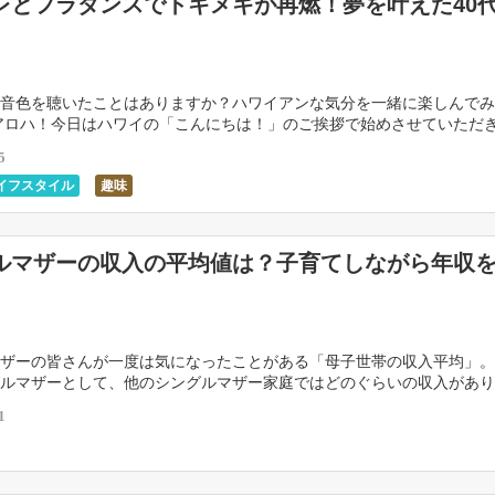
レとフラダンスでトキメキが再燃！夢を叶えた40
音色を聴いたことはありますか？ハワイアンな気分を一緒に楽しんでみ
アロハ！今日はハワイの「こんにちは！」のご挨拶で始めさせていただ
mosライターshuri蔵です。 今回はハワイアン […]
5
イフスタイル
趣味
ルマザーの収入の平均値は？子育てしながら年収
ザーの皆さんが一度は気になったことがある「母子世帯の収入平均」。
ルマザーとして、他のシングルマザー家庭ではどのぐらいの収入があり
なのかとっても気になります！ 収入の平均値が分かれ […]
1