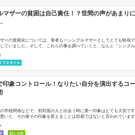
ルマザーの貧困は自己責任！？世間の声があまり
…
ザーの貧困化については、筆者も一シングルマザーとしてとても軽視で
じていました。そして、これらの事を調べていくと…なんと「シングル
己責任」という意見があるとのこと。 とても悲しい現 […]
1
イフスタイル
で印象コントロール！なりたい自分を演出するコ
術
の学校関係などで、初対面の人と出会う時に第一印象はとても大切です
悪いと、その後その印象を変えることは容易ではないと言われています
と、第一印象を決める要因の50％以上が見た目だそう […]
8
マ
おしゃれ