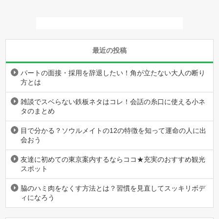
最近の投稿
パートの面接・採用を辞退したい！角が立たない大人の断り
方とは
雑談でスベらない鉄板ネタはコレ！会話の糸口に使える小ネ
タのまとめ
目で分かる？ソウルメイトの12の特徴を知って運命の人に出
会おう
友達に初めての東京案内するならココ★充実のおすすめ観光
スポット
脇のハミ肉をなくす方法とは？習慣を見直してスッキリボデ
ィになろう