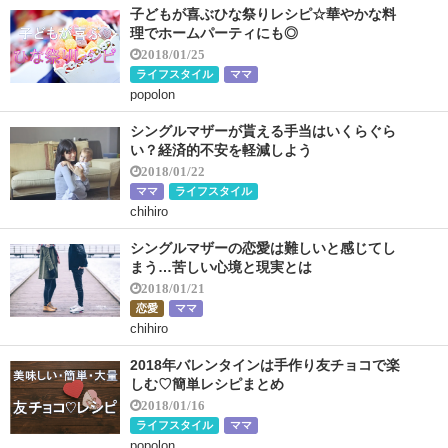
子どもが喜ぶひな祭りレシピ☆華やかな料
理でホームパーティにも◎
2018/01/25
ライフスタイル
ママ
popolon
シングルマザーが貰える手当はいくらぐら
い？経済的不安を軽減しよう
2018/01/22
ママ
ライフスタイル
chihiro
シングルマザーの恋愛は難しいと感じてし
まう…苦しい心境と現実とは
2018/01/21
恋愛
ママ
chihiro
2018年バレンタインは手作り友チョコで楽
しむ♡簡単レシピまとめ
2018/01/16
ライフスタイル
ママ
popolon