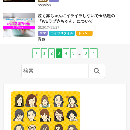
popolon
泣く赤ちゃんにイライラしないで★話題の
『WEラブ赤ちゃん』について
2017/11/27
ママ
ライフスタイル
トレンド
青色
1
2
3
4
5
…
9