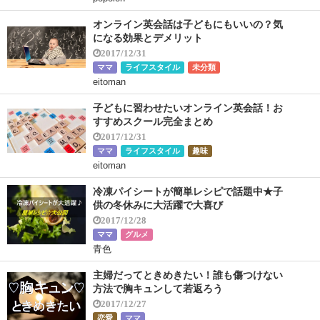
オンライン英会話は子どもにもいいの？気
になる効果とデメリット
2017/12/31
ママ
ライフスタイル
未分類
eitoman
子どもに習わせたいオンライン英会話！お
すすめスクール完全まとめ
2017/12/31
ママ
ライフスタイル
趣味
eitoman
冷凍パイシートが簡単レシピで話題中★子
供の冬休みに大活躍で大喜び
2017/12/28
ママ
グルメ
青色
主婦だってときめきたい！誰も傷つけない
方法で胸キュンして若返ろう
2017/12/27
恋愛
ママ