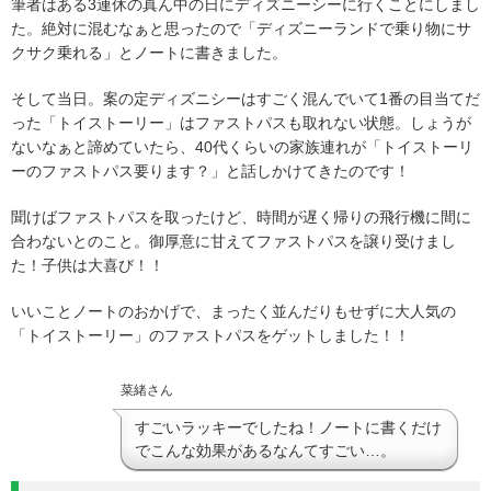
筆者はある3連休の真ん中の日にディズニーシーに行くことにしまし
た。絶対に混むなぁと思ったので「ディズニーランドで乗り物にサ
クサク乗れる」とノートに書きました。
そして当日。案の定ディズニシーはすごく混んでいて1番の目当てだ
った「トイストーリー」はファストパスも取れない状態。しょうが
ないなぁと諦めていたら、40代くらいの家族連れが「トイストーリ
ーのファストパス要ります？」と話しかけてきたのです！
聞けばファストパスを取ったけど、時間が遅く帰りの飛行機に間に
合わないとのこと。御厚意に甘えてファストパスを譲り受けまし
た！子供は大喜び！！
いいことノートのおかげで、まったく並んだりもせずに大人気の
「トイストーリー」のファストパスをゲットしました！！
菜緒さん
すごいラッキーでしたね！ノートに書くだけ
でこんな効果があるなんてすごい…。