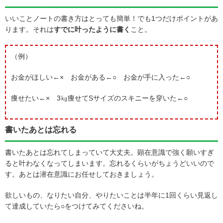
いいことノートの書き方はとっても簡単！でも1つだけポイントがあ
ります。それは
すでに叶ったように書く
こと。
（例）
お金がほしい←× お金がある←○ お金が手に入った←○
痩せたい←× 3㎏痩せてSサイズのスキニーを穿いた←○
書いたあとは忘れる
書いたあとは忘れてしまっていて大丈夫。顕在意識で強く願いすぎ
ると叶わなくなってしまいます。忘れるくらいがちょうどいいので
す。あとは潜在意識にお任せしておきましょう。
欲しいもの、なりたい自分、やりたいことは半年に1回くらい見返し
て達成していたら○をつけてみてくださいね。