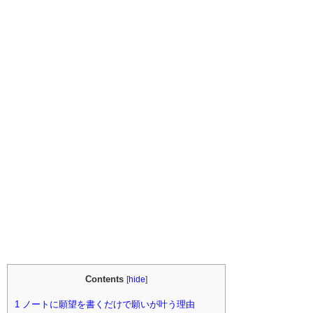
Contents
[
hide
]
1
ノートに願望を書くだけで願いが叶う理由