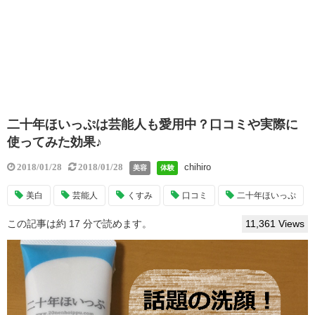
二十年ほいっぷは芸能人も愛用中？口コミや実際に
使ってみた効果♪
chihiro
2018/01/28
2018/01/28
美容
体験
美白
芸能人
くすみ
口コミ
二十年ほいっぷ
この記事は約 17 分で読めます。
11,361 Views