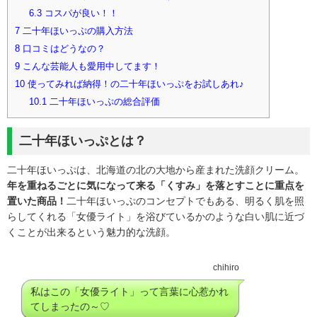
6.3
コスパが良い！！
7
二十年ほいっぷの購入方法
8
口コミはどうなの？
9
こんな芸能人も愛用中してます！
10
使ってみれば納得！の二十年ほいっぷをお試しあれ♪
10.1
二十年ほいっぷの総合評価
二十年ほいっぷとは？
二十年ほいっぷは、北海道の北の大地から産まれた洗顔クリーム。
年を重ねるごとに気になって来る「くすみ」を落とすことに重点を
置いた商品！
二十年ほいっぷのコンセプトでもある、明るく肌を照
らしてくれる「女優ライト」を浴びているかのような白い肌に近づ
くことが出来るという魅力的な洗顔。
chihiro
私はこの「女優ライト」って言葉に心惹かれ
てしまったの～♡