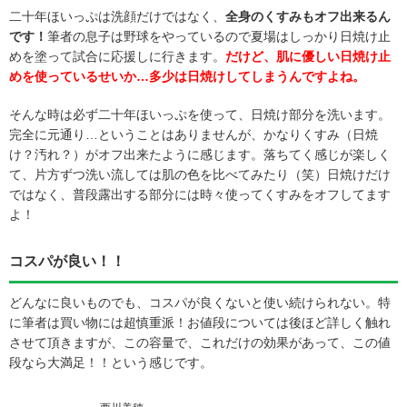
二十年ほいっぷは洗顔だけではなく、
全身のくすみもオフ出来るん
です！
筆者の息子は野球をやっているので夏場はしっかり日焼け止
めを塗って試合に応援しに行きます。
だけど、肌に優しい日焼け止
めを使っているせいか…多少は日焼けしてしまうんですよね。
そんな時は必ず二十年ほいっぷを使って、日焼け部分を洗います。
完全に元通り…ということはありませんが、かなりくすみ（日焼
け？汚れ？）がオフ出来たように感じます。落ちてく感じが楽しく
て、片方ずつ洗い流しては肌の色を比べてみたり（笑）日焼けだけ
ではなく、普段露出する部分には時々使ってくすみをオフしてます
よ！
コスパが良い！！
どんなに良いものでも、コスパが良くないと使い続けられない。特
に筆者は買い物には超慎重派！お値段については後ほど詳しく触れ
させて頂きますが、この容量で、これだけの効果があって、この値
段なら大満足！！という感じです。