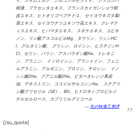
イ、スキムミルク、グルコシルセラミド、 シラカンバ
樹液、プラセンタエキス、フランスカイガンショウ樹
皮エキス、ヒトオリゴペプチド-1、 セイヨウキズタ葉/
茎エキス、セイヨウナツユキソウ花エキス、クレマテ
ィスエキス、ヒバマタエキス、 スギナエキス、ユビキ
ノン、リン酸アスコルビルMg、タウリン、リシンHC
l、グルタミン酸、 グリシン、ロイシン、ヒスチジンH
Cl、セリン、バリン、アスパラギン酸Na、トレオニ
ン、アラニン、 イソロイシン、アラントイン、フェニ
ルアラニン、アルギニン、プロリン、チロシン、 イノ
シン酸2Na、グアニル酸2Na、ビターオレンジ果皮
油、デキストリン、ココイルサルコシンNa、 ステアリ
ン酸グリセリル（SE）、BG、ヒドロキシプロピルメ
チルセルロース、カプリリルグリコール
北の快適工房
[/su_quote]