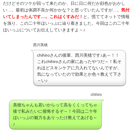
だけどそのツケが回って来たのか、日に日に何だか顔色がおかし
い…。最初は体調不良か何かかな？と思っていたんですが…。
気付
いてしまったんです…。これはくすみだ！
と。慌ててネットで情報
を漁り、この二十年ほいっぷに辿り着きました。今回はこの二十年
ほいっぷについてお伝えしていきますよ～♪
西川美穂
chihiroさんの後輩、西川美穂です♪あ～！！
これchihiroさんの家にあったやつだ～！私そ
れほどスキンケアに力入れてないんですが、
気になっていたので効果とか色々教えて下さ
～い♪
chihiro
美穂ちゃんも若いからって高をくくってちゃ
後で私みたいに後悔するぞ～！今回は二十年
ほいっぷの魅力をありったけ教えてあげる～
♪