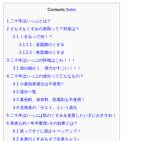
Contents
[
hide
]
1
二十年ほいっぷとは？
2
そもそもくすみの原因って？対策は？
2.1
くすみって何！？
2.1.1
1：皮脂膜のくすみ
2.1.2
2：角質層のくすみ
3
二十年ほいっぷの特徴はこれ！！！
3.1
泡が細かく、弾力がすごい！！！
4
二十年ほいっぷの成分ってどんなもの？
4.1
小麦由来成分は不使用！
4.2
成分一覧
4.3
着色料、保存料、防腐剤も不使用！
4.4
北海道の「ホエイ」という成分
5
二十年ほいっぷは肌のくすみを改善したい方におすすめ！
6
筆者も約一年半愛用♪その効果とは？
6.1
使ってすぐに肌がトーンアップ！
6.2
全身のくすみもオフ出来ちゃう♪