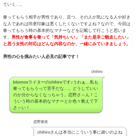
ていく…。
奢ってもらう相手が男性であり、且つ、その人が気になる人や好き
な人であれば尚更印象は悪くしたくないですよね？なので、今回は
奢ってもらう時の基本的なマナーなどを記載して行こうと思いま
す。
男性が食事を奢って「気持ちいい」「また是非ご馳走したい」
と思う女性の対応はどんな内容なのか、一緒にみていきましょう。
男性の心を掴みたい人必見の記事です！
chihiro
bitomosライターのchihiroです♪うわぁ…私も
奢ってもらうって苦手だな…。どうしていい
のか分からなくなっちゃう。恋野さ～ん！こ
ういう時の基本的なマナーとか色々教えて下
さ～い！
恋野亜依
chihiroさんは本当にこういう事に疎いのよね