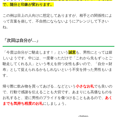
で、随分と印象が変わります。
この例は目上の人向けに想定してありますが、相手との関係性によ
って言葉を崩して、不自然にならないようにアレンジして下さい
ね。
「次回は自分が…」
「今度は自分がご馳走します！」という
誠意
も、男性にとっては嬉
しいようです。中には、一度奢っただけで「これから先もずっとご
馳走してくれる人」という考えを持つ女性も多いので、「自分＝財
布」として捉えられるかもしれないという不安を持った男性もいま
す。
帰り際に飲み物を買ってあげる…などという
小さなお礼
でも良いの
で、行動で感謝を伝えることも大切です。あまりにも高価なものを
お礼すると、逆に男性のプライドを傷つけることもあるので、
あく
までも気持ち程度のお礼
にしましょう。
chihiro