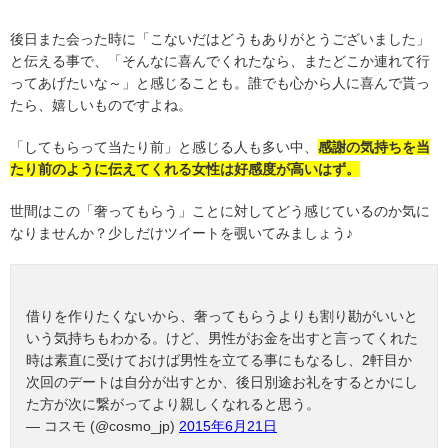
後日また会った時に「こないだはどうもありがとうございました」
と伝える事で、「そんなに喜んでくれたなら、またどこか連れて行
ってあげたいな～」と感じることも。誰でも心から人に喜んで貰っ
たら、嬉しいものですよね。
「してもらって当たり前」と感じる人も多い中、
感謝の気持ちを当
たり前のように伝えてくれる女性
は好感度が高いはず。
世間はこの「奢ってもらう」ことに対してどう感じているのか気に
なりませんか？少しだけツイートを覗いてみましょう♪
借りを作りたくないから、奢ってもらうよりも割り勘がいいと
いう気持ちもわかる。けど、男性がお金を出すと言ってくれた
時は素直に受けておけば男性を立てる事にもなるし、2軒目か
次回のデートは自分が出すとか、後日別途お礼をするとかにし
た方が次に繋がってより親しくなれると思う。
— コスモ (@cosmo_jp)
2015年6月21日