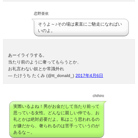
恋野亜依
そうよ～♪その場は素直にご馳走になればい
いのよ。
あーイライラする。
当たり前のように奢ってもらうとか、
お礼言わない奴とか常識外れ
— たけうち たくみ (@tt_donald_)
2017年4月6日
chihiro
実際いるよね！男がお金だして当たり前って
思っている女性。どんなに親しい仲でも、お
礼とかは絶対必要だよ。私はこう思われるの
が嫌だから、奢られるのは苦手っていうのが
あるな～。