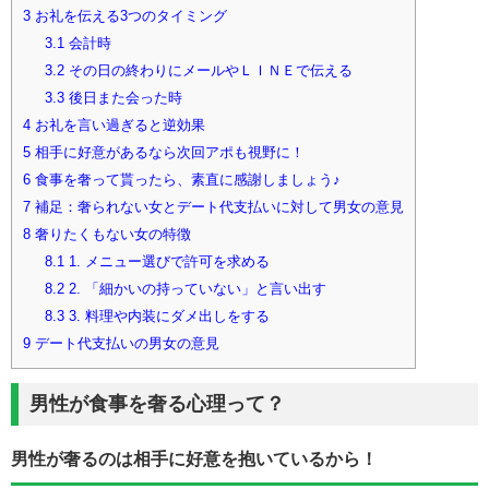
3
お礼を伝える3つのタイミング
3.1
会計時
3.2
その日の終わりにメールやＬＩＮＥで伝える
3.3
後日また会った時
4
お礼を言い過ぎると逆効果
5
相手に好意があるなら次回アポも視野に！
6
食事を奢って貰ったら、素直に感謝しましょう♪
7
補足：奢られない女とデート代支払いに対して男女の意見
8
奢りたくもない女の特徴
8.1
1. メニュー選びで許可を求める
8.2
2. 「細かいの持っていない」と言い出す
8.3
3. 料理や内装にダメ出しをする
9
デート代支払いの男女の意見
男性が食事を奢る心理って？
男性が奢るのは相手に好意を抱いているから！