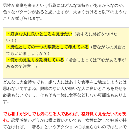
男性が食事を奢るという行為にはどんな気持ちがあるからなのか。
色々なパターンがあると思いますが、大きく分けると以下のような
ことが挙げられます。
・好きな人に良いところを見せたい
（要するに格好をつけた
い！）
・男性としての一つの常識として考えている
（昔ながらの風習と
でもいいましょうか？）
・何かの見返りを期待している
（場合によっては下心がある事が
あるので注意！）
どんなに大金持ちでも、嫌な人にはあまり食事をご馳走しようとは
思わないですよね。興味のない人や嫌いな人に良いところを見せる
必要もないですし、そもそも一緒に食事などしない可能性もありま
す。
でも相手が少しでも気になる人であれば、格好良く見せたいのが男
心。
恋愛感情かどうかは横に置いといても、女性に対して好感が持
てなければ、「奢る」というアクションには至らないのではないで