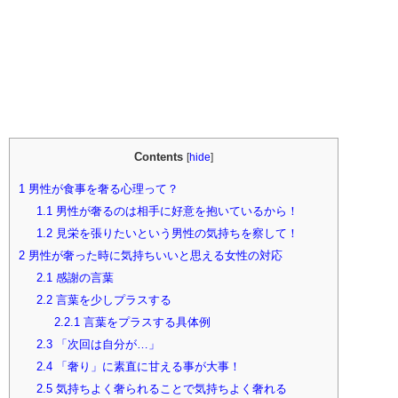
Contents
[
hide
]
1
男性が食事を奢る心理って？
1.1
男性が奢るのは相手に好意を抱いているから！
1.2
見栄を張りたいという男性の気持ちを察して！
2
男性が奢った時に気持ちいいと思える女性の対応
2.1
感謝の言葉
2.2
言葉を少しプラスする
2.2.1
言葉をプラスする具体例
2.3
「次回は自分が…」
2.4
「奢り」に素直に甘える事が大事！
2.5
気持ちよく奢られることで気持ちよく奢れる