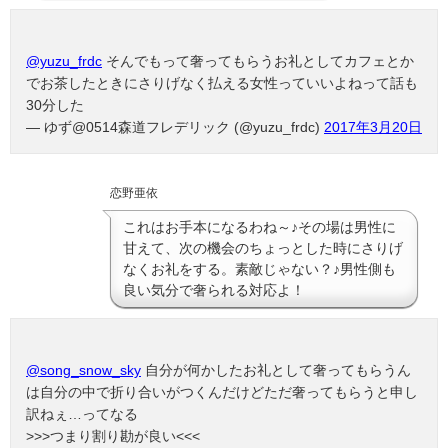
@yuzu_frdc
そんでもって奢ってもらうお礼としてカフェとか
でお茶したときにさりげなく払える女性っていいよねって話も
30分した
— ゆず@0514森道フレデリック (@yuzu_frdc)
2017年3月20日
恋野亜依
これはお手本になるわね～♪その場は男性に
甘えて、次の機会のちょっとした時にさりげ
なくお礼をする。素敵じゃない？♪男性側も
良い気分で奢られる対応よ！
@song_snow_sky
自分が何かしたお礼として奢ってもらうん
は自分の中で折り合いがつくんだけどただ奢ってもらうと申し
訳ねぇ…ってなる
>>>つまり割り勘が良い<<<