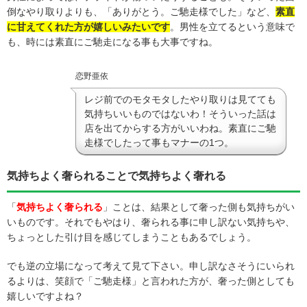
倒なやり取りよりも、「ありがとう。ご馳走様でした」など、
素直
に甘えてくれた方が嬉しいみたいです
。男性を立てるという意味で
も、時には素直にご馳走になる事も大事ですね。
恋野亜依
レジ前でのモタモタしたやり取りは見てても
気持ちいいものではないわ！そういった話は
店を出てからする方がいいわね。素直にご馳
走様でしたって事もマナーの1つ。
気持ちよく奢られることで気持ちよく奢れる
「
気持ちよく奢られる
」ことは、結果として奢った側も気持ちがい
いものです。それでもやはり、奢られる事に申し訳ない気持ちや、
ちょっとした引け目を感じてしまうこともあるでしょう。
でも逆の立場になって考えて見て下さい。申し訳なさそうにいられ
るよりは、笑顔で「ご馳走様」と言われた方が、奢った側としても
嬉しいですよね？