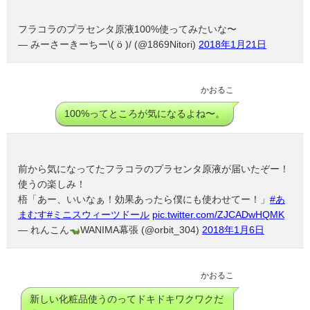
フラコラのプラセンタ原液100%使ってみたいな〜
— みーさーきーちー\( ö )/ (@1869Nitori)
2018年1月21日
かおるこ
100%ってところが気になるよね〜。
前から気になってたフラコラのプラセンタ原液が届いたぞー！
使うの楽しみ！
梧「あー、いいなぁ！効果あったら僕にも使わせてー！」
#あ
まむす
#ミニスウィーツドール
pic.twitter.com/ZJCADwHQMK
— れんこん
WANIMA幕張 (@orbit_304)
2018年1月6日
かおるこ
新しい化粧品使うのってドキドキワクワクだ