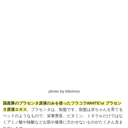
photo by bitomos
国産豚のプラセンタ原液のみを使ったフラコラWHITE’st プラセン
タ原液エキス
。プラセンタは、胎盤です。胎盤は赤ちゃんを育てる
ベッドのようなもので、栄養豊富。ビタミン、ミネラルだけではな
くアミノ酸や核酸などお肌や健康に欠かせないものがたくさん含ま