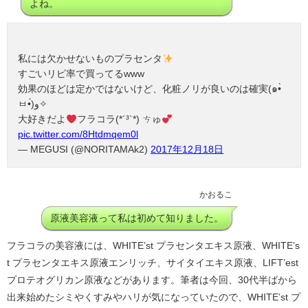
よね。
私には欠かせないものプラセンタ
すごいリピ率で買ってるwww
効果のほどは定かではないけど、化粧ノリが良いのは確実(๑•̀
ㅂ•́)و✧
大好きだよ
フラコラ(*´³`*) ㄘゅ
pic.twitter.com/8Htdmqem0l
— MEGUSI (@NORITAMAk2)
2017年12月18日
かおるこ
原液美容液って私は初めて知りました。
フラコラの美容液には、WHITE’st プラセンタエキス原液、WHITE’s
t プラセンタエキス原液エンリッチ、サイタイエキス原液、LIFT’est
プロテオグリカン原液などがあります。筆者は今回、30代半ばから
出来始めたシミやくすみやハリが気になっていたので、WHITE’st プ