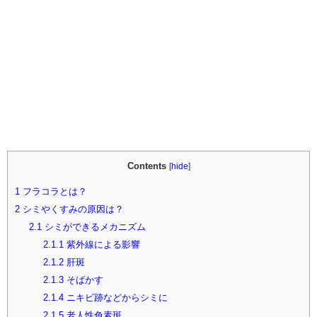
Contents
[
hide
]
1
フラコラとは？
2
シミやくすみの原因は？
2.1
シミができるメカニズム
2.1.1
紫外線による影響
2.1.2
肝斑
2.1.3
そばかす
2.1.4
ニキビ跡などからシミに
2.1.5
老人性色素斑