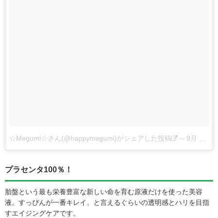
☆Megumi☆さん(@happymegumi)がシェアした投稿
–
9月 26, 2017 at 7:47午後 PDT
プラセンタ100％！
胎盤という最も栄養豊富な新しい命を育む原液だけを使った美容
液。すっぴんが一番キレイ、と言えるぐらいの透明感とハリを目指
すエイジングケアです。