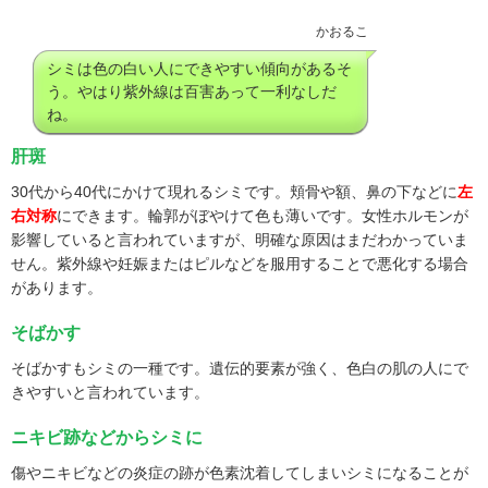
かおるこ
シミは色の白い人にできやすい傾向があるそ
う。やはり紫外線は百害あって一利なしだ
ね。
肝斑
30代から40代にかけて現れるシミです。頬骨や額、鼻の下などに
左
右対称
にできます。輪郭がぼやけて色も薄いです。女性ホルモンが
影響していると言われていますが、明確な原因はまだわかっていま
せん。紫外線や妊娠またはピルなどを服用することで悪化する場合
があります。
そばかす
そばかすもシミの一種です。遺伝的要素が強く、色白の肌の人にで
きやすいと言われています。
ニキビ跡などからシミに
傷やニキビなどの炎症の跡が色素沈着してしまいシミになることが