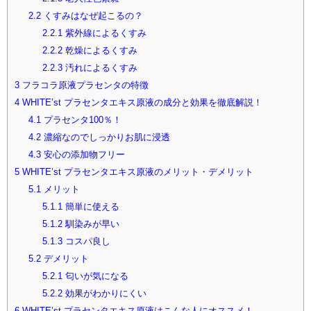
2.2
くすみはなぜ起こるの？
2.2.1
紫外線によるくすみ
2.2.2
乾燥によるくすみ
2.2.3
汚れによるくすみ
3
フラコラ原液プラセンタの特徴
4
WHITE’st プラセンタエキス原液の成分と効果を徹底解説！
4.1
プラセンタ100％！
4.2
濃縮なのでしっかりお肌に浸透
4.3
安心の添加物フリー
5
WHITE’st プラセンタエキス原液のメリット・デメリット
5.1
メリット
5.1.1
簡単に使える
5.1.2
馴染みが早い
5.1.3
コスパ良し
5.2
デメリット
5.2.1
匂いが気になる
5.2.2
効果がわかりにくい
6
WHITE’st プラセンタエキス原液はこんな人にオススメ！