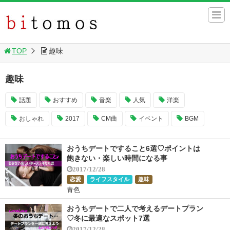
TOP
趣味
趣味
話題
おすすめ
音楽
人気
洋楽
おしゃれ
2017
CM曲
イベント
BGM
おうちデートですること6選♡ポイントは
飽きない・楽しい時間になる事
2017/12/28
恋愛
ライフスタイル
趣味
青色
おうちデートで二人で考えるデートプラン
♡冬に最適なスポット7選
2017/12/28