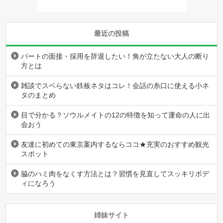
最近の投稿
パートの面接・採用を辞退したい！角が立たない大人の断り
方とは
雑談でスベらない鉄板ネタはコレ！会話の糸口に使える小ネ
タのまとめ
目で分かる？ソウルメイトの12の特徴を知って運命の人に出
会おう
友達に初めての東京案内するならココ★充実のおすすめ観光
スポット
脇のハミ肉をなくす方法とは？習慣を見直してスッキリボデ
ィになろう
姉妹サイト