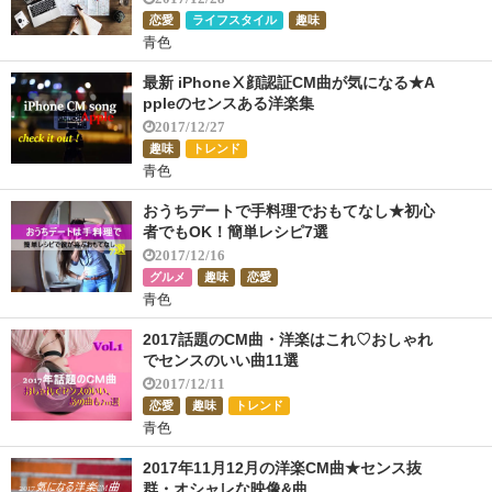
恋愛
ライフスタイル
趣味
青色
最新 iPhoneⅩ顔認証CM曲が気になる★A
ppleのセンスある洋楽集
2017/12/27
趣味
トレンド
青色
おうちデートで手料理でおもてなし★初心
者でもOK！簡単レシピ7選
2017/12/16
グルメ
趣味
恋愛
青色
2017話題のCM曲・洋楽はこれ♡おしゃれ
でセンスのいい曲11選
2017/12/11
恋愛
趣味
トレンド
青色
2017年11月12月の洋楽CM曲★センス抜
群・オシャレな映像&曲