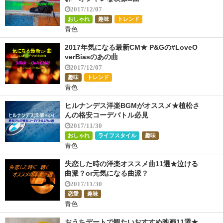
2017/12/07
おしゃれ
趣味
トレンド
青色
2017年気になる最新CM★ P&Gの#LoveO
verBiasのあの曲
2017/12/07
趣味
トレンド
青色
ヒルナンデス洋楽BGMがオススメ★植松さ
んの格安コーデバトル必見
2017/11/30
おしゃれ
ライフスタイル
趣味
青色
失恋した時の洋楽オススメ曲11選★泣ける
曲派？or元気になる曲派？
2017/11/30
恋愛
趣味
青色
おうちデートで観たいおすすめ映画11選★