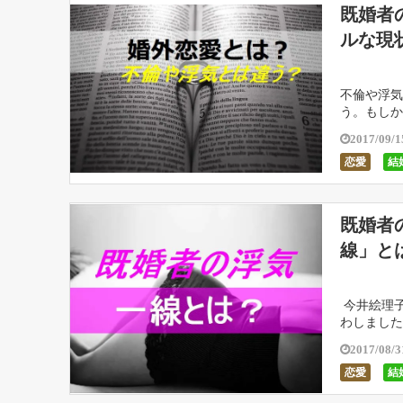
既婚者
ルな現
不倫や浮気
う。もしか
か。婚外恋
2017/09/1
恋愛
結
既婚者
線」と
今井絵理子
わしました
題としても
2017/08/3
恋愛
結