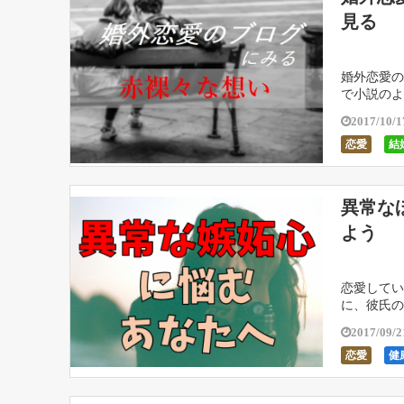
見る
婚外恋愛の
で小説のよ
していく。
2017/10/1
恋愛
結
異常な
よう
恋愛してい
に、彼氏の
愛いで済む
2017/09/2
恋愛
健