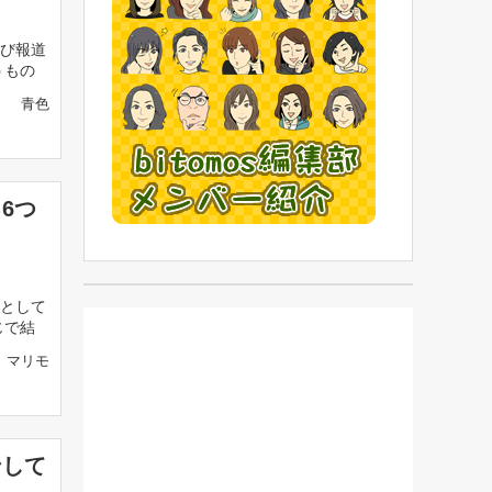
び報道
うもの
青色
6つ
として
じで結
マリモ
ンして