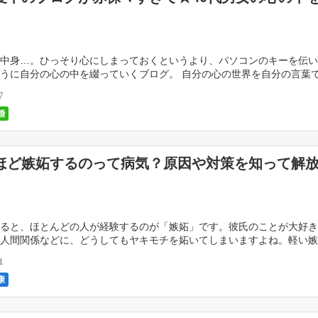
中身…。ひっそり心にしまっておくというより、パソコンのキーを伝い
うに自分の心の中を綴っていくブログ。 自分の心の世界を自分の言葉
そこにどんな物語があって、どんな思いがあるのか知っ […]
7
婚
ほど嫉妬するのって病気？原因や対策を知って解
ると、ほとんどの人が経験するのが「嫉妬」です。彼氏のことが大好き
人間関係などに、どうしてもヤキモチを妬いてしまいますよね。軽い嫉
かもしれませんが、重すぎる嫉妬には注意です。 今回 […]
1
康