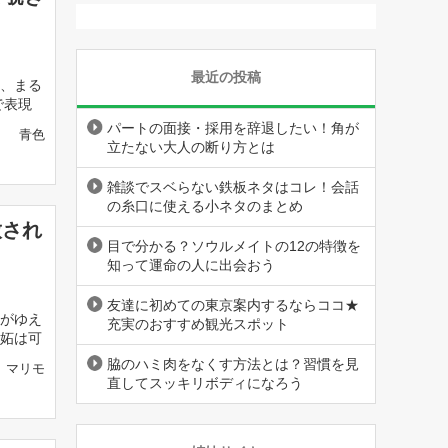
最近の投稿
、まる
で表現
パートの面接・採用を辞退したい！角が
青色
立たない大人の断り方とは
雑談でスベらない鉄板ネタはコレ！会話
の糸口に使える小ネタのまとめ
放され
目で分かる？ソウルメイトの12の特徴を
知って運命の人に出会おう
友達に初めての東京案内するならココ★
がゆえ
充実のおすすめ観光スポット
妬は可
脇のハミ肉をなくす方法とは？習慣を見
マリモ
直してスッキリボディになろう