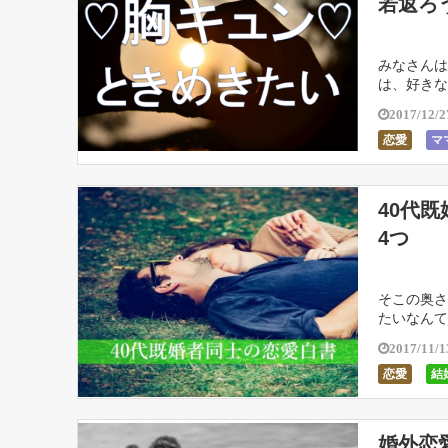
若返ろ
みなさんは
は、好きな
めきを忘れ
2017/12/2
恋愛
マ
40代
4つ
そこの奥さ
たいなんて
ください。
2017/11/1
恋愛
結
婚外恋