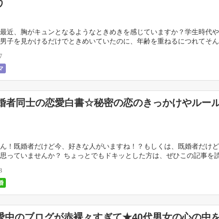
う
最近、胸がキュンとなるようなときめきを感じていますか？学生時代や
男子を見かけるだけでときめいていたのに、年齢を重ねるにつれてそん
てしまった…という方も多いかと思います。 平凡な日 […]
7
マ
既婚者同士の恋愛白書☆秘密の恋のきっかけやルー
ん！既婚者だけど今、好きな人がいますね！？もしくは、既婚者だけど
思っていませんか？ ちょっとでもドキッとした方は、ぜひこの記事を
既婚者だって誰かを好きになることだってあるんです。 […]
3
婚
愛中のブログが赤裸々すぎて★40代男女の心の中