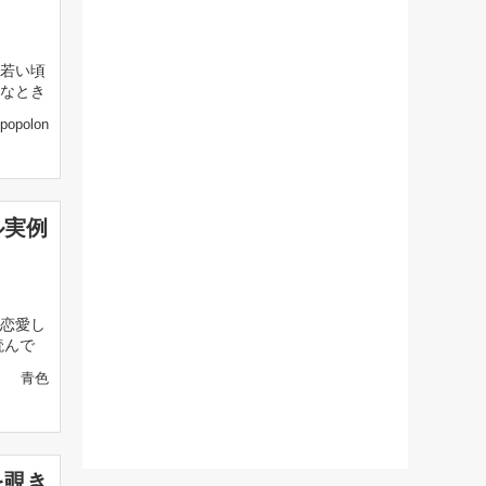
若い頃
なとき
popolon
ル実例
恋愛し
読んで
青色
を覗き