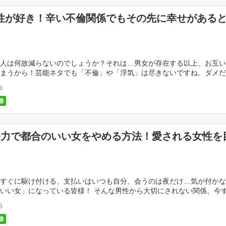
性が好き！辛い不倫関係でもその先に幸せがある
人は何故減らないのでしょうか？それは…男女が存在する以上、お互い
まうから！芸能ネタでも「不倫」や「浮気」は尽きないですね。ダメだ
ど、この気持ちは止められない。止まらないから苦しい […]
0
婚
努力で都合のいい女をやめる方法！愛される女性を
すぐに駆け付ける、支払いはいつも自分、会うのは夜だけ…気が付かな
いい女」になっている皆様！ そんな男性から大切にされない関係、今
ましょう！何度恋をしても都合のいい女になってしまう […]
5
婚