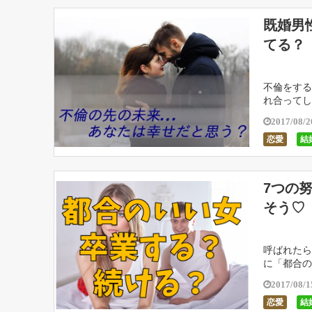
既婚男
てる？
不倫をする
れ合ってし
っているけ
2017/08/2
恋愛
結
7つの
そう♡
呼ばれたら
に「都合の
ててしまい
2017/08/1
恋愛
結