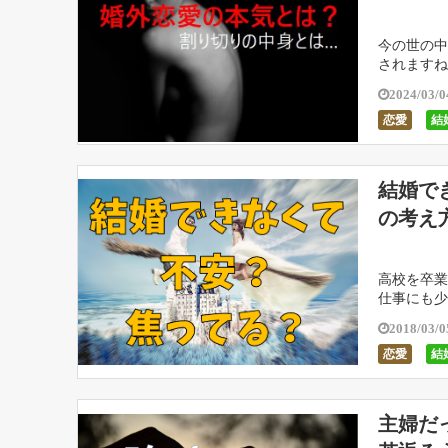
今の世の中
されますね
のように扱
2024/03/0
恋愛
結
結婚で
の考え
高校を卒業
仕事にも少
婚ラッシュ
2018/03/0
恋愛
結
主婦だ