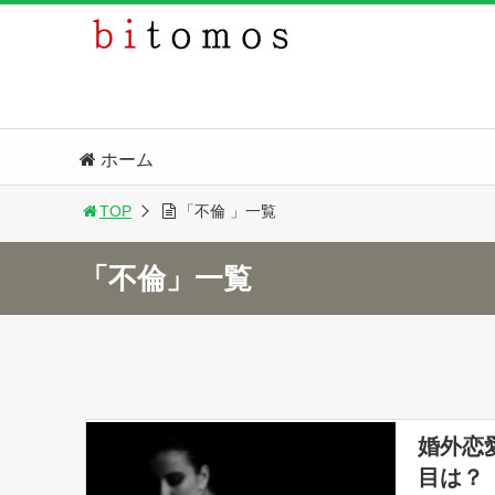
ホーム
TOP
「不倫 」一覧
「不倫」一覧
婚外恋
目は？