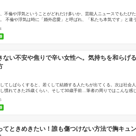
、不倫や浮気ということがどれだけ多いか、芸能人ニュースでもたびた
。 不倫や浮気は時に「婚外恋愛」と呼ばれ、「私たち本気です」と違
われている場合があります。 割り切りではない？遊び […]
4
婚
きない不安や焦りで辛い女性へ。気持ちを和らげる
方
してしばらくすると、若くして結婚する人たちが出てくる。次は社会人
し慣れてきた25歳くらい、そして30歳手前…筆者の周りではこんな感
がやってきました。 SNSや同窓会で幸せそうにし […]
5
婚
ってときめきたい！誰も傷つけない方法で胸キュ