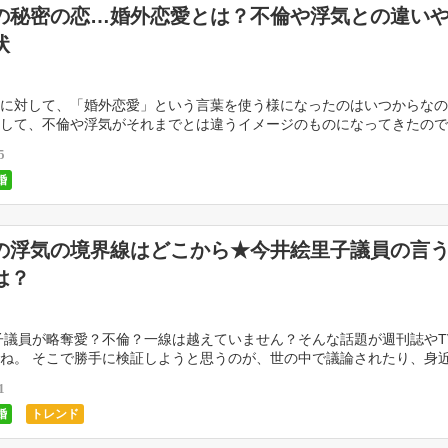
の秘密の恋…婚外恋愛とは？不倫や浮気との違い
状
に対して、「婚外恋愛」という言葉を使う様になったのはいつからなの
して、不倫や浮気がそれまでとは違うイメージのものになってきたので
愛と従来の不倫や浮気を比べると、どこか価値観の違い […]
5
婚
の浮気の境界線はどこから★今井絵里子議員の言
は？
議員が略奪愛？不倫？一線は越えていません？そんな話題が週刊誌やT
ね。 そこで勝手に検証しようと思うのが、世の中で議論されたり、身
耳にしたことがあると思いますが…。「既婚者の浮気 […]
1
婚
トレンド