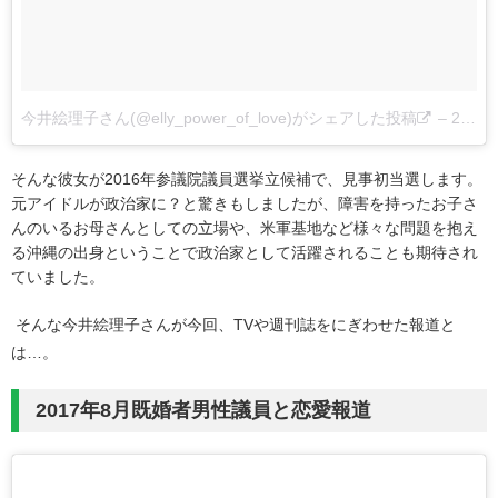
今井絵理子さん(@elly_power_of_love)がシェアした投稿
–
2017 2月 15 5:44午前 PST
そんな彼女が2016年参議院議員選挙立候補で、見事初当選します。
元アイドルが政治家に？と驚きもしましたが、障害を持ったお子さ
んのいるお母さんとしての立場や、米軍基地など様々な問題を抱え
る沖縄の出身ということで政治家として活躍されることも期待され
ていました。
そんな今井絵理子さんが今回、TVや週刊誌をにぎわせた報道と
は…。
2017年8月既婚者男性議員と恋愛報道