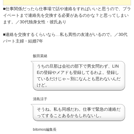
■仕事関係だったら仕事場で話や連絡をすればいいと思うので、プラ
イベートまで連絡先を交換する必要があるのかな？と思ってしまい
ます。／30代独身女性・彼氏あり
■連絡を交換するくらいなら…私も異性の友達がいるので。／30代
パート主婦・結婚7年
飯田菜緒
うちの旦那は会社の部下で男女問わず、LIN
Eの登録やメアドも登録してるわよ。登録し
ているだけじゃ～別になんとも思わないんだ
けど。
清島涼子
そうね。私も同感だわ。仕事で緊急の連絡だ
ってすることあるかもしれないし。
bitomos編集長