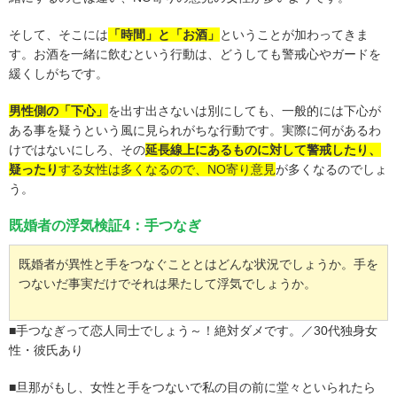
そして、そこには
「時間」と「お酒」
ということが加わってきま
す。お酒を一緒に飲むという行動は、どうしても警戒心やガードを
緩くしがちです。
男性側の「下心」
を出す出さないは別にしても、一般的には下心が
ある事を疑うという風に見られがちな行動です。実際に何があるわ
けではないにしろ、その
延長線上にあるものに対して警戒したり、
疑ったり
する女性は多くなるので、NO寄り意見
が多くなるのでしょ
う。
既婚者の浮気検証4：手つなぎ
既婚者が異性と手をつなぐこととはどんな状況でしょうか。手を
つないだ事実だけでそれは果たして浮気でしょうか。
■手つなぎって恋人同士でしょう～！絶対ダメです。／30代独身女
性・彼氏あり
■旦那がもし、女性と手をつないで私の目の前に堂々といられたら