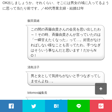
OK出しましょうか。それくらい、そこには男女の域に入ってるよう
に思って当たり前です。／40代専業主婦・結婚12年
飯田菜緒
この間の斉藤由貴さんの会見を思い出したわ
～！その時、斉藤由貴さんが言っていたのは
「一瞬甘えたくなった」って…。好意がなけ
ればしない様なことも言ってたわ。手つなぎ
はそういう事なんだと思います！だからN
O！
清島涼子
男と女として気持ちがないと手つなぎってし
ませんよね…。
bitomos編集長
恋人つなぎでも普通の手つなぎでもこれは
ね…。