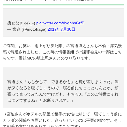
痩せなきゃ(-_-)
pic.twitter.com/dxgnhs6efP
— 宮迫 (@motohage)
2017年7月30日
ご存知、お笑い「雨上がり決死隊」の宮迫博之さんも不倫・浮気疑
惑で報道されました。この時の情報番組での謝罪会見の一部はこち
らです。番組MCの坂上忍さんとのやり取りです。
宮迫さん「もしかして、できるかも」と魔が差しまくった。酒
が深くなると寝てしまうので、寝る前にちょっとなんとか、頑
張って言ってみたんですけども、もちろん『このご時世にそれ
はダメですよね』とお断りされて…」
（宮迫さんがホテルの部屋で相手の女性に対して、寝てしまう前に
カラダの関係をお願いした、迫ったというのは事実の様です。そし
て相手の方には断られていたとのことです）