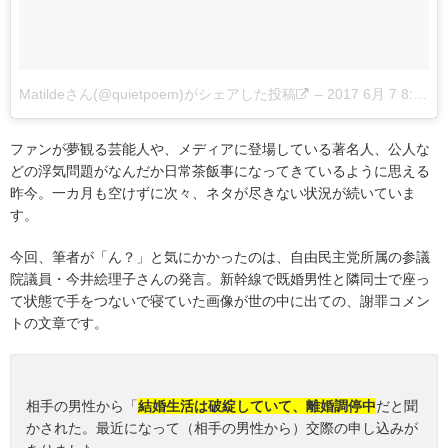
Matildeさん(@quietpoem)がシェアした投稿
–
2017 6月 7 8:55午前 PDT
ファンが夢観る芸能人や、メディアに登場している著名人、公人な
どの浮気問題がなんだか日常茶飯事になってきているように思える
昨今。一カ月も空けずに次々、ネタが尽きない状況が続いていま
す。
今回、筆者が「ん？」と気にかかったのは、自由民主党所属の参議
院議員・今井絵理子さんの発言。新幹線で既婚男性と隣同士で座っ
て状態で手をつないで寝ていた画像が世の中に出ての、謝罪コメン
トの文章です。
相手の男性から「
結婚生活は破綻していて、離婚調停中
だと聞
かされた。最近になって（相手の男性から）交際の申し込みが