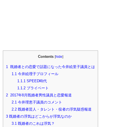
Contents
[
hide
]
1
既婚者との恋愛で話題になった今井絵里子議員とは
1.1
今井絵理子プロフィール
1.1.1
SPEED時代
1.1.2
プライベート
2
2017年8月既婚者男性議員と恋愛報道
2.1
今井理恵子議員のコメント
2.2
既婚者芸人・タレント・役者の浮気疑惑報道
3
既婚者の浮気はどこからが浮気なのか
3.1
既婚者のこれは浮気？