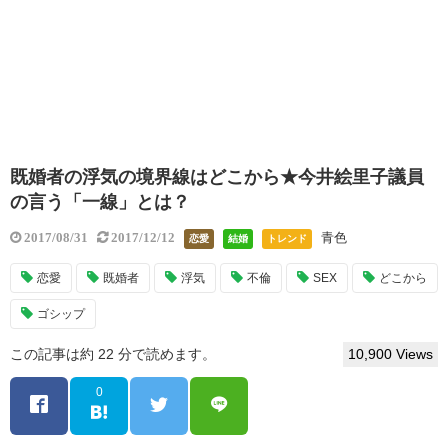
既婚者の浮気の境界線はどこから★今井絵里子議員
の言う「一線」とは？
青色
2017/08/31
2017/12/12
恋愛
結婚
トレンド
恋愛
既婚者
浮気
不倫
SEX
どこから
ゴシップ
この記事は約 22 分で読めます。
10,900 Views
0