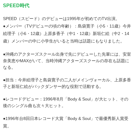
SPEED時代
SPEED（スピード）のデビューは1995年が初めてのTV出演。
●メンバー（TVデビューの頃の年齢）：島袋寛子（小5・11歳）今井
絵理子（小6・12歳）上原多香子（中1・12歳）新垣仁絵（中2・14
歳）メンバーの中に小学生がいると当時は話題にもなりました。
●沖縄のアクターズスクール出身で先にデビューした先輩には、安室
奈美恵やMAXがいて、当時沖縄アクターズスクールの存在も話題に
なる。
●担当：今井絵理子と島袋寛子の二人がメインヴォーカル、上原多香
子と新垣仁絵がバックダンサー的な役割で活動する。
●レコードデビュー：1996年8月「Body & Soul」が大ヒット、その
後のシングル曲も次々大ヒット。
●1996年台8回日本レコード大賞「Body & Soul」で最優秀新人賞受
賞。