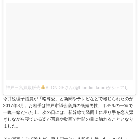
神戸三宮買取販売
BLONDIEさん(@blondie_kobe)がシェアした投稿
今井絵理子議員が「略奪愛」と新聞やテレビなどで報じられたのが
2017年8月。お相手は神戸市議会議員の既婚男性。ホテルの一室で
一晩一緒だった上、次の日には、新幹線で隣同士に座り手を恋人繋
ぎしながら寝ている姿が写真や動画で世間の目に触れることとなり
ました。
その写真をみて誰もが、恋人同士という印象を持ったことでしょ