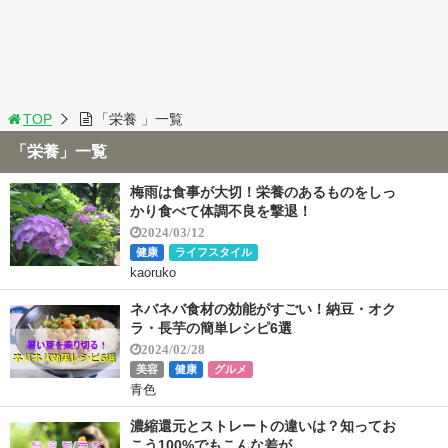
TOP
「栄養 」一覧
「栄養」一覧
梅雨は食事が大切！栄養のあるものをしっ
かり食べて体調不良を撃退！
2024/03/12
健康
ライフスタイル
kaoruko
ネバネバ食材の効能がすごい！納豆・オク
ラ・長芋の簡単レシピ6選
2024/02/28
美容
健康
グルメ
青色
濃縮還元とストレートの違いは？知ってお
こう100%でもこんな差が