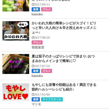
2017/09/13
健康
グルメ
kaoruko
かいわれ大根の簡単レシピがスゴイ！ピリ
っと辛い大人向け＆辛さ控えめキッズメニ
ュー♪
2017/08/20
グルメ
視聴覚室
夏は茄子のさっぱりレシピで決まり♪おつ
まみからメインまで簡単に♡
2017/07/26
健康
グルメ
kaoruko
もやしにも栄養や効能はある！満足できる
節約ヘルシーレシピも紹介♪
2017/05/08
健康
ライフスタイル
マリモ